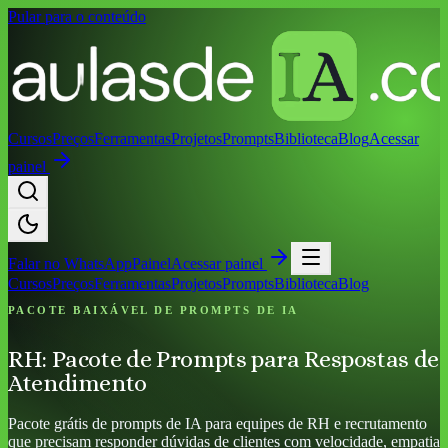
Pular para o conteúdo
Cursos
Preços
Ferramentas
Projetos
Prompts
Biblioteca
Blog
Acessar
painel
Falar no
WhatsApp
Painel
Acessar painel
Cursos
Preços
Ferramentas
Projetos
Prompts
Biblioteca
Blog
PACOTE BAIXÁVEL DE PROMPTS DE IA
RH: Pacote de Prompts para Respostas de
Atendimento
Pacote grátis de prompts de IA para equipes de RH e recrutamento
que precisam responder dúvidas de clientes com velocidade, empatia