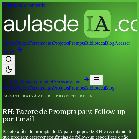
Pular para o conteúdo
Cursos
Preços
Ferramentas
Projetos
Prompts
Biblioteca
Blog
Acessar
painel
Falar no
WhatsApp
Painel
Acessar painel
Cursos
Preços
Ferramentas
Projetos
Prompts
Biblioteca
Blog
PACOTE BAIXÁVEL DE PROMPTS DE IA
RH: Pacote de Prompts para Follow-up
por Email
Pacote grátis de prompts de IA para equipes de RH e recrutamento
que precisam escrever sequências de follow-up específicas e não