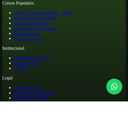
Cursos Populares
ChatGPT para Iniciantes · grátis
Aprenda IA em 30 Dias
IA para Advogados
Engenharia de Prompts
Agentes de IA
Todos os cursos
Institucional
Portfólio de projetos
Quem Somos
Contato
Legal
Termos de Uso
Política de Privacidade
Política de Cookies
Reembolso e Cancelamento
Cursos online de atualização profissional em inteligência artificial,
com materiais práticos, biblioteca de apoio e acesso para alunos.
©
2026
. Todos os direitos reservados.