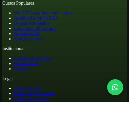
Cursos Populares
ChatGPT para Iniciantes · grátis
Aprenda IA em 30 Dias
IA para Advogados
Engenharia de Prompts
Agentes de IA
Todos os cursos
Institucional
Portfólio de projetos
Quem Somos
Contato
Legal
Termos de Uso
Política de Privacidade
Política de Cookies
Reembolso e Cancelamento
Cursos online de atualização profissional em inteligência artificial,
com materiais práticos, biblioteca de apoio e acesso para alunos.
©
2026
. Todos os direitos reservados.