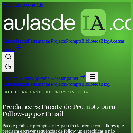
Pular para o conteúdo
Cursos
Preços
Ferramentas
Projetos
Prompts
Biblioteca
Blog
Acessar
painel
Falar no
WhatsApp
Painel
Acessar painel
Cursos
Preços
Ferramentas
Projetos
Prompts
Biblioteca
Blog
PACOTE BAIXÁVEL DE PROMPTS DE IA
Freelancers: Pacote de Prompts para
Follow-up por Email
Pacote grátis de prompts de IA para freelancers e consultores que
precisam escrever sequências de follow-up específicas e não