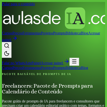
Pular para o conteúdo
Cursos
Preços
Ferramentas
Projetos
Prompts
Biblioteca
Blog
Acessar
painel
Falar no
WhatsApp
Painel
Acessar painel
Cursos
Preços
Ferramentas
Projetos
Prompts
Biblioteca
Blog
PACOTE BAIXÁVEL DE PROMPTS DE IA
Freelancers: Pacote de Prompts para
Calendário de Conteúdo
Pacote grátis de prompts de IA para freelancers e consultores que
precisam criar um calendário editorial prático com temas, formatos e