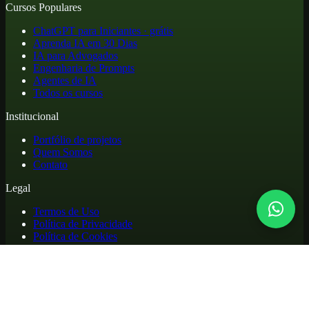
Cursos Populares
ChatGPT para Iniciantes · grátis
Aprenda IA em 30 Dias
IA para Advogados
Engenharia de Prompts
Agentes de IA
Todos os cursos
Institucional
Portfólio de projetos
Quem Somos
Contato
Legal
Termos de Uso
Política de Privacidade
Política de Cookies
Reembolso e Cancelamento
Cursos online de atualização profissional em inteligência artificial,
com materiais práticos, biblioteca de apoio e acesso para alunos.
©
2026
. Todos os direitos reservados.