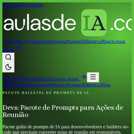
Pular para o conteúdo
Cursos
Preços
Ferramentas
Projetos
Prompts
Biblioteca
Blog
Acessar
painel
Falar no
WhatsApp
Painel
Acessar painel
Cursos
Preços
Ferramentas
Projetos
Prompts
Biblioteca
Blog
PACOTE BAIXÁVEL DE PROMPTS DE IA
Devs: Pacote de Prompts para Ações de
Reunião
Pacote grátis de prompts de IA para desenvolvedores e builders no-
code que precisam converter notas de reunião em responsáveis,