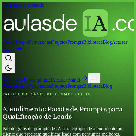
Pular para o conteúdo
Cursos
Preços
Ferramentas
Projetos
Prompts
Biblioteca
Blog
Acessar
painel
Falar no
WhatsApp
Painel
Acessar painel
Cursos
Preços
Ferramentas
Projetos
Prompts
Biblioteca
Blog
PACOTE BAIXÁVEL DE PROMPTS DE IA
Atendimento: Pacote de Prompts para
Qualificação de Leads
Pacote grátis de prompts de IA para equipes de atendimento ao
cliente que precisam qualificar leads com perguntas melhores,