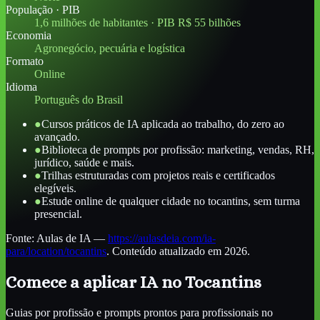
População · PIB
1,6 milhões de habitantes · PIB R$ 55 bilhões
Economia
Agronegócio, pecuária e logística
Formato
Online
Idioma
Português do Brasil
●
Cursos práticos de IA aplicada ao trabalho, do zero ao
avançado.
●
Biblioteca de prompts por profissão: marketing, vendas, RH,
jurídico, saúde e mais.
●
Trilhas estruturadas com projetos reais e certificados
elegíveis.
●
Estude online de qualquer cidade no tocantins, sem turma
presencial.
Fonte:
Aulas de IA
—
https://aulasdeia.com/ia-
para/location/tocantins
. Conteúdo atualizado em 2026.
Comece a aplicar IA
no Tocantins
Guias por profissão e prompts prontos para profissionais
no