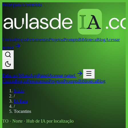
Pular para o conteúdo
Cursos
Preços
Ferramentas
Projetos
Prompts
Biblioteca
Blog
Acessar
painel
Falar no
WhatsApp
Painel
Acessar painel
Cursos
Preços
Ferramentas
Projetos
Prompts
Biblioteca
Blog
Início
/
IA Para
/
Tocantins
TO
·
Norte
· Hub de IA por localização