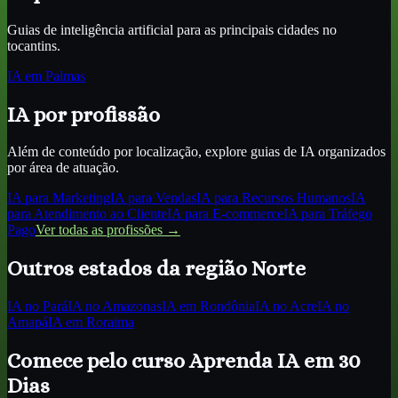
Guias de inteligência artificial para as principais cidades
no
tocantins
.
IA
em Palmas
IA por profissão
Além de conteúdo por localização, explore guias de IA organizados
por área de atuação.
IA para
Marketing
IA para
Vendas
IA para
Recursos Humanos
IA
para
Atendimento ao Cliente
IA para
E-commerce
IA para
Tráfego
Pago
Ver todas as profissões →
Outros estados da região
Norte
IA
no Pará
IA
no Amazonas
IA
em Rondônia
IA
no Acre
IA
no
Amapá
IA
em Roraima
Comece pelo curso Aprenda IA em 30
Dias