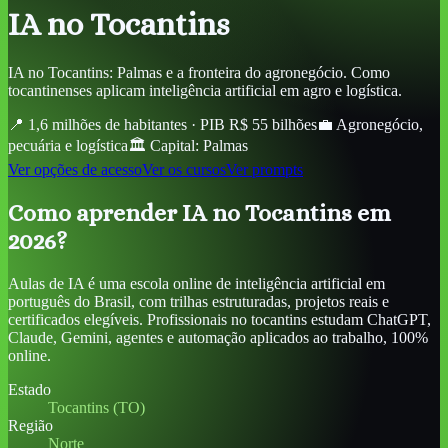
IA
no Tocantins
IA no Tocantins: Palmas e a fronteira do agronegócio. Como
tocantinenses aplicam inteligência artificial em agro e logística.
📍
1,6 milhões de habitantes · PIB R$ 55 bilhões
💼
Agronegócio,
pecuária e logística
🏛️ Capital:
Palmas
Ver opções de acesso
Ver os cursos
Ver prompts
Como aprender IA no Tocantins em
2026?
Aulas de IA é uma escola online de inteligência artificial em
português do Brasil, com trilhas estruturadas, projetos reais e
certificados elegíveis. Profissionais no tocantins estudam ChatGPT,
Claude, Gemini, agentes e automação aplicados ao trabalho, 100%
online.
Estado
Tocantins (TO)
Região
Norte