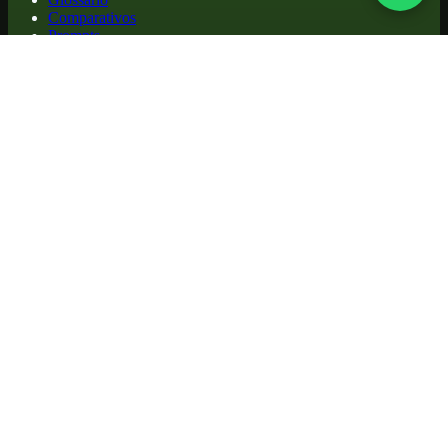
Comparativos
Prompts
Blog
FAQ
Cursos Populares
ChatGPT para Iniciantes · grátis
Aprenda IA em 30 Dias
IA para Advogados
Engenharia de Prompts
Agentes de IA
Todos os cursos
Institucional
Portfólio de projetos
Quem Somos
Contato
Legal
Termos de Uso
Política de Privacidade
Política de Cookies