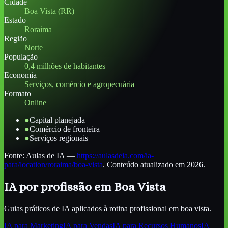
Cidade
Boa Vista (RR)
Estado
Roraima
Região
Norte
População
0,4 milhões de habitantes
Economia
Serviços, comércio e agropecuária
Formato
Online
●
Capital planejada
●
Comércio de fronteira
●
Serviços regionais
Fonte:
Aulas de IA
—
https://aulasdeia.com/ia-
para/location/roraima/boa-vista
. Conteúdo atualizado em 2026.
IA por profissão
em Boa Vista
Guias práticos de IA aplicados à rotina profissional
em boa vista
.
IA para
Marketing
IA para
Vendas
IA para
Recursos Humanos
IA