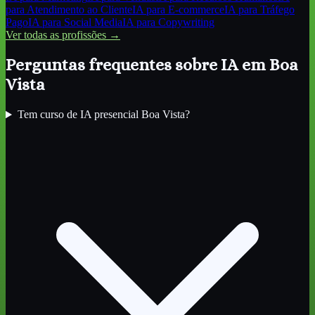
para
Atendimento ao Cliente
IA para
E-commerce
IA para
Tráfego
Pago
IA para
Social Media
IA para
Copywriting
Ver todas as profissões →
Perguntas frequentes sobre IA
em Boa
Vista
Tem curso de IA presencial Boa Vista?