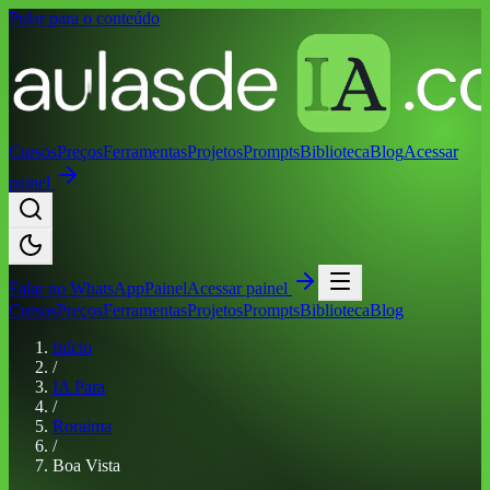
Pular para o conteúdo
Cursos
Preços
Ferramentas
Projetos
Prompts
Biblioteca
Blog
Acessar
painel
Falar no
WhatsApp
Painel
Acessar painel
Cursos
Preços
Ferramentas
Projetos
Prompts
Biblioteca
Blog
Início
/
IA Para
/
Roraima
/
Boa Vista