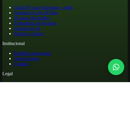
ChatGPT para Iniciantes · grátis
Aprenda IA em 30 Dias
IA para Advogados
Engenharia de Prompts
Agentes de IA
Todos os cursos
Institucional
Portfólio de projetos
Quem Somos
Contato
Legal
Termos de Uso
Política de Privacidade
Política de Cookies
Reembolso e Cancelamento
Cursos online de atualização profissional em inteligência artificial,
com materiais práticos, biblioteca de apoio e acesso para alunos.
©
2026
. Todos os direitos reservados.