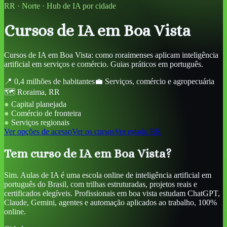
RR
·
Norte
· Hub de IA por cidade
Cursos de IA
em Boa Vista
Cursos de IA em Boa Vista: como roraimenses aplicam inteligência
artificial em serviços e comércio. Guias práticos em português.
📍
0,4 milhões de habitantes
💼
Serviços, comércio e agropecuária
🗺️
Roraima
,
RR
●
Capital planejada
●
Comércio de fronteira
●
Serviços regionais
Ver opções de acesso
Ver os cursos
Ver estado
RR
Tem curso de IA em Boa Vista?
Sim. Aulas de IA é uma escola online de inteligência artificial em
português do Brasil, com trilhas estruturadas, projetos reais e
certificados elegíveis. Profissionais em boa vista estudam ChatGPT,
Claude, Gemini, agentes e automação aplicados ao trabalho, 100%
online.