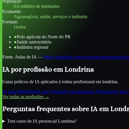
População
0,6 milhões de habitantes
Economia
Agronegócio, saúde, serviços e indústria
Formato
Online
●
Polo agrícola do Norte do PR
●
Saúde universitária
●
Indústria regional
Fonte:
Aulas de IA
—
https://aulasdeia.com/ia-para/location/parana/lo
IA por profissão
em Londrina
Guias práticos de IA aplicados à rotina profissional
em londrina
.
IA para
Marketing
IA para
Vendas
IA para
Recursos Humanos
IA para
Ver todas as profissões →
Perguntas frequentes sobre IA
em Londr
Tem curso de IA presencial Londrina?