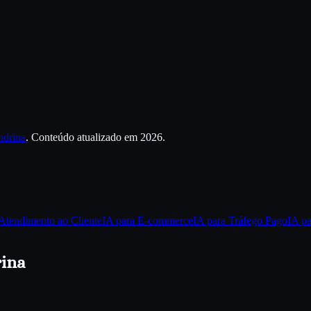
ndrina
. Conteúdo atualizado em 2026.
Atendimento ao Cliente
IA para
E-commerce
IA para
Tráfego Pago
IA p
ina