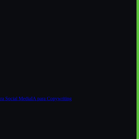
ara
Social Media
IA para
Copywriting