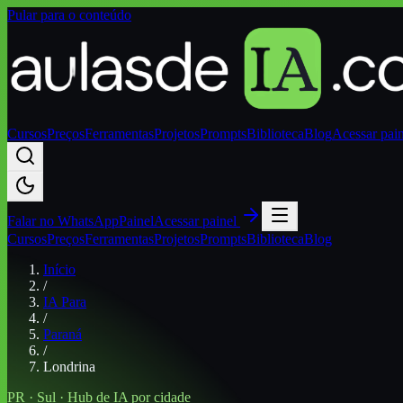
Pular para o conteúdo
Cursos
Preços
Ferramentas
Projetos
Prompts
Biblioteca
Blog
Acessar pai
Falar no
WhatsApp
Painel
Acessar painel
Cursos
Preços
Ferramentas
Projetos
Prompts
Biblioteca
Blog
Início
/
IA Para
/
Paraná
/
Londrina
PR
·
Sul
· Hub de IA por cidade