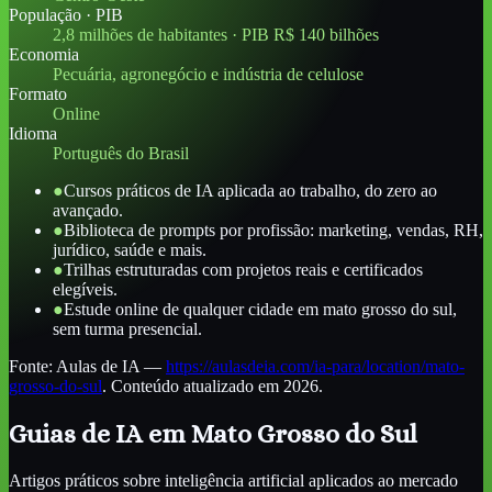
População · PIB
2,8 milhões de habitantes · PIB R$ 140 bilhões
Economia
Pecuária, agronegócio e indústria de celulose
Formato
Online
Idioma
Português do Brasil
●
Cursos práticos de IA aplicada ao trabalho, do zero ao
avançado.
●
Biblioteca de prompts por profissão: marketing, vendas, RH,
jurídico, saúde e mais.
●
Trilhas estruturadas com projetos reais e certificados
elegíveis.
●
Estude online de qualquer cidade em mato grosso do sul,
sem turma presencial.
Fonte:
Aulas de IA
—
https://aulasdeia.com/ia-para/location/mato-
grosso-do-sul
. Conteúdo atualizado em 2026.
Guias de IA
em Mato Grosso do Sul
Artigos práticos sobre inteligência artificial aplicados ao mercado