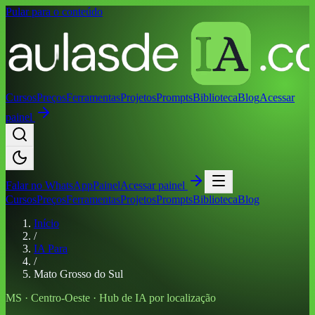
Pular para o conteúdo
Cursos
Preços
Ferramentas
Projetos
Prompts
Biblioteca
Blog
Acessar
painel
Falar no
WhatsApp
Painel
Acessar painel
Cursos
Preços
Ferramentas
Projetos
Prompts
Biblioteca
Blog
Início
/
IA Para
/
Mato Grosso do Sul
MS
·
Centro-Oeste
· Hub de IA por localização