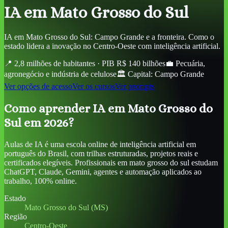
IA
em Mato Grosso do Sul
IA em Mato Grosso do Sul: Campo Grande e a fronteira. Como o
estado lidera a inovação no Centro-Oeste com inteligência artificial.
📍
2,8 milhões de habitantes · PIB R$ 140 bilhões
💼
Pecuária,
agronegócio e indústria de celulose
🏛️ Capital:
Campo Grande
Ver opções de acesso
Ver os cursos
Ver prompts
Como aprender IA em Mato Grosso do
Sul em 2026?
Aulas de IA é uma escola online de inteligência artificial em
português do Brasil, com trilhas estruturadas, projetos reais e
certificados elegíveis. Profissionais em mato grosso do sul estudam
ChatGPT, Claude, Gemini, agentes e automação aplicados ao
trabalho, 100% online.
Estado
Mato Grosso do Sul (MS)
Região
Centro-Oeste