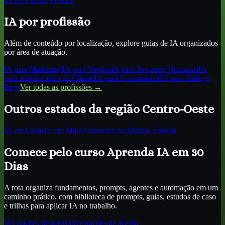
IA por profissão
Além de conteúdo por localização, explore guias de IA organizados
por área de atuação.
IA para
Marketing
IA para
Vendas
IA para
Recursos Humanos
IA
para
Atendimento ao Cliente
IA para
E-commerce
IA para
Tráfego
Pago
Ver todas as profissões →
Outros estados da região
Centro-Oeste
IA
em Goiás
IA
em Mato Grosso
IA
no Distrito Federal
Comece pelo curso Aprenda IA em 30
Dias
A rota organiza fundamentos, prompts, agentes e automação em um
caminho prático, com biblioteca de prompts, guias, estudos de caso
e trilhas para aplicar IA no trabalho.
Ver opções de acesso
Ver opções de acesso