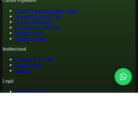
Cursos Populares
ChatGPT para Iniciantes · grátis
Aprenda IA em 30 Dias
IA para Advogados
Engenharia de Prompts
Agentes de IA
Todos os cursos
Institucional
Portfólio de projetos
Quem Somos
Contato
Legal
Termos de Uso
Política de Privacidade
Política de Cookies
Reembolso e Cancelamento
Cursos online de atualização profissional em inteligência artificial,
com materiais práticos, biblioteca de apoio e acesso para alunos.
©
2026
. Todos os direitos reservados.