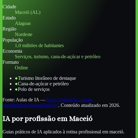
Cidade
Maceió (AL)
Estado
Alagoas
Região
Nordeste
População
1,0 milhões de habitantes
Economia
Serviços, turismo, cana-de-açúcar e petróleo
Formato
Online
●
Turismo litorâneo de destaque
●
Cana-de-açúcar e petróleo
●
Polo de serviços
Fonte:
Aulas de IA
—
https://aulasdeia.com/ia-
para/location/alagoas/maceio
. Conteúdo atualizado em 2026.
IA por profissão
em Maceió
Guias práticos de IA aplicados à rotina profissional
em maceió
.