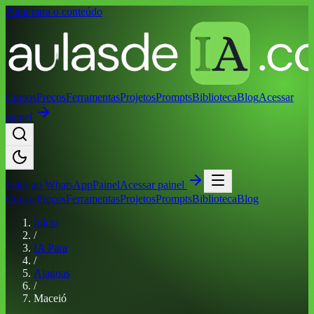
Pular para o conteúdo
Cursos
Preços
Ferramentas
Projetos
Prompts
Biblioteca
Blog
Acessar
painel
Falar no
WhatsApp
Painel
Acessar painel
Cursos
Preços
Ferramentas
Projetos
Prompts
Biblioteca
Blog
Início
/
IA Para
/
Alagoas
/
Maceió