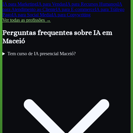
IA para
Marketing
IA para
Vendas
IA para
Recursos Humanos
IA
para
Atendimento ao Cliente
IA para
E-commerce
IA para
Tráfego
Pago
IA para
Social Media
IA para
Copywriting
Ver todas as profissões →
Perguntas frequentes sobre IA
em
Maceió
Tem curso de IA presencial Maceió?