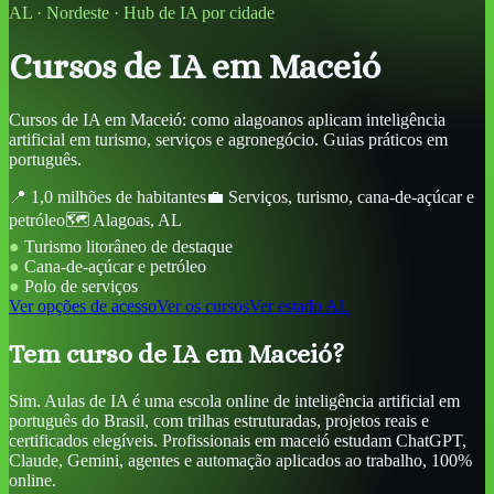
AL
·
Nordeste
· Hub de IA por cidade
Cursos de IA
em Maceió
Cursos de IA em Maceió: como alagoanos aplicam inteligência
artificial em turismo, serviços e agronegócio. Guias práticos em
português.
📍
1,0 milhões de habitantes
💼
Serviços, turismo, cana-de-açúcar e
petróleo
🗺️
Alagoas
,
AL
●
Turismo litorâneo de destaque
●
Cana-de-açúcar e petróleo
●
Polo de serviços
Ver opções de acesso
Ver os cursos
Ver estado
AL
Tem curso de IA em Maceió?
Sim. Aulas de IA é uma escola online de inteligência artificial em
português do Brasil, com trilhas estruturadas, projetos reais e
certificados elegíveis. Profissionais em maceió estudam ChatGPT,
Claude, Gemini, agentes e automação aplicados ao trabalho, 100%
online.