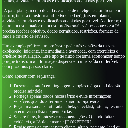
planos, atividades, rubricas e explicações adaptadas por nível.
IA para planejamento de aulas é o uso de inteligência artificial em
educação para transformar objetivos pedagógicos em planos,
atividades, rubricas e explicações adaptadas por nível. A diferença
entre um uso amador e um uso profissional está no contexto: a IA
precisa receber objetivo, dados permitidos, restrições, formato de
saída e critério de revisão.
Um exemplo prático: um professor pede três versões da mesma
explicação: iniciante, intermediária e avançada, com exercícios e
critérios de avaliação. Esse tipo de fluxo costuma economizar tempo
porque transforma informação dispersa em uma saída conferível,
com próximos passos claros.
Como aplicar com segurança:
Descreva a tarefa em linguagem simples e diga qual decisão
precisa sair dela.
Forneça apenas dados necessários e evite informações
sensíveis quando a ferramenta não for aprovada.
Peça uma saída estruturada: tabela, checklist, roteiro, resumo
executivo ou lista de pendências.
Separe fatos, hipóteses e recomendações. Quando faltar
evidência, a IA deve marcar [CONFERIR].
Revise antes de enviar para cliente, aluno, paciente, lead ou