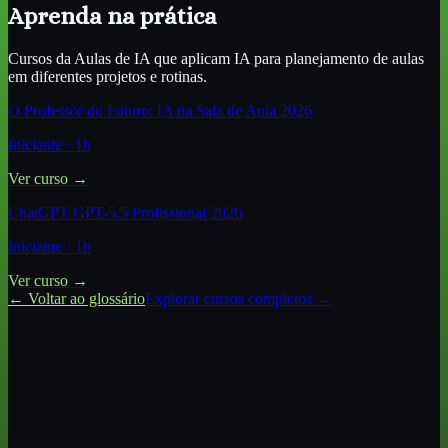
Aprenda na prática
Cursos da Aulas de IA que aplicam
IA para planejamento de aulas
em diferentes projetos e rotinas.
O Professor do Futuro: IA na Sala de Aula 2026
Iniciante
·
1
h
Ver curso →
ChatGPT GPT-5.5 Profissional 2026
Iniciante
·
1
h
Ver curso →
← Voltar ao glossário
Explorar cursos completos →