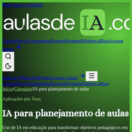
Pular para o conteúdo
Cursos
Preços
Ferramentas
Projetos
Prompts
Biblioteca
Blog
Acessar
painel
Falar no
WhatsApp
Painel
Acessar painel
Cursos
Preços
Ferramentas
Projetos
Prompts
Biblioteca
Blog
Início
/
Glossário
/
IA para planejamento de aulas
Aplicações por Área
IA para planejamento de aulas
Uso de IA em educação para transformar objetivos pedagógicos em