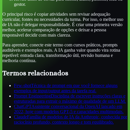
gestor.
O principal risco é copiar atividades sem revisar adequação
curricular, fontes ou necessidades da turma. Por isso, o melhor uso
de IA não é delegar responsabilidade. É criar uma primeira versão
melhor, acelerar comparação de opções e deixar a pessoa
responsável decidir com mais clareza.
Para aprender, conecte este termo com cursos práticos, prompts
auditáveis e exemplos reais. A IA ganha valor quando vira rotina
repetível: entrada clara, transformação útil, revisão humana e
melhoria contínua.
Termos relacionados
Few-shot
Técnica de prompt em que você fornece alguns
exemplos de input/output antes da tarefa real.
Prompt Engineering
Disciplina de escrever instruções claras e
estruturadas para extrair o máximo de qualidade de um LLM.
ChatGPT
Assistente conversacional da OpenAI lançado em
2022, hoje com modelos GPT-5 e capacidades multimodais.
Claude
Família de modelos de IA da Anthropic, conhecida por
raciocínio profundo, contexto longo e tom equilibrado.