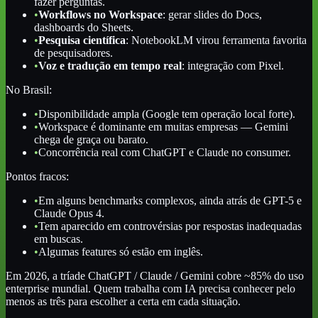
fazer perguntas.
•
Workflows no Workspace
: gerar slides do Docs,
dashboards do Sheets.
•
Pesquisa científica
: NotebookLM virou ferramenta favorita
de pesquisadores.
•
Voz e tradução em tempo real
: integração com Pixel.
No Brasil:
•
Disponibilidade ampla (Google tem operação local forte).
•
Workspace é dominante em muitas empresas — Gemini
chega de graça ou barato.
•
Concorrência real com ChatGPT e Claude no consumer.
Pontos fracos:
•
Em alguns benchmarks complexos, ainda atrás de GPT-5 e
Claude Opus 4.
•
Tem aparecido em controvérsias por respostas inadequadas
em buscas.
•
Algumas features só estão em inglês.
Em 2026, a tríade ChatGPT / Claude / Gemini cobre ~85% do uso
enterprise mundial. Quem trabalha com IA precisa conhecer pelo
menos as três para escolher a certa em cada situação.