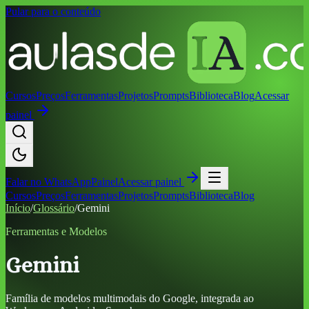
Pular para o conteúdo
Cursos
Preços
Ferramentas
Projetos
Prompts
Biblioteca
Blog
Acessar
painel
Falar no
WhatsApp
Painel
Acessar painel
Cursos
Preços
Ferramentas
Projetos
Prompts
Biblioteca
Blog
Início
/
Glossário
/
Gemini
Ferramentas e Modelos
Gemini
Família de modelos multimodais do Google, integrada ao