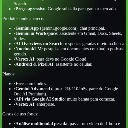
Search.
•
Preço agressivo
: Google subsidia para ganhar mercado.
Produtos onde aparece:
•
Gemini App
(gemini.google.com): chat principal.
•
Gemini in Workspace
: assistente em Gmail, Docs, Sheets,
Slides.
•
AI Overviews no Search
: respostas geradas direto na busca.
•
NotebookLM
: pesquisa em documentos com áudio podcast
gerado.
•
Vertex AI
: para devs no Google Cloud.
•
Android & Pixel AI
: assistente no celular.
Planos:
•
Free
com limites.
•
Gemini Advanced
(aprox. R$ 110/mês, parte do Google
One AI Premium).
•
API via Google AI Studio
: muito barata para começar.
•
Vertex AI
: enterprise.
Casos de uso fortes:
•
Análise multimodal pesada
: passar um vídeo de 1 hora e