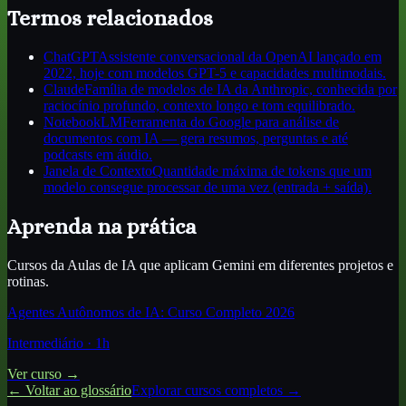
Termos relacionados
ChatGPT
Assistente conversacional da OpenAI lançado em
2022, hoje com modelos GPT-5 e capacidades multimodais.
Claude
Família de modelos de IA da Anthropic, conhecida por
raciocínio profundo, contexto longo e tom equilibrado.
NotebookLM
Ferramenta do Google para análise de
documentos com IA — gera resumos, perguntas e até
podcasts em áudio.
Janela de Contexto
Quantidade máxima de tokens que um
modelo consegue processar de uma vez (entrada + saída).
Aprenda na prática
Cursos da Aulas de IA que aplicam
Gemini
em diferentes projetos e
rotinas.
Agentes Autônomos de IA: Curso Completo 2026
Intermediário
·
1
h
Ver curso →
← Voltar ao glossário
Explorar cursos completos →