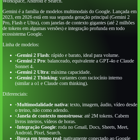
Workspace, Android e Search.
Gemini é a família de modelos multimodais do Google. Lançada em
2023, em 2026 está em sua segunda geração principal (Gemini 2
Pro, Flash e Ultra), com janelas de contexto gigantes (até 2 milhões
de tokens em algumas versões) e integração profunda em todo
ecossistema Google.
Linha de modelos:
•
Gemini 2 Flash
: rápido e barato, ideal para volume.
•
Gemini 2 Pro
: balanceado, equivalente a GPT-4o e Claude
Sonnet 4.
•
Gemini 2 Ultra
: máxima capacidade.
•
Gemini 2 Thinking
: variantes com raciocínio interno
(similar a o1 e Claude com thinking).
Diferenciais:
•
Multimodalidade nativa
: texto, imagem, áudio, vídeo desde
o treino, não como adendo.
•
Janela de contexto monstruosa
: até 2M tokens. Cabem
livros inteiros, vídeos de horas.
•
Integração Google
: roda no Gmail, Docs, Sheets, Meet,
Android, Pixel, Search.
•
Busca em tempo real
: nativamente conectado ao Google