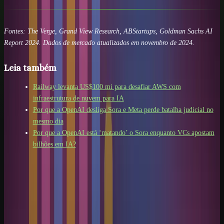
Fontes: The Verge, Grand View Research, ABStartups, Goldman Sachs AI
Report 2024. Dados de mercado atualizados em novembro de 2024.
Leia também
Railway levanta US$100 mi para desafiar AWS com
infraestrutura de nuvem para IA
Por que a OpenAI desliga Sora e Meta perde batalha judicial no
mesmo dia
Por que a OpenAI está ‘matando’ o Sora enquanto VCs apostam
bilhões em IA?
Próximo passo
Transforme este tema em um fluxo
pronto para usar.