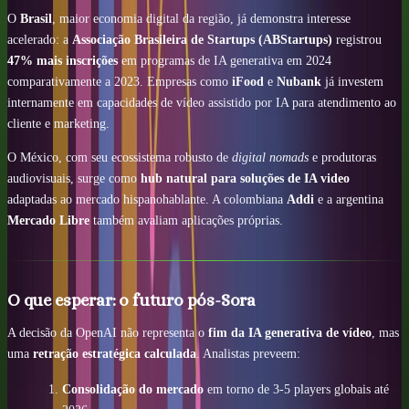
O
Brasil
, maior economia digital da região, já demonstra interesse
acelerado: a
Associação Brasileira de Startups (ABStartups)
registrou
47% mais inscrições
em programas de IA generativa em 2024
comparativamente a 2023. Empresas como
iFood
e
Nubank
já investem
internamente em capacidades de vídeo assistido por IA para atendimento ao
cliente e marketing.
O México, com seu ecossistema robusto de
digital nomads
e produtoras
audiovisuais, surge como
hub natural para soluções de IA video
adaptadas ao mercado hispanohablante. A colombiana
Addi
e a argentina
Mercado Libre
também avaliam aplicações próprias.
O que esperar: o futuro pós-Sora
A decisão da OpenAI não representa o
fim da IA generativa de vídeo
, mas
uma
retração estratégica calculada
. Analistas preveem:
Consolidação do mercado
em torno de 3-5 players globais até