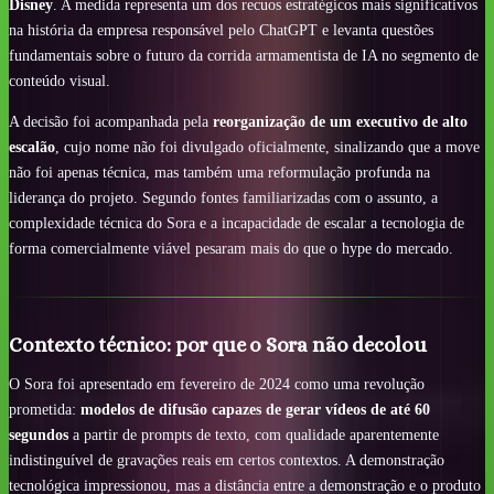
Disney
. A medida representa um dos recuos estratégicos mais significativos
na história da empresa responsável pelo ChatGPT e levanta questões
fundamentais sobre o futuro da corrida armamentista de IA no segmento de
conteúdo visual.
A decisão foi acompanhada pela
reorganização de um executivo de alto
escalão
, cujo nome não foi divulgado oficialmente, sinalizando que a move
não foi apenas técnica, mas também uma reformulação profunda na
liderança do projeto. Segundo fontes familiarizadas com o assunto, a
complexidade técnica do Sora e a incapacidade de escalar a tecnologia de
forma comercialmente viável pesaram mais do que o hype do mercado.
Contexto técnico: por que o Sora não decolou
O Sora foi apresentado em fevereiro de 2024 como uma revolução
prometida:
modelos de difusão capazes de gerar vídeos de até 60
segundos
a partir de prompts de texto, com qualidade aparentemente
indistinguível de gravações reais em certos contextos. A demonstração
tecnológica impressionou, mas a distância entre a demonstração e o produto