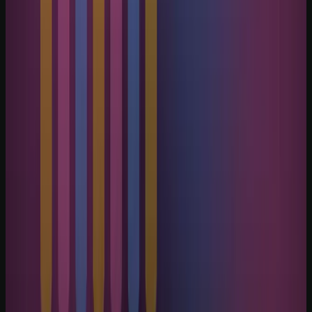
Quero receber este material, conteúdos e ofertas úteis por e-mail.
Posso cancelar quando quiser.
Receba o playbook prático por e-mail. WhatsApp é opcional.
Explore o tema
Mais artigos de IA Notícias
Veja conteúdos relacionados a este assunto.
Cursos práticos para aplicar IA
Saia da teoria e avance para execução guiada.
Biblioteca de prompts
Use modelos prontos para acelerar entregas reais.
Guias por profissão
Descubra casos de uso de IA para sua área.
Leia também
IA Notícias