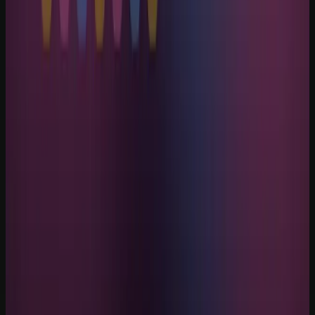
Google Lança Gemma 4: O Fim das Restrições Comerciais que Vai
Reformular a IA Open Source na América Latina
5 min de leitura
IA Notícias
Ataque cibernético à Mercor expõe vulnerabilidade em cadeia de
suprimentos de IA
5 min de leitura
IA Notícias
Hugging Face Lança Unsloth Jobs: Treine IA de Graça com GPUs
Gratuitas
4 min de leitura
IA Notícias
Lyria 3: Como a nova IA musical do Google pode transformar a
indústria da música na América Latina
6 min de leitura