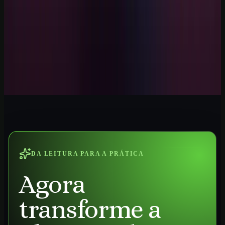
Ver curso
→
Iniciante
1
h
IA para Contadores 2026: Guia Prática
Automatize tarefas contábeis, conciliações, análises e relatórios com
IA aplicada ao trabalho profissional no Brasil.
Ver curso
→
DA LEITURA PARA A PRÁTICA
Agora
transforme a