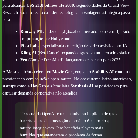
para alcançar
US$ 21,8 bilhões até 2030
, segundo dados da Grand View
Research. Com o recuo da líder tecnológica, a vantagem estratégica passa
para:
Runway ML
: líder em استقرار de mercado com Gen-3, usado
em produções de Hollywood
Pika Labs
: especializada em edição de vídeo assistida por IA
Kling AI
(ByteDance): expansão agressiva no mercado asiático
Veo
(Google DeepMind): lançamento esperado para 2025
A
Meta
também acelera seu
Movie Gen
, enquanto
Stability AI
continua
pressionando com soluções open-source. No ecossistema latino-americano,
startups como a
HeyGen
e a brasileira
Synthesis AI
se posicionam para
capturar demanda corporativa não atendida.
"O recuo da OpenAI é uma admission implícita de que a
barreira entre demonstração e produto é maior do que
muitos imaginavam. Isso beneficia players mais
humildes que entenderam o problema de forma