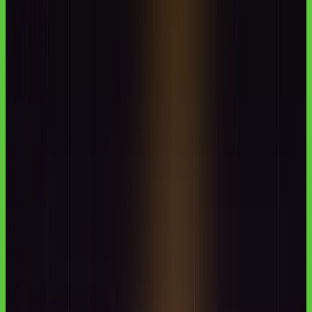
OpenAI encerra Sora e cancela parceria de US$ 1 bi com Disney.
Entenda as razões técnicas, o impacto no mercado de IA para vídeo
e as oportunidades para a América Latina.
Autoria institucional:
Equipe Aulas de IA / CodeAustral LLC
Publicado em
28 de mar. de 2026
· Atualizado em
29 de jun. de
2026
·
5 min de leitura
Responsabilidade pela formação
·
Reportar uma correção
Compartilhar