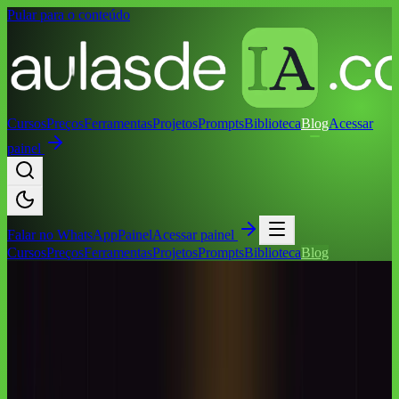
Pular para o conteúdo
Cursos
Preços
Ferramentas
Projetos
Prompts
Biblioteca
Blog
Acessar
painel
Falar no
WhatsApp
Painel
Acessar painel
Cursos
Preços
Ferramentas
Projetos
Prompts
Biblioteca
Blog
Início
/
Blog
/
IA Notícias
/
Por que a OpenAI matou o Sora: o fim da
geração de vídeo por IA e suas implicações para o mercado
IA Notícias
Por que a OpenAI matou o Sora: o fim da
geração de vídeo por IA e suas
implicações para o mercado