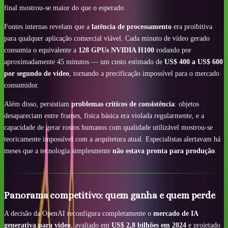
final mostrou-se maior do que o esperado.
Fontes internas revelam que a
latência de processamento
era proibitiva
para qualquer aplicação comercial viável. Cada minuto de vídeo gerado
consumia o equivalente a
128 GPUs NVIDIA H100
rodando por
aproximadamente 45 minutos — um custo estimado de
US$ 400 a US$ 600
por segundo de vídeo
, tornando a precificação impossível para o mercado
consumidor.
Além disso, persistiam
problemas críticos de consistência
: objetos
desapareciam entre frames, física básica era violada regularmente, e a
capacidade de gerar rostos humanos com qualidade utilizável mostrou-se
teoricamente impossível com a arquitetura atual. Especialistas alertavam há
meses que a tecnologia simplesmente
não estava pronta para produção
.
Panorama competitivo: quem ganha e quem perde
A decisão da OpenAI reconfigura completamente o
mercado de IA
generativa para vídeo
, avaliado em
US$ 2,8 bilhões em 2024
e projetado