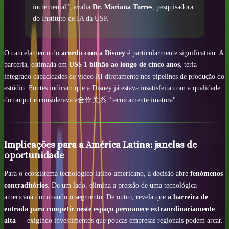
incremental", avalia
Dr. Mariana Torres
, pesquisadora
do Instituto de IA da USP.
O cancelamento do
acordo com a Disney
é particularmente significativo. A
parceria, estimada em
US$ 1 bilhão ao longo de cinco anos
, teria
integrado capacidades de vídeo AI diretamente nos pipelines de produção do
estúdio. Fontes indicam que a Disney já estava insatisfeita com a qualidade
do output e considerava a合作关系 "tecnicamente imatura".
Implicações para a América Latina: janelas de
oportunidade
Para o ecossistema tecnológico latino-americano, a decisão abre
fenómenos
contraditórios
. De um lado, elimina a pressão de uma tecnológica
americana dominando o segmento. De outro, revela que
a barreira de
entrada para competir neste espaço permanece extraordinariamente
alta
— exigindo investimentos que poucas empresas regionais podem arcar.