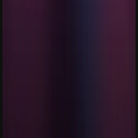
Explore mais
Cursos relacionados
Continue aprendendo com nossos cursos práticos sobre o tema.
Iniciante
1
h
IA para Pequenos Negócios: Atendimento, Vendas e
Automação
Aprenda a aplicar IA em atendimento, vendas, conteúdo, operação e
automações simples para pequenos negócios brasileiros, com
segurança e revisão humana.
Ver curso
→
Iniciante
1
h
ChatGPT GPT-5.5 Profissional 2026
Domine o GPT-5.5 com fluxos profissionais, prompts modernos,
automações e aplicações práticas para trabalhar melhor com IA.