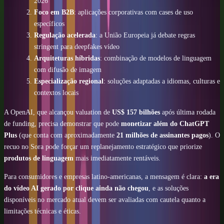
2026
Foco em B2B
: aplicações corporativas com cases de uso
específicos
Regulação acelerada
: a União Europeia já debate regras
stringent para deepfakes vídeo
Arquiteturas híbridas
: combinação de modelos de linguagem
com difusão de imagem
Especialização regional
: soluções adaptadas a idiomas, culturas e
contextos locais
A OpenAI, que alcançou valuation de
US$ 157 bilhões
após última rodada
de funding, precisa demonstrar que pode
monetizar além do ChatGPT
Plus
(que conta com aproximadamente
21 milhões de assinantes pagos
). O
recuo no Sora pode forçar um replanejamento estratégico que priorize
produtos de linguagem
mais imediatamente rentáveis.
Para consumidores e empresas latino-americanas, a mensagem é clara:
a era
do vídeo AI gerado por clique ainda não chegou
, e as soluções
disponíveis no mercado atual devem ser avaliadas com cautela quanto a
limitações técnicas e éticas.