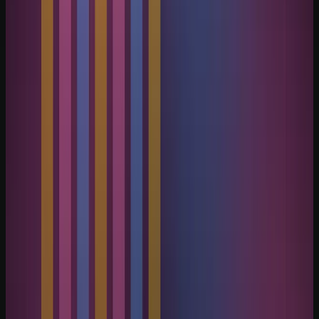
Baixe gratuitamente um pacote de prompts relacionado ao artigo e
adapte os modelos ao seu trabalho. Quando quiser aprofundar,
avance para a formação completa.
Baixar pacote de prompts
Conhecer a escola
Próximo passo
Transforme este tema em um fluxo
pronto para usar.
Baixe gratuitamente um pacote de prompts relacionado ao artigo e
adapte os modelos ao seu trabalho. Quando quiser aprofundar,
avance para a formação completa.
Baixar pacote de prompts
Conhecer a escola
Receber conteúdo premium
Receba novos guias e playbooks no seu e-mail.
E-mail
WhatsApp
Receber conteúdos