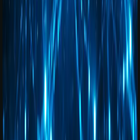
pronto para usar.
Baixe gratuitamente um pacote de prompts relacionado ao artigo e
adapte os modelos ao seu trabalho. Quando quiser aprofundar,
avance para a formação completa.
Baixar pacote de prompts
Conhecer a escola
Próximo passo
Transforme este tema em um fluxo
pronto para usar.
Baixe gratuitamente um pacote de prompts relacionado ao artigo e
adapte os modelos ao seu trabalho. Quando quiser aprofundar,
avance para a formação completa.
Baixar pacote de prompts
Conhecer a escola
Receber conteúdo premium
Receba novos guias e playbooks no seu e-mail.