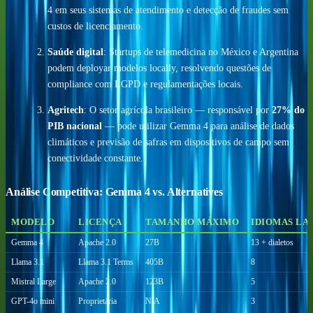
4 em seus sistemas de atendimento e detecção de fraudes sem
custos de licenciamento.
Saúde digital
: Startups de telemedicina no México e Argentina
podem deployar modelos locally, resolvendo questões de
compliance com LGPD e regulamentações locais.
Agritech
: O setor agrícola brasileiro — responsável por
27% do
PIB nacional
— pode utilizar Gemma 4 para análise de dados
climáticos e previsão de safras em dispositivos de campo sem
conectividade constante.
Análise Competitiva: Gemma 4 vs. Alternatives
MODELO
LICENÇA
TAMANHO MÁXIMO
IDIOMAS LA
Gemma 4
Apache 2.0
27B
13 + dialetos
Llama 3.1
Llama 3.1 Terms
405B
8
Mistral Large
Apache 2.0
123B
5
GPT-4o mini
Proprietária
N/A
3