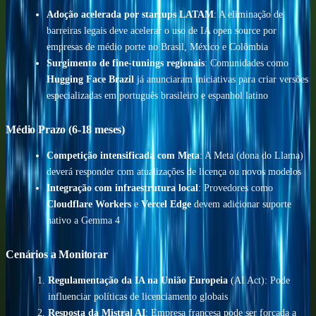
Adoção acelerada por startups LATAM
: A eliminação de
barreiras legais deve acelerar o uso de IA open source por
empresas de médio porte no Brasil, México e Colômbia
Surgimento de fine-tunings regionais
: Comunidades como
Hugging Face Brazil
já anunciaram iniciativas para criar versões
especializadas em português brasileiro e espanhol latino
Médio Prazo (6-18 meses)
Competição intensificada com Meta
: A Meta (dona do Llama)
deverá responder com atualizações de licença ou novos modelos
Integração com infraestrutura local
: Provedores como
Cloudflare Workers
e
Vercel Edge
devem adicionar suporte
nativo a Gemma 4
Cenários a Monitorar
Regulamentação da IA na União Europeia
(AI Act): Pode
influenciar políticas de licenciamento globais
Resposta da Mistral AI
: Empresa francesa pode ser forçada a