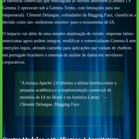
as barreiras comerciais que restringiam as versões anteriores (Gemma 1 e
Gemma 2 operavam sob a Gemma Terms, com limitações para uso
empresarial). Clément Delangue, cofundador da Hugging Face, classificou a
decisão como um «mílestone enorme» para o ecossistema de IA.
O impacto vai além de uma simples atualização de versão: empresas latino-
americanas agora podem integrar, modificar e comercializam Gemma 4 sem
restrições legais, abrindo caminho para aplicações que variam de chatbots
em português brasileiro a sistemas de análise de dados em servidores
corporativos.
"A licença Apache 2.0 elimina a última barreira entre a
pesquisa acadêmica e a implementação comercial de
modelos de IA no Brasil e na América Latina." —
Clément Delangue, Hugging Face