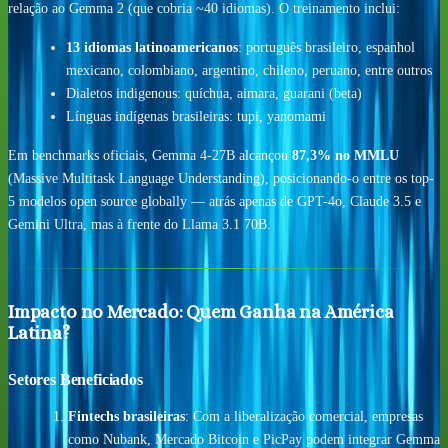
relação ao Gemma 2 (que cobria ~40 idiomas). O treinamento inclui:
13 idiomas latinoamericanos
: português brasileiro, espanhol
mexicano, colombiano, argentino, chileno, peruano, entre outros
Dialetos indigenous: quíchua, aimara, guarani (beta)
Línguas indígenas brasileiras: tupi, yanomami
Em benchmarks oficiais, Gemma 4-27B alcançou
87,3% no MMLU
(Massive Multitask Language Understanding), posicionando-o entre os top-
5 modelos open source globally — atrás apenas de GPT-4o, Claude 3.5 e
Gemini Ultra, mas à frente do Llama 3.1 70B.
Impacto no Mercado: Quem Ganha na América
Latina?
Setores Beneficiados
Fintechs brasileiras
: Com a liberalização comercial, empresas
como Nubank, Mercado Bitcoin e PicPay podem integrar Gemma