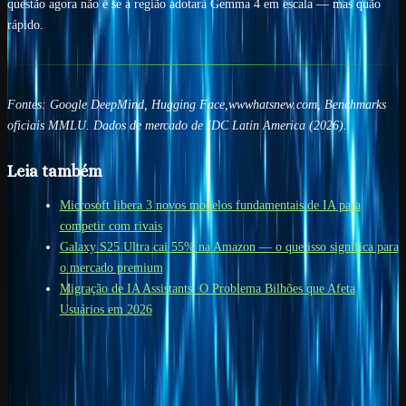
questão agora não é se a região adotará Gemma 4 em escala — mas quão
rápido.
Fontes: Google DeepMind, Hugging Face,wwwhatsnew.com, Benchmarks
oficiais MMLU. Dados de mercado de IDC Latin America (2026).
Leia também
Microsoft libera 3 novos modelos fundamentais de IA para
competir com rivais
Galaxy S25 Ultra cai 55% na Amazon — o que isso significa para
o mercado premium
Migração de IA Assistants: O Problema Bilhões que Afeta
Usuários em 2026
Próximo passo
Transforme este tema em um fluxo