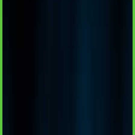
Reformular a IA Open Source na
América Latina
Google DeepMind libera Gemma 4 sob Apache 2.0, fim das
restrições comerciais. 4 modelos, 140+ idiomas, do Raspberry Pi ao
servidor.
Autoria institucional:
Equipe Aulas de IA / CodeAustral LLC
Publicado em
03 de abr. de 2026
· Atualizado em
29 de jun. de
2026
·
5 min de leitura
Responsabilidade pela formação
·
Reportar uma correção
Compartilhar