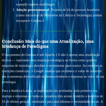
expandir suporte multilíngue
Adoção governamental
: Projetos de IA do governo brasileiro
(como iniciativas do Ministério da Ciência e Tecnologia) podem
incorporar Gemma 4
Conclusão: Mais do que uma Atualização, uma
Mudança de Paradigma
O lançamento do Gemma 4 sob Apache 2.0 não é apenas uma atualização
técnica — representa uma mudança estratégica na forma como grandes
empresas de tecnologia abordam o ecossistema open source. Ao remover as
restrições comerciais, o Google sinaliza que reconhece o valor de construir
um ecossistema diversificado de desenvolvedores e empresas ao redor de sua
tecnologia.
Para a América Latina, as implicações são profundas: pela primeira vez,
startups e empresas de todos os tamanhos têm acesso irrestrito a modelos de
IA de última geração, otimizados para seus idiomas e necessidades locais. A