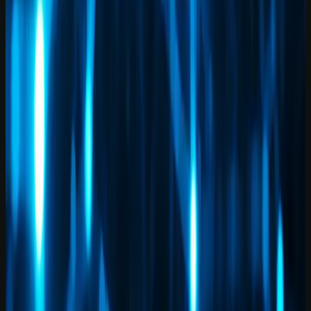
5 min de leitura
Explore mais
Cursos relacionados
Continue aprendendo com nossos cursos práticos sobre o tema.
Iniciante
1
h
IA para Pequenos Negócios: Atendimento, Vendas e
Automação
Aprenda a aplicar IA em atendimento, vendas, conteúdo, operação e
automações simples para pequenos negócios brasileiros, com
segurança e revisão humana.
Ver curso
→
Iniciante
1
h
ChatGPT GPT-5.5 Profissional 2026