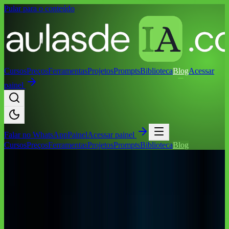
Pular para o conteúdo
Cursos
Preços
Ferramentas
Projetos
Prompts
Biblioteca
Blog
Acessar
painel
Falar no
WhatsApp
Painel
Acessar painel
Cursos
Preços
Ferramentas
Projetos
Prompts
Biblioteca
Blog
Início
/
Blog
/
IA Notícias
/
Google Lança Gemma 4: O Fim das
Restrições Comerciais que Vai Reformular a IA Open Source na
América Latina
IA Notícias
Google Lança Gemma 4: O Fim das
Restrições Comerciais que Vai