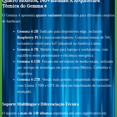
Quatro Modelos, 140+ Idiomas: A Arquitetura
Técnica do Gemma 4
O Gemma 4 apresenta
quatro variantes
otimizadas para diferentes cenários
de hardware:
Gemma 4-2B
: Indicado para dispositivos edge, incluindo
Raspberry Pi 5
e microcontroladores. Consome menos de 5W,
tornando-o viável para IoT industrial na América Latina.
Gemma 4-7B
: Modelo base para laptops e workstations, com
equilíbrio entre performance e eficiência energética.
Gemma 4-13B
: Focado em servidores de média escala, utilizado
por startups de tecnologia em países como México, Colômbia e
Argentina.
Gemma 4-27B
: Versão mais potente, competindo diretamente
com Llama 3 70B e GPT-4o mini em benchmarks de raciocínio
avançado.
Suporte Multilíngue e Diferenciação Técnica
O suporte a
mais de 140 idiomas
representa um salto significativo em