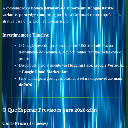
A combinação de
licença permissiva + suporte multilíngue nativo +
variantes para edge computing
posiciona Gemma 4 como a opção mais
atrativa para o mercado latino-americano.
Investimentos e Timeline
O Google investiu aproximadamente
US$ 200 milhões
no
treinamento do Gemma 4, segundo fontes familiarizadas com o
projeto
Disponível imediatamente via
Hugging Face
,
Google Vertex AI
e
Google Cloud Marketplace
Fine-tuning para português brasileiro estará disponível até
maio
de 2026
O Que Esperar: Previsões para 2026-2027
Curto Prazo (3-6 meses)