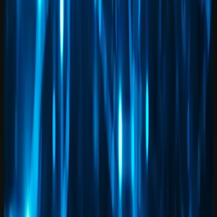
IA Notícias
Ataque cibernético à Mercor expõe vulnerabilidade em cadeia de
suprimentos de IA
5 min de leitura
IA Notícias
Hugging Face Lança Unsloth Jobs: Treine IA de Graça com GPUs
Gratuitas
4 min de leitura
IA Notícias
Lyria 3: Como a nova IA musical do Google pode transformar a
indústria da música na América Latina
6 min de leitura
IA Notícias
SK Hynix planeja IPO bilionário nos EUA para vencer a escassez
de memória 'RAMmageddon'