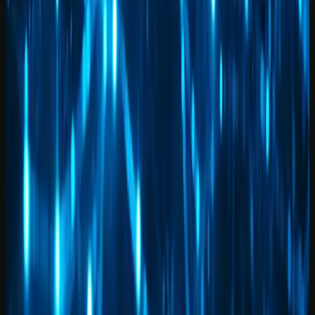
E-mail
WhatsApp
Receber conteúdos
Quero receber este material, conteúdos e ofertas úteis por e-mail.
Posso cancelar quando quiser.
Receba o playbook prático por e-mail. WhatsApp é opcional.
Explore o tema
Mais artigos de IA Notícias
Veja conteúdos relacionados a este assunto.
Cursos práticos para aplicar IA
Saia da teoria e avance para execução guiada.
Biblioteca de prompts
Use modelos prontos para acelerar entregas reais.
Guias por profissão
Descubra casos de uso de IA para sua área.
Leia também