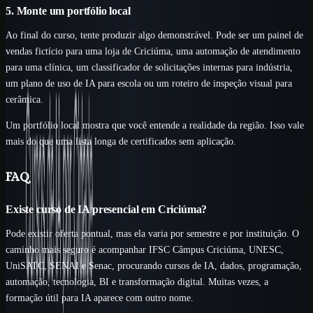
5. Monte um portfólio local
Ao final do curso, tente produzir algo demonstrável. Pode ser um painel de
vendas fictício para uma loja de Criciúma, uma automação de atendimento
para uma clínica, um classificador de solicitações internas para indústria,
um plano de uso de IA para escola ou um roteiro de inspeção visual para
cerâmica.
Um portfólio local mostra que você entende a realidade da região. Isso vale
mais do que uma lista longa de certificados sem aplicação.
FAQ
Existe curso de IA presencial em Criciúma?
Pode existir oferta pontual, mas ela varia por semestre e por instituição. O
caminho mais seguro é acompanhar IFSC Câmpus Criciúma, UNESC,
UniSATC, SENAI e Senac, procurando cursos de IA, dados, programação,
automação, tecnologia, BI e transformação digital. Muitas vezes, a
formação útil para IA aparece com outro nome.