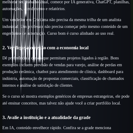
melhorar seu trabalho atual, comece por IA generativa, ChatGPT, planilhas,
automações, atendimento e relatórios.
Um vendedor em Criciúma não precisa da mesma trilha de um analista
industrial. Um professor não precisa começar pelo mesmo conteúdo de um
engenheiro de automação. Curso bom é curso alinhado ao uso real.
2. Verifique a conexão com a economia local
Dê preferência a cursos que permitam projetos ligados à região. Bons
exemplos incluem previsão de vendas para varejo, análise de perdas em
produção cerâmica, chatbot para atendimento de clínica, dashboard para
indústria, automação de propostas comerciais, classificação de chamados
internos e análise de satisfação de clientes.
Se o curso só mostra exemplos genéricos de empresas estrangeiras, ele pode
até ensinar conceitos, mas talvez não ajude você a criar portfólio local.
3. Avalie a instituição e a atualidade da grade
Em IA, conteúdo envelhece rápido. Confira se a grade menciona