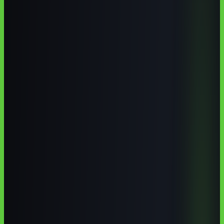
Criciúma tem base forte para aprender IA porque combina
universidade comunitária, IFSC, ecossistema SATC, formação
profissional e setores industriais que já precisam de automação e
dados. Para a maioria dos alunos, o melhor caminho em 2026 é unir
fundamentos técnicos locais com prática online em português.
Autoria institucional:
Equipe Aulas de IA / CodeAustral LLC
Publicado em
29 de jun. de 2026
· Atualizado em
29 de jun. de
2026
·
9 min de leitura
Responsabilidade pela formação
·
Reportar uma correção
Compartilhar