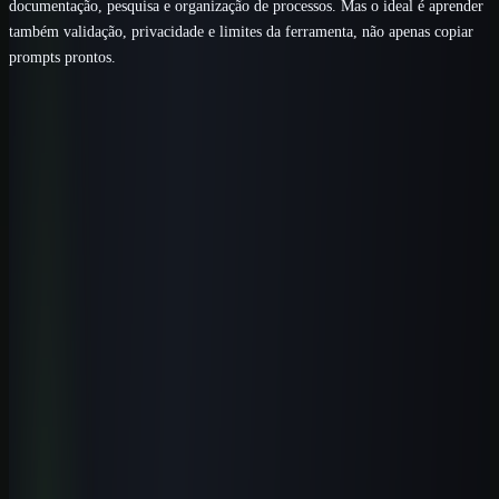
documentação, pesquisa e organização de processos. Mas o ideal é aprender
também validação, privacidade e limites da ferramenta, não apenas copiar
prompts prontos.
Próximo passo
Transforme este tema em um fluxo
pronto para usar.
Baixe gratuitamente um pacote de prompts relacionado ao artigo e
adapte os modelos ao seu trabalho. Quando quiser aprofundar,
avance para a formação completa.
Baixar pacote de prompts
Conhecer a escola
Perguntas frequentes
Perguntas que esse tema costuma
gerar
Existe curso público de IA em Criciúma?
+