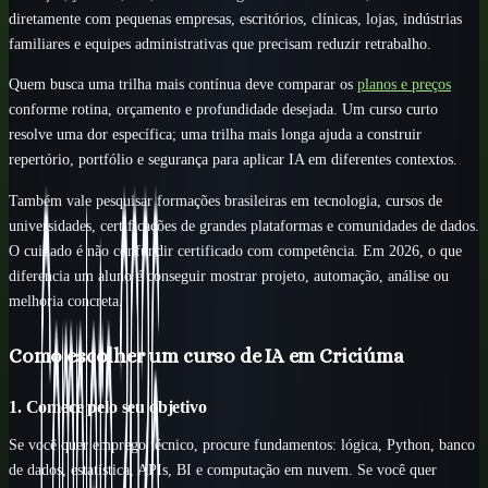
diretamente com pequenas empresas, escritórios, clínicas, lojas, indústrias
familiares e equipes administrativas que precisam reduzir retrabalho.
Quem busca uma trilha mais contínua deve comparar os
planos e preços
conforme rotina, orçamento e profundidade desejada. Um curso curto
resolve uma dor específica; uma trilha mais longa ajuda a construir
repertório, portfólio e segurança para aplicar IA em diferentes contextos.
Também vale pesquisar formações brasileiras em tecnologia, cursos de
universidades, certificações de grandes plataformas e comunidades de dados.
O cuidado é não confundir certificado com competência. Em 2026, o que
diferencia um aluno é conseguir mostrar projeto, automação, análise ou
melhoria concreta.
Como escolher um curso de IA em Criciúma
1. Comece pelo seu objetivo
Se você quer emprego técnico, procure fundamentos: lógica, Python, banco
de dados, estatística, APIs, BI e computação em nuvem. Se você quer