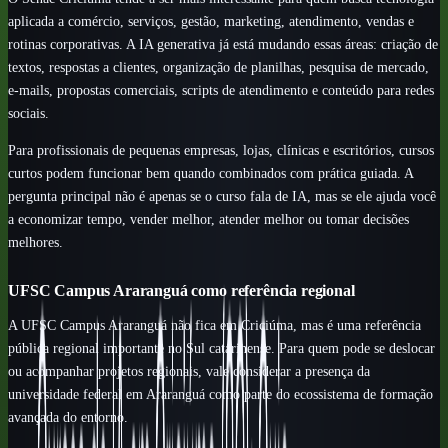
aplicada a comércio, serviços, gestão, marketing, atendimento, vendas e
rotinas corporativas. A IA generativa já está mudando essas áreas: criação de
textos, respostas a clientes, organização de planilhas, pesquisa de mercado,
e-mails, propostas comerciais, scripts de atendimento e conteúdo para redes
sociais.
Para profissionais de pequenas empresas, lojas, clínicas e escritórios, cursos
curtos podem funcionar bem quando combinados com prática guiada. A
pergunta principal não é apenas se o curso fala de IA, mas se ele ajuda você
a economizar tempo, vender melhor, atender melhor ou tomar decisões
melhores.
UFSC Campus Araranguá como referência regional
A UFSC Campus Araranguá não fica em Criciúma, mas é uma referência
pública regional importante no Sul catarinense. Para quem pode se deslocar
ou acompanhar projetos regionais, vale considerar a presença da
universidade federal em Araranguá como parte do ecossistema de formação
avançada do entorno.