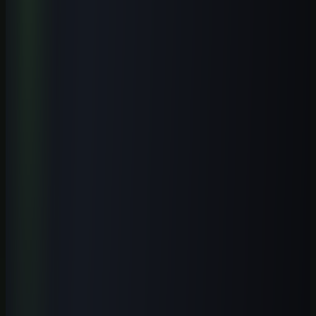
Continue aprendendo com nossos cursos práticos sobre o tema.
Iniciante
1
h
IA para Pequenos Negócios: Atendimento, Vendas e
Automação
Aprenda a aplicar IA em atendimento, vendas, conteúdo, operação e
automações simples para pequenos negócios brasileiros, com
segurança e revisão humana.
Ver curso
→
Iniciante
1
h
ChatGPT GPT-5.5 Profissional 2026
Domine o GPT-5.5 com fluxos profissionais, prompts modernos,
automações e aplicações práticas para trabalhar melhor com IA.
Ver curso
→
Iniciante
1
h
IA para Contadores 2026: Guia Prática