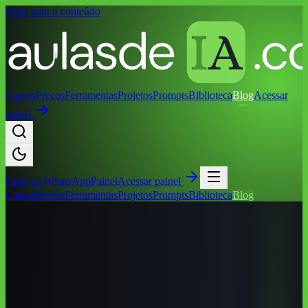
Pular para o conteúdo
Cursos
Preços
Ferramentas
Projetos
Prompts
Biblioteca
Blog
Acessar
painel
Falar no
WhatsApp
Painel
Acessar painel
Cursos
Preços
Ferramentas
Projetos
Prompts
Biblioteca
Blog
Início
/
Blog
/
Cursos de IA por Cidade
/
Cursos de IA em Criciúma
(SC): Guia Completo 2026
Cursos de IA por Cidade
Cursos de IA em Criciúma (SC): Guia
Completo 2026