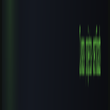
10 min de leitura
Cursos de IA por Cidade
Cursos de IA em Castanhal (PA): Guia Completo 2026
9 min de leitura
Cursos de IA por Cidade
Cursos de IA em Campinas (SP): Guia Completo 2026
9 min de leitura
Cursos de IA por Cidade
Cursos de IA em Nova Iguaçu (RJ): Guia Completo 2026
8 min de leitura
Explore mais
Cursos relacionados