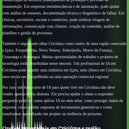
manutenção. Em empresas metalmecânicas e de automação, pode ajudar
com análise de sensores, documentação técnica e diagnóstico de falhas. Em
clínicas, escritórios, escolas e comércios, pode acelerar triagem de
informações, comunicação com clientes, criação de conteúdo, análise de
planilhas e gestão de processos.
Também é importante olhar Criciúma como centro de uma região conectada
a Içara, Forquilhinha, Nova Veneza, Siderópolis, Morro da Fumaça,
Urussanga e Araranguá. Muitas oportunidades de trabalho e projetos de
tecnologia estão distribuídas nesse entorno. Um profissional de IA em
Criciúma pode atender uma indústria em Içara, uma clínica em Criciúma,
uma escola em Forquilhinha ou uma operação comercial regional.
Por isso, um bom curso de IA para quem vive em Criciúma não deve
vender apenas teoria abstrata. Ele precisa ajudar o aluno a responder
perguntas práticas: como aplicar IA no meu setor, como proteger dados da
empresa, como validar respostas de ferramentas generativas e como
transformar aprendizado em projeto ou melhoria de processo.
Opções presenciais em Criciúma e região