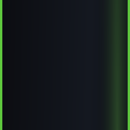
cursos de IA em Criciúma
curso de inteligência artificial em
Criciúma
inteligência artificial em Santa Catarina
curso de ChatGPT
em Criciúma
Pontos-chave
Os pontos que mais importam
IFSC Câmpus Criciúma, UNESC, UniSATC, SENAI e
Senac são referências reais para formação técnica, tecnológica