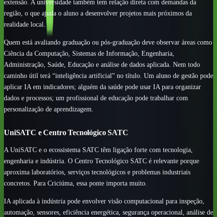
extensão. A universidade também tem relação direta com demandas da
região, o que ajuda o aluno a desenvolver projetos mais próximos da
realidade local.
Quem está avaliando graduação ou pós-graduação deve observar áreas como
Ciência da Computação, Sistemas de Informação, Engenharia,
Administração, Saúde, Educação e análise de dados aplicada. Nem todo
caminho útil terá “inteligência artificial” no título. Um aluno de gestão pode
aplicar IA em indicadores; alguém da saúde pode usar IA para organizar
dados e processos; um profissional de educação pode trabalhar com
personalização de aprendizagem.
UniSATC e Centro Tecnológico SATC
A UniSATC e o ecossistema SATC têm ligação forte com tecnologia,
engenharia e indústria. O Centro Tecnológico SATC é relevante porque
aproxima laboratórios, serviços tecnológicos e problemas industriais
concretos. Para Criciúma, essa ponte importa muito.
IA aplicada à indústria pode envolver visão computacional para inspeção,
automação, sensores, eficiência energética, segurança operacional, análise de