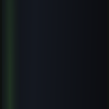
Posso cancelar quando quiser.
Receba o playbook prático por e-mail. WhatsApp é opcional.
Explore o tema
Mais artigos de Cursos de IA por Cidade
Veja conteúdos relacionados a este assunto.
Cursos práticos para aplicar IA
Saia da teoria e avance para execução guiada.
Biblioteca de prompts
Use modelos prontos para acelerar entregas reais.
Guias por profissão
Descubra casos de uso de IA para sua área.
Leia também
Cursos de IA por Cidade
Cursos de IA em Pouso Alegre (MG): Guia Completo 2026