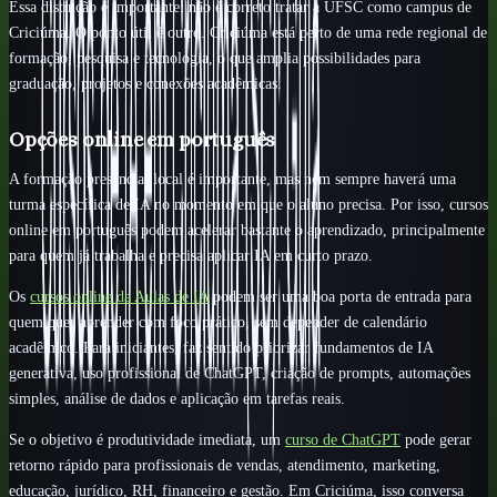
Essa distinção é importante: não é correto tratar a UFSC como campus de
Criciúma. O ponto útil é outro. Criciúma está perto de uma rede regional de
formação, pesquisa e tecnologia, o que amplia possibilidades para
graduação, projetos e conexões acadêmicas.
Opções online em português
A formação presencial local é importante, mas nem sempre haverá uma
turma específica de IA no momento em que o aluno precisa. Por isso, cursos
online em português podem acelerar bastante o aprendizado, principalmente
para quem já trabalha e precisa aplicar IA em curto prazo.
Os
cursos online da Aulas de IA
podem ser uma boa porta de entrada para
quem quer aprender com foco prático, sem depender de calendário
acadêmico. Para iniciantes, faz sentido priorizar fundamentos de IA
generativa, uso profissional de ChatGPT, criação de prompts, automações
simples, análise de dados e aplicação em tarefas reais.
Se o objetivo é produtividade imediata, um
curso de ChatGPT
pode gerar
retorno rápido para profissionais de vendas, atendimento, marketing,
educação, jurídico, RH, financeiro e gestão. Em Criciúma, isso conversa