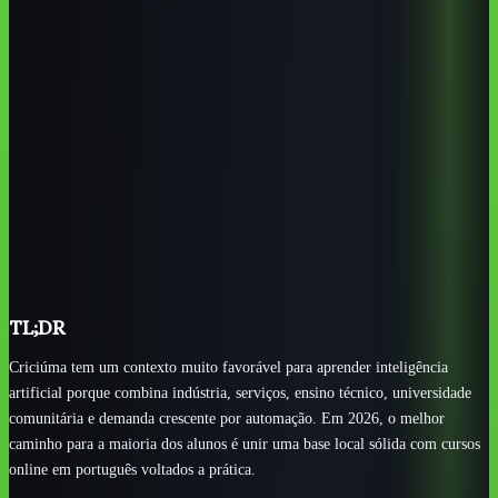
ou profissionalizante.
IA faz sentido para cerâmica, carvão e energia,
metalmecânico, plástico, vestuário, saúde, varejo e serviços
regionais.
Quem quer carreira técnica deve priorizar lógica, Python,
dados, automação e projetos aplicados.
Quem quer produtividade profissional pode começar por
ChatGPT, análise de dados, prompts e automações.
Cursos online em português ajudam a preencher lacunas
quando a oferta presencial local não tem uma trilha específica
de IA.
TL;DR
Criciúma tem um contexto muito favorável para aprender inteligência
artificial porque combina indústria, serviços, ensino técnico, universidade
comunitária e demanda crescente por automação. Em 2026, o melhor
caminho para a maioria dos alunos é unir uma base local sólida com cursos
online em português voltados a prática.