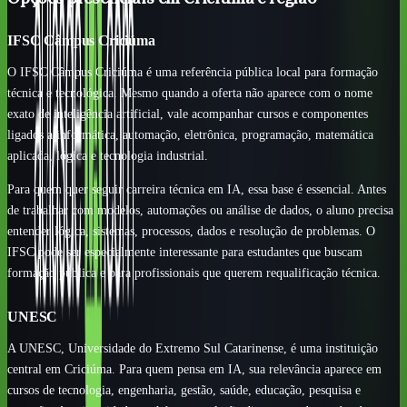
IFSC Câmpus Criciúma
O IFSC Câmpus Criciúma é uma referência pública local para formação
técnica e tecnológica. Mesmo quando a oferta não aparece com o nome
exato de inteligência artificial, vale acompanhar cursos e componentes
ligados a informática, automação, eletrônica, programação, matemática
aplicada, lógica e tecnologia industrial.
Para quem quer seguir carreira técnica em IA, essa base é essencial. Antes
de trabalhar com modelos, automações ou análise de dados, o aluno precisa
entender lógica, sistemas, processos, dados e resolução de problemas. O
IFSC pode ser especialmente interessante para estudantes que buscam
formação pública e para profissionais que querem requalificação técnica.
UNESC
A UNESC, Universidade do Extremo Sul Catarinense, é uma instituição
central em Criciúma. Para quem pensa em IA, sua relevância aparece em
cursos de tecnologia, engenharia, gestão, saúde, educação, pesquisa e