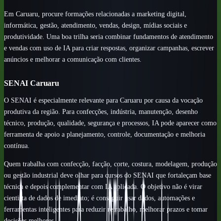
Em Caruaru, procure formações relacionadas a marketing digital,
informática, gestão, atendimento, vendas, design, mídias sociais e
produtividade. Uma boa trilha seria combinar fundamentos de atendimento
e vendas com uso de IA para criar respostas, organizar campanhas, escrever
anúncios e melhorar a comunicação com clientes.
SENAI Caruaru
O SENAI é especialmente relevante para Caruaru por causa da vocação
produtiva da região. Para confecções, indústria, manutenção, desenho
técnico, produção, qualidade, segurança e processos, IA pode aparecer como
ferramenta de apoio a planejamento, controle, documentação e melhoria
contínua.
Quem trabalha com confecção, facção, corte, costura, modelagem, produção
ou gestão industrial deve olhar para cursos do SENAI que fortaleçam base
técnica e depois complementar com IA aplicada. O objetivo não é virar
cientista de dados de imediato; é conseguir usar dados, automações e
ferramentas inteligentes para reduzir retrabalho, melhorar prazos e tomar
decisões melhores.