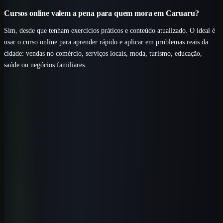
Cursos online valem a pena para quem mora em Caruaru?
Sim, desde que tenham exercícios práticos e conteúdo atualizado. O ideal é
usar o curso online para aprender rápido e aplicar em problemas reais da
cidade: vendas no comércio, serviços locais, moda, turismo, educação,
saúde ou negócios familiares.
Próximo passo
Transforme este tema em um fluxo
pronto para usar.
Baixe gratuitamente um pacote de prompts relacionado ao artigo e
adapte os modelos ao seu trabalho. Quando quiser aprofundar,
avance para a formação completa.
Baixar pacote de prompts
Conhecer a escola
Perguntas frequentes
Perguntas que esse tema costuma