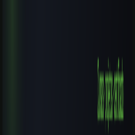
Leia também
Cursos de IA por Cidade
Cursos de IA em Gravataí (RS): Guia Completo 2026
8 min de leitura
Cursos de IA por Cidade
Cursos de IA em Santo André (SP): Guia Completo 2026
9 min de leitura
Cursos de IA por Cidade
Cursos de IA em Ibirité (MG): Guia Completo 2026
8 min de leitura
Cursos de IA por Cidade
Cursos de IA em Campinas (SP): Guia Completo 2026
9 min de leitura