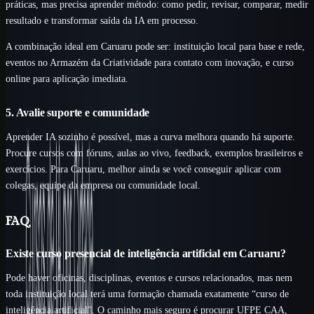
práticas, mas precisa aprender método: como pedir, revisar, comparar, medir
resultado e transformar saída da IA em processo.
A combinação ideal em Caruaru pode ser: instituição local para base e rede,
eventos no Armazém da Criatividade para contato com inovação, e curso
online para aplicação imediata.
5. Avalie suporte e comunidade
Aprender IA sozinho é possível, mas a curva melhora quando há suporte.
Procure cursos com fóruns, aulas ao vivo, feedback, exemplos brasileiros e
exercícios. Para Caruaru, melhor ainda se você conseguir aplicar com
colegas, equipe da empresa ou comunidade local.
FAQ
Existe curso presencial de inteligência artificial em Caruaru?
Pode haver oficinas, disciplinas, eventos e cursos relacionados, mas nem
toda instituição local terá uma formação chamada exatamente “curso de
inteligência artificial”. O caminho mais seguro é procurar UFPE CAA,