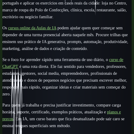
português e aplicar os exercícios em casos reais da cidade: loja no Centro,
marca de roupa do Polo de Confecções, clínica, escola, restaurante, salão,
escritório ou negócio familiar.
Os
cursos online da Aulas de IA
podem ajudar quem quer começar sem
depender de uma turma presencial aberta naquele mês. Procure trilhas que
ensinem uso prático de IA generativa, prompts, automação, produtividade,
marketing, análise de dados e criação de conteúdo.
Se o foco for aprender rápido uma ferramenta de uso diário, o
curso de
ChatGPT
é uma rota direta. Ele faz sentido para vendedores, professores,
estudantes, gestores, social media, empreendedores, profissionais de
atendimento e donos de pequenos negócios que precisam escrever melhor,
responder mais rápido, organizar ideias e criar materiais sem começar do
zero.
Para quem já trabalha e precisa justificar investimento, compare carga
horária, suporte, certificado, exemplos práticos, atualização e
planos e
preços
. Em IA, um curso barato que fica desatualizado pode sair caro se
ensinar truques superficiais sem método.