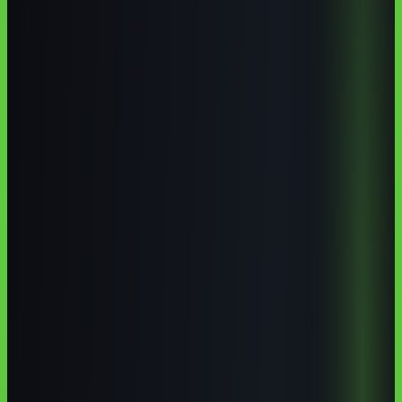
cursos de IA em
cursos de inteligência artificial em Caruaru
curso de
ChatGPT em Caruaru
formação em IA no Agreste pernambucano
Pontos-chave
Os pontos que mais importam
Caruaru não é apenas uma cidade consumidora de