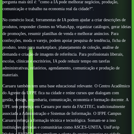
pergunta mais útil é: “como a IA pode melhorar negócios, produção,
comunicação e trabalho na economia real da cidade?”.
No comércio local, ferramentas de IA podem ajudar a criar descrições de
produtos, responder clientes no WhatsApp, organizar catálogos, gerar ideias
de promoções, resumir planilhas de venda e melhorar anúncios. Para
confecções, moda e varejo, podem apoiar pesquisa de tendência, ficha de
produto, texto para marketplace, planejamento de coleção, análise de
demanda e criação de imagens de referência. Para profissionais liberais,
escolas, clínicas e escritórios, IA pode reduzir tempo em tarefas
administrativas, relatórios, agendamento, comunicação e produção de
materiais.
Caruaru também tem uma base educacional relevante. O Centro Acadêmico
do Agreste da UFPE fica na cidade e reúne cursos que dialogam com
gestão, design, engenharia, comunicação, economia e formação docente. A
UPE tem presença em Caruaru por meio da FACITEC, tradicionalmente
associada a Administração e Sistemas de Informação. O IFPE Campus
Caruaru reforça a formação técnica e tecnológica. Somam-se a isso
instituições privadas e comunitárias como ASCES-UNITA, UniFavip