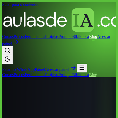
Pular para o conteúdo
Cursos
Preços
Ferramentas
Projetos
Prompts
Biblioteca
Blog
Acessar
painel
Falar no
WhatsApp
Painel
Acessar painel
Cursos
Preços
Ferramentas
Projetos
Prompts
Biblioteca
Blog
Início
/
Blog
/
Cursos de IA por Cidade
/
Cursos de IA em Caruaru
(PE): Guia Completo 2026
Cursos de IA por Cidade
Cursos de IA em Caruaru (PE): Guia
Completo 2026