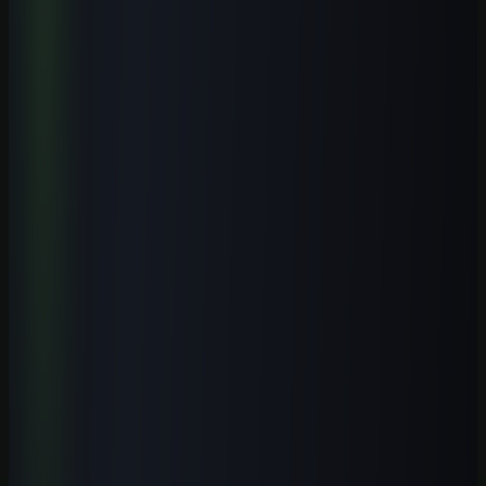
Explore mais
Cursos relacionados
Continue aprendendo com nossos cursos práticos sobre o tema.
Iniciante
1
h
IA para Pequenos Negócios: Atendimento, Vendas e
Automação
Aprenda a aplicar IA em atendimento, vendas, conteúdo, operação e
automações simples para pequenos negócios brasileiros, com
segurança e revisão humana.
Ver curso
→
Iniciante
1
h
ChatGPT GPT-5.5 Profissional 2026
Domine o GPT-5.5 com fluxos profissionais, prompts modernos,
automações e aplicações práticas para trabalhar melhor com IA.