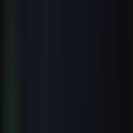
gerar
Existe curso presencial de inteligência artificial em Caruaru?
+
Qual é o melhor curso de IA para quem trabalha no Polo de
Confecções do Agreste?
+
Preciso saber programar para usar IA no meu negócio em
Caruaru?
+
Cursos online valem a pena para quem mora em Caruaru?
+
Próximo passo
Transforme este tema em um fluxo
pronto para usar.
Baixe gratuitamente um pacote de prompts relacionado ao artigo e
adapte os modelos ao seu trabalho. Quando quiser aprofundar,
avance para a formação completa.
Baixar pacote de prompts
Conhecer a escola
Receber conteúdo premium