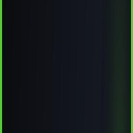
Caruaru tem um ecossistema favorável para aprender IA porque
combina universidades, formação técnica, comércio forte, polo de
confecções, economia criativa e o Armazém da Criatividade ligado
ao Porto Digital. A melhor escolha em 2026 tende a ser híbrida: base
presencial ou regional para networking, mais cursos online em
português para aplicar IA em marketing, vendas, design,
atendimento e produtividade.
Autoria institucional:
Equipe Aulas de IA / CodeAustral LLC
Publicado em
29 de jun. de 2026
· Atualizado em
29 de jun. de
2026
·
9 min de leitura
Responsabilidade pela formação
·
Reportar uma correção
Compartilhar