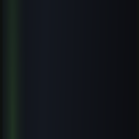
Receba novos guias e playbooks no seu e-mail.
E-mail
WhatsApp
Receber conteúdos
Quero receber este material, conteúdos e ofertas úteis por e-mail.
Posso cancelar quando quiser.
Receba o playbook prático por e-mail. WhatsApp é opcional.
Explore o tema
Mais artigos de Cursos de IA por Cidade
Veja conteúdos relacionados a este assunto.
Cursos práticos para aplicar IA
Saia da teoria e avance para execução guiada.
Biblioteca de prompts
Use modelos prontos para acelerar entregas reais.
Guias por profissão
Descubra casos de uso de IA para sua área.