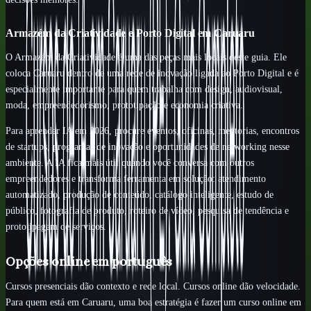
Armazém da Criatividade e Porto Digital em Caruaru
O Armazém da Criatividade é uma das peças mais locais deste guia. Ele
coloca Caruaru dentro de uma rede de inovação ligada ao Porto Digital e é
especialmente importante para quem trabalha com design, audiovisual,
moda, empreendedorismo, prototipação e economia criativa.
Para aprender IA em 2026, procure eventos, oficinas, mentorias, encontros
de startups, programas de inovação e oportunidades de networking nesse
ambiente. A IA fica mais útil quando você conversa com outros
empreendedores e transforma ferramenta em solução: atendimento
automatizado, produção de conteúdo, catálogo inteligente, estudo de
público, fotografia de produto, roteiro de vídeo, pesquisa de tendência e
prototipagem de serviços.
Opções online em português
Cursos presenciais dão contexto e rede local. Cursos online dão velocidade.
Para quem está em Caruaru, uma boa estratégia é fazer um curso online em