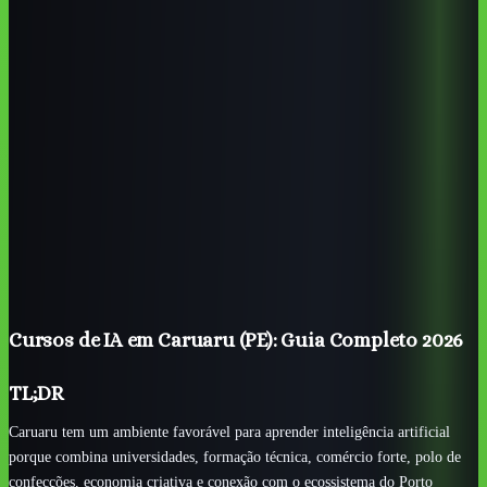
tecnologia: tem UFPE CAA, UPE FACITEC, IFPE, Senac,
SENAI e Armazém da Criatividade.
IA é especialmente útil para comércio, confecções, moda,
serviços, turismo, saúde, educação e pequenos negócios
locais.
Cursos presenciais ajudam em networking e base técnica;
cursos online aceleram aplicação prática no trabalho.
Para quem trabalha no Polo de Confecções do Agreste, IA
pode apoiar catálogo, atendimento, previsão de demanda,
anúncios e criação visual.
O melhor curso deve ter projeto prático ligado à realidade
de Caruaru, não só aulas genéricas sobre ferramentas.
Cursos de IA em Caruaru (PE): Guia Completo 2026
TL;DR
Caruaru tem um ambiente favorável para aprender inteligência artificial
porque combina universidades, formação técnica, comércio forte, polo de
confecções, economia criativa e conexão com o ecossistema do Porto