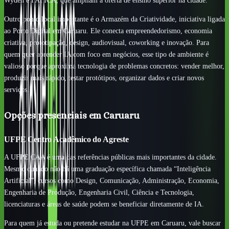
Wyden e FAFICA, que ampliam a oferta de ensino superior na cidade.
Outro ponto local importante é o Armazém da Criatividade, iniciativa ligada
ao Porto Digital em Caruaru. Ele conecta empreendedorismo, economia
criativa, prototipação, design, audiovisual, coworking e inovação. Para
quem quer aprender IA com foco em negócios, esse tipo de ambiente é
valioso porque aproxima tecnologia de problemas concretos: vender melhor,
produzir mais rápido, testar protótipos, organizar dados e criar novos
serviços.
Opções presenciais em Caruaru
UFPE Centro Acadêmico do Agreste
A UFPE CAA é uma das referências públicas mais importantes da cidade.
Mesmo quando não há uma graduação específica chamada “Inteligência
Artificial”, cursos como Design, Comunicação, Administração, Economia,
Engenharia de Produção, Engenharia Civil, Ciência e Tecnologia,
licenciaturas e áreas de saúde podem se beneficiar diretamente de IA.
Para quem já estuda ou pretende estudar na UFPE em Caruaru, vale buscar