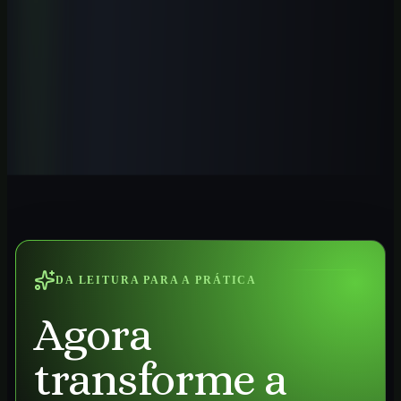
Ver curso
→
Iniciante
1
h
IA para Contadores 2026: Guia Prática
Automatize tarefas contábeis, conciliações, análises e relatórios com
IA aplicada ao trabalho profissional no Brasil.
Ver curso
→
DA LEITURA PARA A PRÁTICA
Agora
transforme a