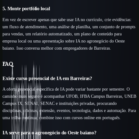
5. Monte portfólio local
Em vez de escrever apenas que sabe usar IA no currículo, crie evidências:
um fluxo de atendimento, uma análise de planilha, um conjunto de prompts
para vendas, um relatório automatizado, um plano de conteúdo para
empresa local ou uma apresentação sobre IA no agronegócio do Oeste
baiano. Isso conversa melhor com empregadores de Barreiras.
FAQ
Existe curso presencial de IA em Barreiras?
A oferta presencial específica de IA pode variar bastante por semestre. O
caminho mais seguro é acompanhar UFOB, IFBA Campus Barreiras, UNEB
Campus IX, SENAI, SENAC e instituições privadas, procurando
disciplinas, oficinas, extensão, eventos, tecnologia, dados e automação. Para
uma trilha contínua, combine isso com cursos online em português.
IA serve para o agronegócio do Oeste baiano?