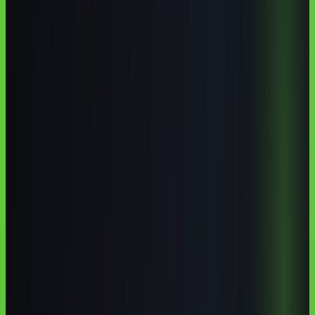
cursos de IA em
curso de inteligência artificial em Barreiras
IA para
agronegócio no Oeste da Bahia
ChatGPT para empresas em
Barreiras
Pontos-chave
Os pontos que mais importam
Barreiras tem demanda concreta por IA no agronegócio,