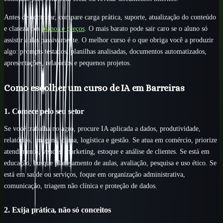
Antes de contratar, compare carga prática, suporte, atualização do conteúdo
e clareza dos
planos e preços
. O mais barato pode sair caro se o aluno só
assistir aulas passivamente. O melhor curso é o que obriga você a produzir
algo: prompts testados, planilhas analisadas, documentos automatizados,
apresentações, relatórios e pequenos projetos.
Como escolher um curso de IA em Barreiras
1. Comece pelo seu setor
Se você trabalha no agro, procure IA aplicada a dados, produtividade,
relatórios, imagens, clima, logística e gestão. Se atua em comércio, priorize
atendimento, vendas, marketing, estoque e análise de clientes. Se está em
educação, busque planejamento de aulas, avaliação, pesquisa e uso ético. Se
está em saúde ou serviços, foque em organização administrativa,
comunicação, triagem não clínica e proteção de dados.
2. Exija prática, não só conceitos