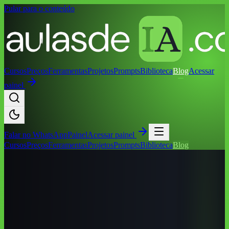
Pular para o conteúdo
Cursos
Preços
Ferramentas
Projetos
Prompts
Biblioteca
Blog
Acessar
painel
Falar no
WhatsApp
Painel
Acessar painel
Cursos
Preços
Ferramentas
Projetos
Prompts
Biblioteca
Blog
Início
/
Blog
/
Cursos de IA por Cidade
/
Cursos de IA em Barreiras
(BA): Guia Completo 2026
Cursos de IA por Cidade
Cursos de IA em Barreiras (BA): Guia
Completo 2026