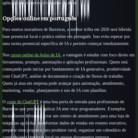
aplicação no contexto de trabalho do aluno.
Opções online em português
Para muitos moradores de Barreiras, a melhor trilha em 2026 será híbrida:
base presencial local e prática online em português. Isso evita esperar por
uma turma presencial específica de IA e permite começar imediatamente.
Nos
cursos online da Aulas de IA
, a vantagem é estudar com foco direto em
ferramentas, prompts, automações e aplicações profissionais. Quem está
começando pode iniciar por fundamentos de IA generativa, produtividade
com ChatGPT, análise de documentos e criação de fluxos de trabalho.
Quem já atua em empresa pode avançar para automação, atendimento,
marketing, vendas, planejamento e uso de IA com planilhas.
O
curso de ChatGPT
é uma boa porta de entrada para profissionais de
Barreiras que precisam aplicar IA sem virar programadores. Exemplos
locais fazem diferença: criar um roteiro de atendimento para uma loja de
máquinas agrícolas, transformar dados de vendas em resumo executivo,
preparar uma proposta para produtor rural, organizar um calendário de
conteúdo para comércio local ou revisar documentos internos.