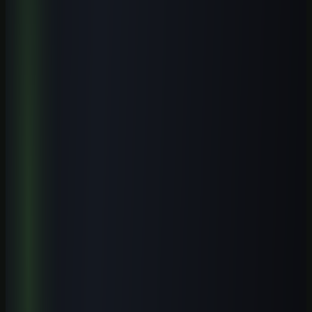
Mais artigos de Cursos de IA por Cidade
Veja conteúdos relacionados a este assunto.
Cursos práticos para aplicar IA
Saia da teoria e avance para execução guiada.
Biblioteca de prompts
Use modelos prontos para acelerar entregas reais.
Guias por profissão
Descubra casos de uso de IA para sua área.
Leia também
Cursos de IA por Cidade
Cursos de IA em Gravataí (RS): Guia Completo 2026
8 min de leitura
Cursos de IA por Cidade
Cursos de IA em Santo André (SP): Guia Completo 2026