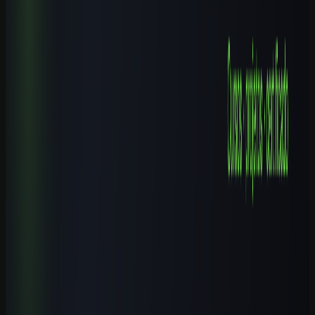
9 min de leitura
Cursos de IA por Cidade
Cursos de IA em Ibirité (MG): Guia Completo 2026
8 min de leitura
Cursos de IA por Cidade
Cursos de IA em Campinas (SP): Guia Completo 2026
9 min de leitura
Explore mais
Cursos relacionados
Continue aprendendo com nossos cursos práticos sobre o tema.
Iniciante
1
h
IA para Pequenos Negócios: Atendimento, Vendas e