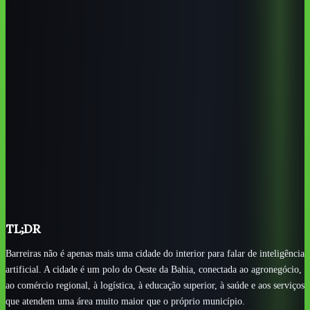
logística, comércio, saúde, educação e gestão pública.
UFOB, IFBA Campus Barreiras, UNEB Campus IX,
SENAI, SENAC e FASB/UNIFASB formam o ecossistema
educacional local mais relevante.
A cidade não precisa esperar um curso de IA presencial
perfeito: dá para montar uma trilha forte combinando
tecnologia, dados, automação e prática online.
Profissionais do Oeste baiano devem priorizar IA aplicada
a produtividade, análise de dados, atendimento, vendas, agro
e rotinas administrativas.
A melhor escolha em 2026 depende de portfólio, prática
supervisionada, linguagem acessível e conexão com
problemas reais de Barreiras.
TL;DR
Barreiras não é apenas mais uma cidade do interior para falar de inteligência
artificial. A cidade é um polo do Oeste da Bahia, conectada ao agronegócio,
ao comércio regional, à logística, à educação superior, à saúde e aos serviços
que atendem uma área muito maior que o próprio município.