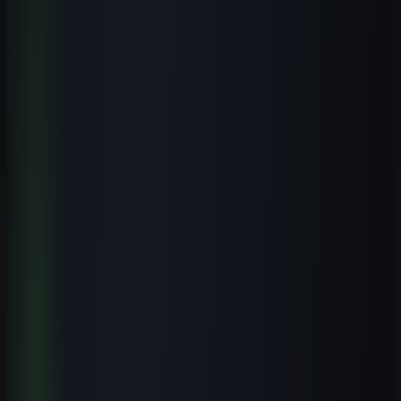
Próximo passo
Aplique IA com critérios para a área da
saúde.
Comece pela primeira aula completa e conheça a rota prática antes
de escolher uma modalidade de acesso.
Ver curso de IA para saúde
Comparar modalidades
Receber conteúdo premium
Receba novos guias e playbooks no seu e-mail.
E-mail
WhatsApp
Receber conteúdos
Quero receber este material, conteúdos e ofertas úteis por e-mail.
Posso cancelar quando quiser.
Receba o playbook prático por e-mail. WhatsApp é opcional.
Explore o tema