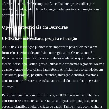
oferece um curso de IA completo. A escolha inteligente é olhar para
tecnologia, dados, administração, engenharia, gestão e automação como
portas de entrada.
Opções presenciais em Barreiras
UFOB: base universitária, pesquisa e inovação
A UFOB é a instituição pública mais importante para quem pensa em
formação superior e desenvolvimento regional no Oeste baiano. Em
Barreiras, ela concentra cursos e atividades acadêmicas que dialogam com
ciência, tecnologia, saúde, gestão, humanas e problemas regionais. Mesmo
quando a grade não se chama Inteligência Artificial, há oportunidades em
disciplinas, projetos, pesquisa, extensão, iniciação científica, eventos e
contato com professores que trabalham com dados, tecnologia, gestão e
inovação.
Para quem quer IA com profundidade, a UFOB pode ser caminho para
construir base em matemática, estatística, lógica, computação aplicada,
pesquisa científica e leitura crítica de dados. Também vale acompanhar a