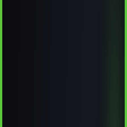
Barreiras é um dos principais polos do Oeste baiano, com demanda
real por IA em agronegócio, comércio, logística, educação, saúde e
serviços. Para 2026, o caminho mais prático é combinar a base
técnica de instituições locais como UFOB, IFBA, UNEB, SENAI e
SENAC com cursos online em português focados em aplicação
profissional.
Autoria institucional:
Equipe Aulas de IA / CodeAustral LLC
Publicado em
29 de jun. de 2026
· Atualizado em
29 de jun. de
2026
·
9 min de leitura
Responsabilidade pela formação
·
Reportar uma correção
Compartilhar