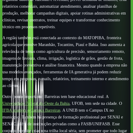
relatórios comerciais, automatizar atendimento, analisar planilhas de
produção, melhorar campanhas digitais, apoiar rotinas administrativas em
clínicas, revisar contratos, treinar equipes e transformar conhecimento
técnico em processos repetíveis.
A região também está conectada ao contexto do MATOPIBA, fronteira
agrícola que envolve Maranhão, Tocantins, Piauí e Bahia. Isso aumenta a
relevância de temas como agricultura de precisão, sensoriamento remoto,
imagens de lavoura, clima, irrigação, logística de grãos, gestão de frota,
manutenção preventiva e análise financeira. Mesmo quando a empresa não
usa modelos avançados, ferramentas de IA generativa já podem reduzir
tempo em propostas, e-mails, relatórios, treinamento interno e atendimento
ao cliente.
Outro ponto importante: Barreiras tem base educacional real. A
Universidade Federal do Oeste da Bahia
, UFOB, tem sede na cidade. O
IFBA mantém o Campus Barreiras
. A UNEB tem o Campus IX no
município. Também há presença de formação profissional por SENAI e
SENAC, além de instituições privadas como a FASB/UNIFASB. Esse
conjunto permite criar uma trilha local séria, sem prometer que todo lugar