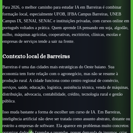
Para 2026, o melhor caminho para estudar IA em Barreiras é combinar
formação local, especialmente UFOB, IFBA Campus Barreiras, UNEB
Campus IX, SENAI, SENAC e instituições privadas, com cursos online em
português voltados a prática. Quem aprende IA pensando em soja, algodão,
milho, máquinas agrícolas, cooperativas, escritórios, clínicas, escolas e
empresas de serviços tende a sair na frente.
Contexto local de Barreiras
Barreiras é uma das cidades mais estratégicas do Oeste baiano. Sua
economia tem forte relação com o agronegócio, mas não se resume à
produção rural. A cidade funciona como centro regional de comércio,
serviços, saúde, educação, logística, assistência técnica, venda de máquinas,
distribuição, advocacia, contabilidade, crédito, tecnologia rural e gestão
pública.
Isso muda bastante a forma de escolher um curso de IA. Em Barreiras,
inteligência artificial não deve ser tratada como assunto abstrato, distante ou
restrito a empresas de software. Ela aparece em problemas muito concretos:
organizar dados de fazendas e revendas, prever demanda de insumos, criar