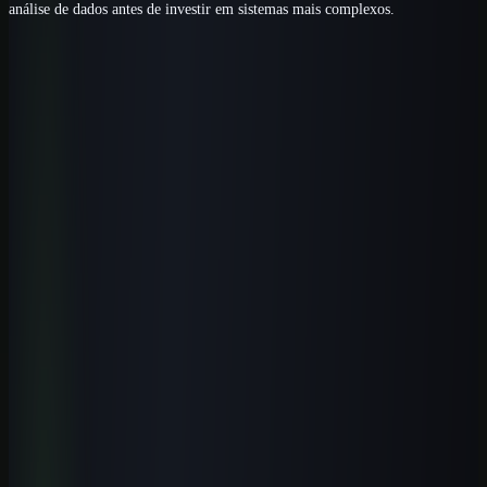
análise de dados antes de investir em sistemas mais complexos.
Próximo passo
Aplique IA com critérios para a área da
saúde.
Comece pela primeira aula completa e conheça a rota prática antes
de escolher uma modalidade de acesso.
Ver curso de IA para saúde
Comparar modalidades
Perguntas frequentes
Perguntas que esse tema costuma
gerar
Existe curso presencial de IA em Barreiras?
+
IA é útil para quem trabalha no agro em Barreiras?
+
Quem não programa pode começar por IA?
+
Qual trilha faz mais sentido para jovens de Barreiras?
+