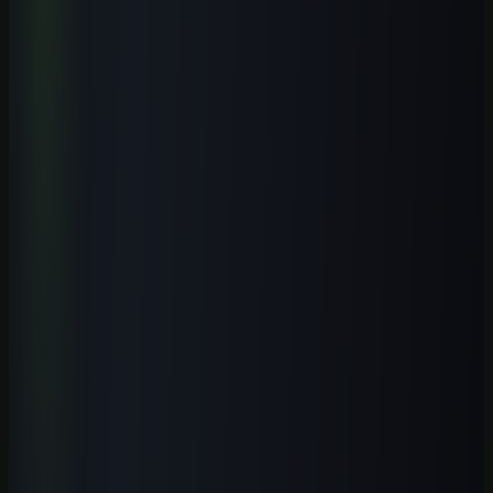
Automação
Aprenda a aplicar IA em atendimento, vendas, conteúdo, operação e
automações simples para pequenos negócios brasileiros, com
segurança e revisão humana.
Ver curso
→
Iniciante
1
h
ChatGPT GPT-5.5 Profissional 2026
Domine o GPT-5.5 com fluxos profissionais, prompts modernos,
automações e aplicações práticas para trabalhar melhor com IA.
Ver curso
→
Iniciante
1
h
IA para Contadores 2026: Guia Prática
Automatize tarefas contábeis, conciliações, análises e relatórios com
IA aplicada ao trabalho profissional no Brasil.
Ver curso
→