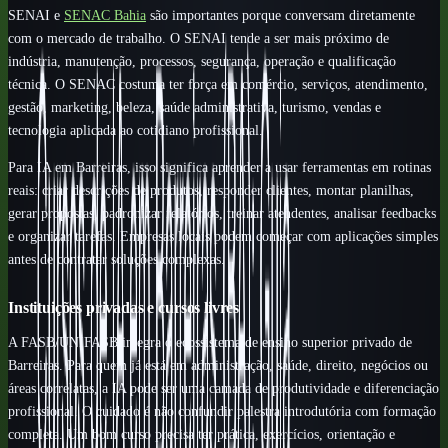
SENAI e
SENAC Bahia
são importantes porque conversam diretamente
com o mercado de trabalho. O SENAI tende a ser mais próximo de
indústria, manutenção, processos, segurança, operação e qualificação
técnica. O SENAC costuma ter força em comércio, serviços, atendimento,
gestão, marketing, beleza, saúde administrativa, turismo, vendas e
tecnologia aplicada ao cotidiano profissional.
Para IA em Barreiras, isso significa aprender a usar ferramentas em rotinas
reais: criar descrições de produtos, responder clientes, montar planilhas,
gerar propostas, padronizar relatórios, treinar atendentes, analisar feedbacks
e organizar tarefas. Empresas locais podem começar com aplicações simples
antes de contratar soluções complexas.
Instituições privadas e cursos livres
A FASB/UNIFASB integra o ecossistema de ensino superior privado de
Barreiras. Para quem já está em administração, saúde, direito, negócios ou
áreas correlatas, a IA pode ser uma camada de produtividade e diferenciação
profissional. O cuidado é não confundir palestra introdutória com formação
completa. Um bom curso precisa ter prática, exercícios, orientação e