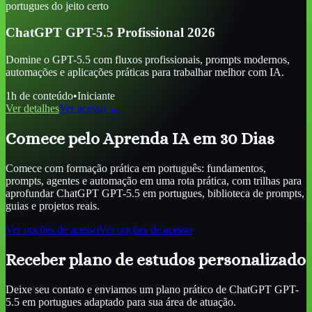
portugues
do jeito certo
ChatGPT GPT-5.5 Profissional 2026
Domine o GPT-5.5 com fluxos profissionais, prompts modernos,
automações e aplicações práticas para trabalhar melhor com IA.
1
h de conteúdo
•
Iniciante
Ver detalhes
Ver acesso →
Comece pelo Aprenda IA em 30 Dias
Comece com formação prática em português: fundamentos,
prompts, agentes e automação em uma rota prática, com trilhas para
aprofundar
ChatGPT GPT-5.5 em portugues
, biblioteca de prompts,
guias e projetos reais.
Ver opções de acesso
Ver opções de acesso
Receber plano de estudos personalizado
Deixe seu contato e enviamos um plano prático de
ChatGPT GPT-
5.5 em portugues
adaptado para sua área de atuação.