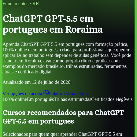
Fundamentos
·
RR
ChatGPT GPT-5.5 em
portugues
em Roraima
Aprenda
ChatGPT GPT-5.5 em portugues
com formação prática,
100% online e em português, criada para profissionais que querem
aplicar IA no trabalho sem depender de aulas genéricas. Você pode
estudar
em Roraima
, avançar no próprio ritmo e praticar com
exemplos do mercado brasileiro, trilhas estruturadas, ferramentas
atuais e certificado digital.
Atualizado em
12 de julho de 2026
.
Ver opções de acesso
Falar no WhatsApp
100% online
Em português
Trilhas estruturadas
Certificados elegíveis
Cursos recomendados para
ChatGPT
GPT-5.5 em portugues
Selecionados para quem quer aprender
ChatGPT GPT-5.5 em