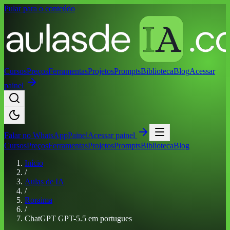
Pular para o conteúdo
Cursos
Preços
Ferramentas
Projetos
Prompts
Biblioteca
Blog
Acessar
painel
Falar no
WhatsApp
Painel
Acessar painel
Cursos
Preços
Ferramentas
Projetos
Prompts
Biblioteca
Blog
Início
/
Aulas de IA
/
Roraima
/
ChatGPT GPT-5.5 em portugues