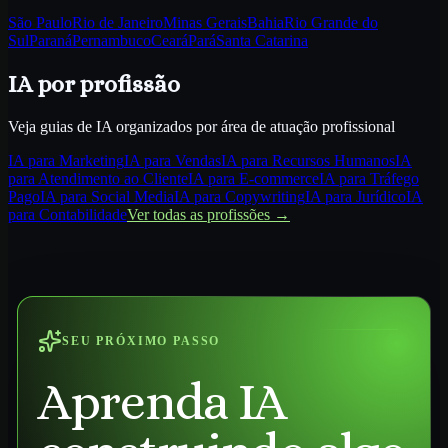
São Paulo
Rio de Janeiro
Minas Gerais
Bahia
Rio Grande do
Sul
Paraná
Pernambuco
Ceará
Pará
Santa Catarina
IA por profissão
Veja guias de IA organizados por área de atuação profissional
IA para
Marketing
IA para
Vendas
IA para
Recursos Humanos
IA
para
Atendimento ao Cliente
IA para
E-commerce
IA para
Tráfego
Pago
IA para
Social Media
IA para
Copywriting
IA para
Jurídico
IA
para
Contabilidade
Ver todas as profissões →
SEU PRÓXIMO PASSO
Aprenda IA