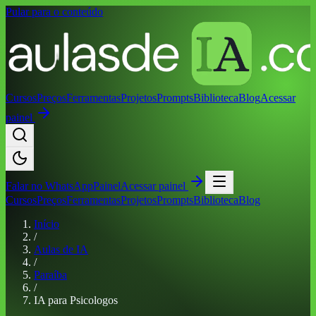
Pular para o conteúdo
Cursos
Preços
Ferramentas
Projetos
Prompts
Biblioteca
Blog
Acessar
painel
Falar no
WhatsApp
Painel
Acessar painel
Cursos
Preços
Ferramentas
Projetos
Prompts
Biblioteca
Blog
Início
/
Aulas de IA
/
Paraíba
/
IA para Psicologos