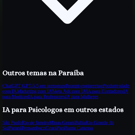
Outros temas
na Paraíba
ChatGPT GPT-5.5 em portugues
Prompt engineering
Produtividade
com IA
Marketing com IA
Meta Ads com IA
IA para Contadores
IA
para Medicos
IA para Professores
IA para Mulheres
IA para Psicologos
em outros estados
São Paulo
Rio de Janeiro
Minas Gerais
Bahia
Rio Grande do
Sul
Paraná
Pernambuco
Ceará
Pará
Santa Catarina