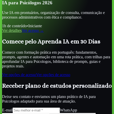
IA para Psicólogos 2026
Use IA em prontuários, organização de consulta, comunicação e
processos administrativos com ética e compliance.
1
h de conteúdo
•
Iniciante
Ver detalhes
Ver acesso →
Comece pelo Aprenda IA em 30 Dias
Comece com formação prática em português: fundamentos,
prompts, agentes e automação em uma rota prática, com trilhas para
aprofundar
IA para Psicologos
, biblioteca de prompts, guias e
projetos reais.
Ver opções de acesso
Ver opções de acesso
Receber plano de estudos personalizado
Deixe seu contato e enviamos um plano prático de
IA para
Psicologos
adaptado para sua área de atuação.
E-mail
WhatsApp