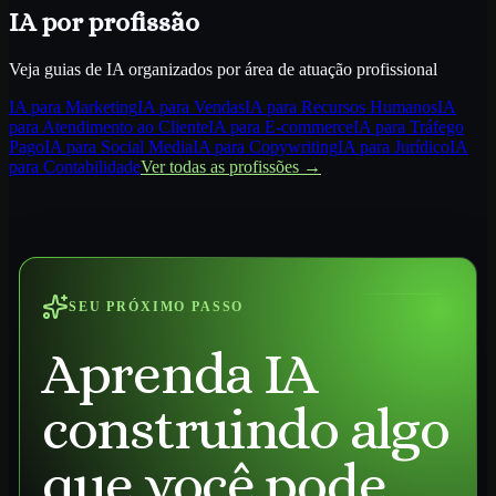
IA por profissão
Veja guias de IA organizados por área de atuação profissional
IA para
Marketing
IA para
Vendas
IA para
Recursos Humanos
IA
para
Atendimento ao Cliente
IA para
E-commerce
IA para
Tráfego
Pago
IA para
Social Media
IA para
Copywriting
IA para
Jurídico
IA
para
Contabilidade
Ver todas as profissões →
SEU PRÓXIMO PASSO
Aprenda IA
construindo algo
que você pode