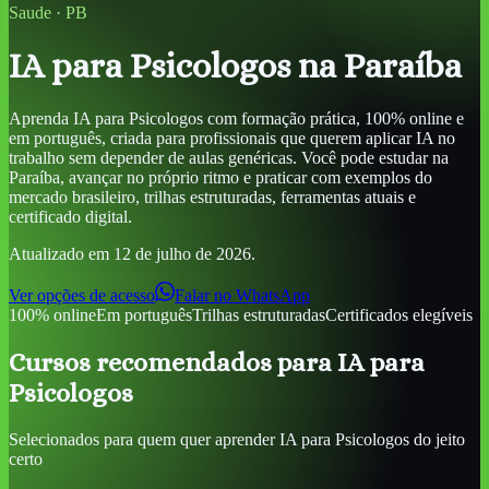
Saude
·
PB
IA para Psicologos
na Paraíba
Aprenda
IA para Psicologos
com formação prática, 100% online e
em português, criada para profissionais que querem aplicar IA no
trabalho sem depender de aulas genéricas. Você pode estudar
na
Paraíba
, avançar no próprio ritmo e praticar com exemplos do
mercado brasileiro, trilhas estruturadas, ferramentas atuais e
certificado digital.
Atualizado em
12 de julho de 2026
.
Ver opções de acesso
Falar no WhatsApp
100% online
Em português
Trilhas estruturadas
Certificados elegíveis
Cursos recomendados para
IA para
Psicologos
Selecionados para quem quer aprender
IA para Psicologos
do jeito
certo