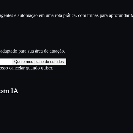
entes e automação em uma rota prática, com trilhas para aprofundar
M
adaptado para sua área de atuação.
Quero meu plano de estudos
Posso cancelar quando quiser.
com IA