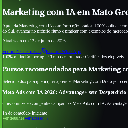
Marketing com IA
em Mato Gro
Aprenda
Marketing com IA
com formação prática, 100% online e em p
do Sul
, avançar no próprio ritmo e praticar com exemplos do mercado bra
Atualizado em
12 de julho de 2026
.
Ver opções de acesso
Falar no WhatsApp
100% online
Em português
Trilhas estruturadas
Certificados elegíveis
Cursos recomendados para
Marketing c
Selecionados para quem quer aprender
Marketing com IA
do jeito cer
Meta Ads com IA 2026: Advantage+ sem Desperdício
Crie, otimize e acompanhe campanhas Meta Ads com IA, Advantage+, c
1
h de conteúdo
•
Iniciante
Ver detalhes
Ver acesso →