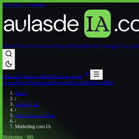
Pular para o conteúdo
Cursos
Preços
Ferramentas
Projetos
Prompts
Biblioteca
Blog
Acessar pai
Falar no
WhatsApp
Painel
Acessar painel
Cursos
Preços
Ferramentas
Projetos
Prompts
Biblioteca
Blog
Início
/
Aulas de IA
/
Mato Grosso do Sul
/
Marketing com IA
Marketing
·
MS