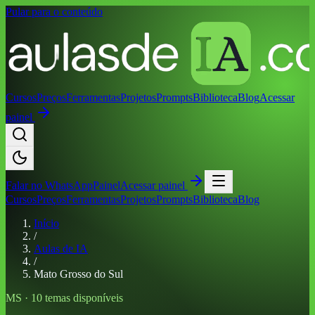
Pular para o conteúdo
Cursos
Preços
Ferramentas
Projetos
Prompts
Biblioteca
Blog
Acessar
painel
Falar no
WhatsApp
Painel
Acessar painel
Cursos
Preços
Ferramentas
Projetos
Prompts
Biblioteca
Blog
Início
/
Aulas de IA
/
Mato Grosso do Sul
MS
·
10
temas disponíveis