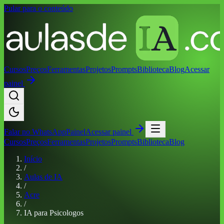
Pular para o conteúdo
Cursos
Preços
Ferramentas
Projetos
Prompts
Biblioteca
Blog
Acessar
painel
Falar no
WhatsApp
Painel
Acessar painel
Cursos
Preços
Ferramentas
Projetos
Prompts
Biblioteca
Blog
Início
/
Aulas de IA
/
Acre
/
IA para Psicologos