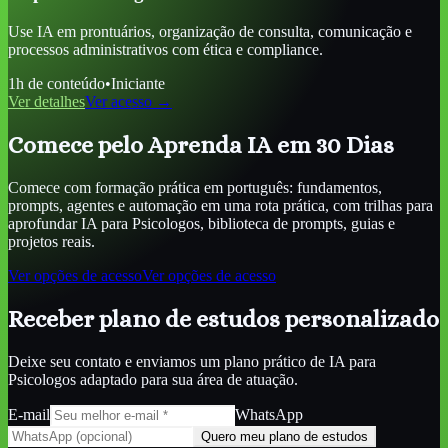
Use IA em prontuários, organização de consulta, comunicação e
processos administrativos com ética e compliance.
1
h de conteúdo
•
Iniciante
Ver detalhes
Ver acesso →
Comece pelo Aprenda IA em 30 Dias
Comece com formação prática em português: fundamentos,
prompts, agentes e automação em uma rota prática, com trilhas para
aprofundar
IA para Psicologos
, biblioteca de prompts, guias e
projetos reais.
Ver opções de acesso
Ver opções de acesso
Receber plano de estudos personalizado
Deixe seu contato e enviamos um plano prático de
IA para
Psicologos
adaptado para sua área de atuação.
E-mail
WhatsApp
Quero meu plano de estudos