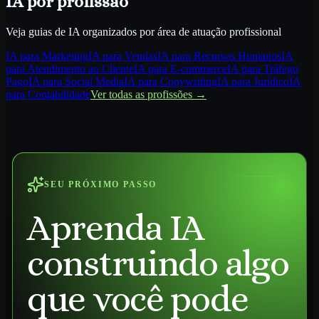
IA por profissão
Veja guias de IA organizados por área de atuação profissional
IA para
Marketing
IA para
Vendas
IA para
Recursos Humanos
IA
para
Atendimento ao Cliente
IA para
E-commerce
IA para
Tráfego
Pago
IA para
Social Media
IA para
Copywriting
IA para
Jurídico
IA
para
Contabilidade
Ver todas as profissões →
SEU PRÓXIMO PASSO
Aprenda IA
construindo algo
que você pode