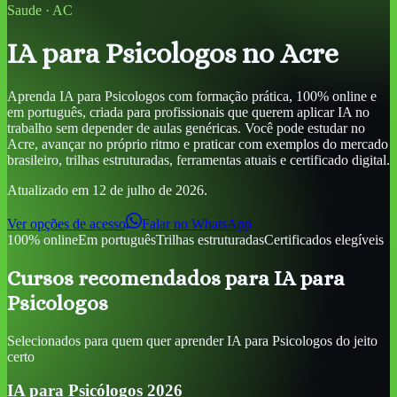
Saude
·
AC
IA para Psicologos
no Acre
Aprenda
IA para Psicologos
com formação prática, 100% online e
em português, criada para profissionais que querem aplicar IA no
trabalho sem depender de aulas genéricas. Você pode estudar
no
Acre
, avançar no próprio ritmo e praticar com exemplos do mercado
brasileiro, trilhas estruturadas, ferramentas atuais e certificado digital.
Atualizado em
12 de julho de 2026
.
Ver opções de acesso
Falar no WhatsApp
100% online
Em português
Trilhas estruturadas
Certificados elegíveis
Cursos recomendados para
IA para
Psicologos
Selecionados para quem quer aprender
IA para Psicologos
do jeito
certo
IA para Psicólogos 2026