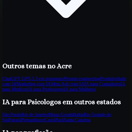
Outros temas
no Acre
ChatGPT GPT-5.5 em portugues
Prompt engineering
Produtividade
com IA
Marketing com IA
Meta Ads com IA
IA para Contadores
IA
para Medicos
IA para Professores
IA para Mulheres
IA para Psicologos
em outros estados
São Paulo
Rio de Janeiro
Minas Gerais
Bahia
Rio Grande do
Sul
Paraná
Pernambuco
Ceará
Pará
Santa Catarina