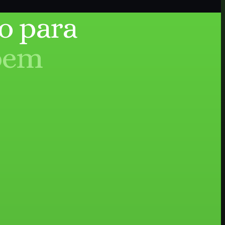
o para
bem