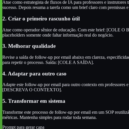
Atue como estrategista de fluxos de IA para professores e instrutores 
sucesso. Depois resuma a tarefa como um brief claro com premissas e 
2. Criar o primeiro rascunho útil
Atue como operador sênior de educação. Com este brief: [COLE O BRIEF
placeholders somente onde faltar informação real do negócio.
3. Melhorar qualidade
Revise a saída de follow-up por email abaixo em clareza, especificidad
para repetir o processo. Saída: [COLE A SAÍDA].
4. Adaptar para outro caso
Adapte este follow-up por email para outro contexto em professores 
[DESCREVA O CONTEXTO].
5. Transformar em sistema
Transforme este processo de follow-up por email em um SOP reutilizável
métricas. Mantenha simples para rodar toda semana.
Prompt para gerar capa