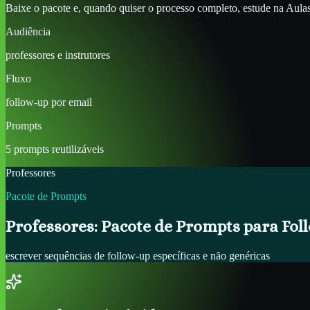
Baixe o pacote e, quando quiser o processo completo, estude na Aulas d
Audiência
professores e instrutores
Fluxo
follow-up por email
Prompts
5 prompts reutilizáveis
Professores
Pacote de Prompts
Professores: Pacote de Prompts para Fol
escrever sequências de follow-up específicas e não genéricas