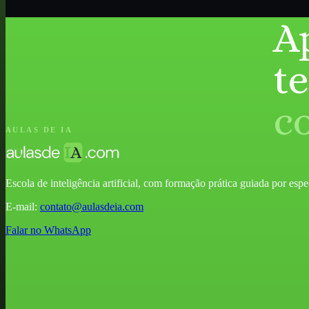
A
t
c
AULAS DE IA
Escola de inteligência artificial, com formação prática guiada por especia
E-mail:
contato@aulasdeia.com
Falar no WhatsApp