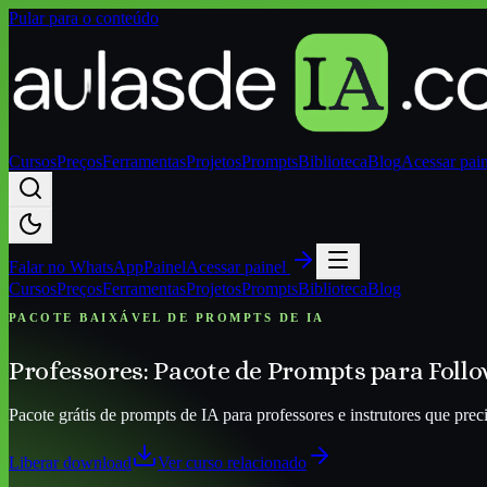
Pular para o conteúdo
Cursos
Preços
Ferramentas
Projetos
Prompts
Biblioteca
Blog
Acessar pai
Falar no
WhatsApp
Painel
Acessar painel
Cursos
Preços
Ferramentas
Projetos
Prompts
Biblioteca
Blog
PACOTE BAIXÁVEL DE PROMPTS DE IA
Professores: Pacote de Prompts para Foll
Pacote grátis de prompts de IA para professores e instrutores que prec
Liberar download
Ver curso relacionado