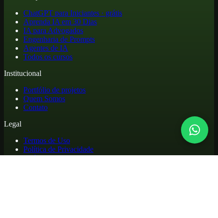
ChatGPT para Iniciantes · grátis
Aprenda IA em 30 Dias
IA para Advogados
Engenharia de Prompts
Agentes de IA
Todos os cursos
Institucional
Portfólio de projetos
Quem Somos
Contato
Legal
Termos de Uso
Política de Privacidade
Política de Cookies
Reembolso e Cancelamento
Cursos online de atualização profissional em inteligência artificial,
com materiais práticos, biblioteca de apoio e acesso para alunos.
©
2026
. Todos os direitos reservados.