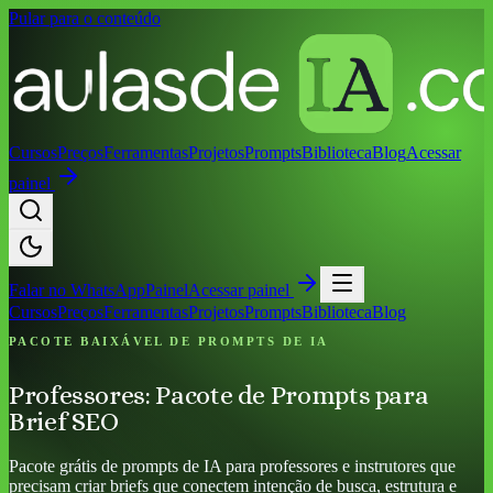
Pular para o conteúdo
Cursos
Preços
Ferramentas
Projetos
Prompts
Biblioteca
Blog
Acessar
painel
Falar no
WhatsApp
Painel
Acessar painel
Cursos
Preços
Ferramentas
Projetos
Prompts
Biblioteca
Blog
PACOTE BAIXÁVEL DE PROMPTS DE IA
Professores: Pacote de Prompts para
Brief SEO
Pacote grátis de prompts de IA para professores e instrutores que
precisam criar briefs que conectem intenção de busca, estrutura e