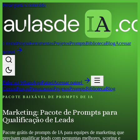
Pular para o conteúdo
Cursos
Preços
Ferramentas
Projetos
Prompts
Biblioteca
Blog
Acessar
painel
Falar no
WhatsApp
Painel
Acessar painel
Cursos
Preços
Ferramentas
Projetos
Prompts
Biblioteca
Blog
PACOTE BAIXÁVEL DE PROMPTS DE IA
Marketing: Pacote de Prompts para
Qualificação de Leads
Pacote grátis de prompts de IA para equipes de marketing que
precisam qualificar leads com perguntas melhores, scoring e