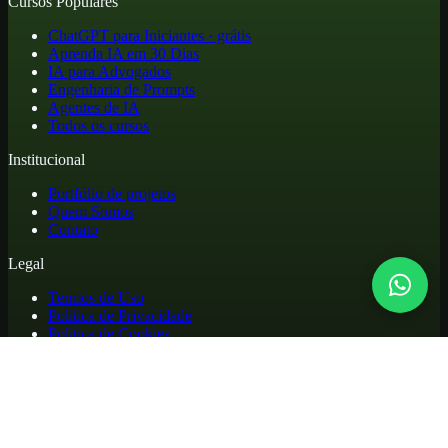
Cursos Populares
ChatGPT para Iniciantes · grátis
Aprenda IA em 30 Dias
IA para Advogados
Engenharia de Prompts
Agentes de IA
Todos os cursos
Institucional
Portfólio de projetos
Quem Somos
Contato
Legal
Termos de Uso
Política de Privacidade
Política de Cookies
Reembolso e Cancelamento
Cursos online de atualização profissional em inteligência artificial,
com materiais práticos, biblioteca de apoio e acesso para alunos.
©
2026
. Todos os direitos reservados.