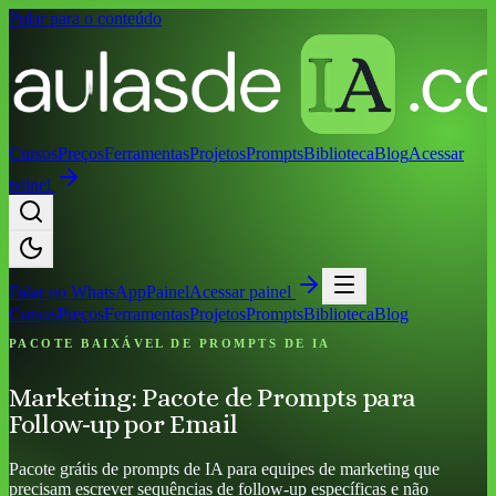
Pular para o conteúdo
Cursos
Preços
Ferramentas
Projetos
Prompts
Biblioteca
Blog
Acessar
painel
Falar no
WhatsApp
Painel
Acessar painel
Cursos
Preços
Ferramentas
Projetos
Prompts
Biblioteca
Blog
PACOTE BAIXÁVEL DE PROMPTS DE IA
Marketing: Pacote de Prompts para
Follow-up por Email
Pacote grátis de prompts de IA para equipes de marketing que
precisam escrever sequências de follow-up específicas e não