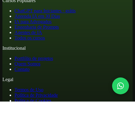
Cursos Populares
ChatGPT para Iniciantes · grátis
Aprenda IA em 30 Dias
IA para Advogados
Engenharia de Prompts
Agentes de IA
Todos os cursos
Institucional
Portfólio de projetos
Quem Somos
Contato
Legal
Termos de Uso
Política de Privacidade
Política de Cookies
Reembolso e Cancelamento
Cursos online de atualização profissional em inteligência artificial,
com materiais práticos, biblioteca de apoio e acesso para alunos.
©
2026
. Todos os direitos reservados.