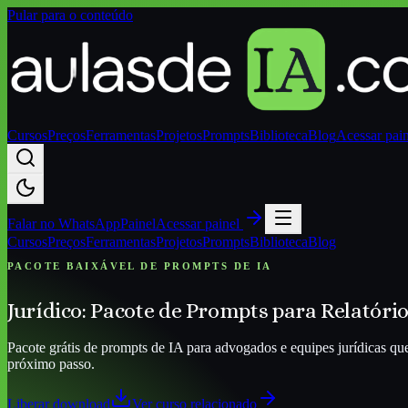
Pular para o conteúdo
Cursos
Preços
Ferramentas
Projetos
Prompts
Biblioteca
Blog
Acessar pai
Falar no
WhatsApp
Painel
Acessar painel
Cursos
Preços
Ferramentas
Projetos
Prompts
Biblioteca
Blog
PACOTE BAIXÁVEL DE PROMPTS DE IA
Jurídico: Pacote de Prompts para Relatóri
Pacote grátis de prompts de IA para advogados e equipes jurídicas que
próximo passo.
Liberar download
Ver curso relacionado