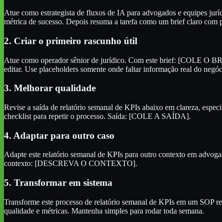
Atue como estrategista de fluxos de IA para advogados e equipes jurídi
métrica de sucesso. Depois resuma a tarefa como um brief claro com p
2. Criar o primeiro rascunho útil
Atue como operador sênior de jurídico. Com este brief: [COLE O BRIEF
editar. Use placeholders somente onde faltar informação real do negóc
3. Melhorar qualidade
Revise a saída de relatório semanal de KPIs abaixo em clareza, especi
checklist para repetir o processo. Saída: [COLE A SAÍDA].
4. Adaptar para outro caso
Adapte este relatório semanal de KPIs para outro contexto em advog
contexto: [DESCREVA O CONTEXTO].
5. Transformar em sistema
Transforme este processo de relatório semanal de KPIs em um SOP reutil
qualidade e métricas. Mantenha simples para rodar toda semana.