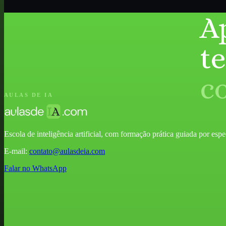
A
t
c
AULAS DE IA
Escola de inteligência artificial, com formação prática guiada por especia
E-mail:
contato@aulasdeia.com
Falar no WhatsApp