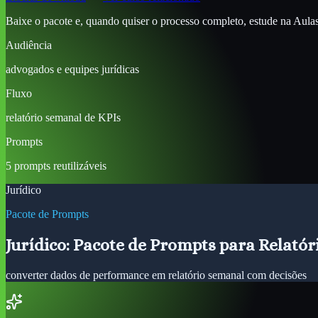
Baixe o pacote e, quando quiser o processo completo, estude na Aulas d
Audiência
advogados e equipes jurídicas
Fluxo
relatório semanal de KPIs
Prompts
5 prompts reutilizáveis
Jurídico
Pacote de Prompts
Jurídico: Pacote de Prompts para Relató
converter dados de performance em relatório semanal com decisões