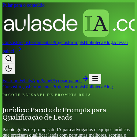
Pular para o conteúdo
Cursos
Preços
Ferramentas
Projetos
Prompts
Biblioteca
Blog
Acessar
painel
Falar no
WhatsApp
Painel
Acessar painel
Cursos
Preços
Ferramentas
Projetos
Prompts
Biblioteca
Blog
PACOTE BAIXÁVEL DE PROMPTS DE IA
Jurídico: Pacote de Prompts para
Qualificação de Leads
Pacote grátis de prompts de IA para advogados e equipes jurídicas
que precisam qualificar leads com perguntas melhores, scoring e