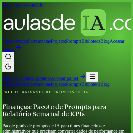
Pular para o conteúdo
Cursos
Preços
Ferramentas
Projetos
Prompts
Biblioteca
Blog
Acessar
painel
Falar no
WhatsApp
Painel
Acessar painel
Cursos
Preços
Ferramentas
Projetos
Prompts
Biblioteca
Blog
PACOTE BAIXÁVEL DE PROMPTS DE IA
Finanças: Pacote de Prompts para
Relatório Semanal de KPIs
Pacote grátis de prompts de IA para times financeiros e
administrativos que precisam converter dados de performance em