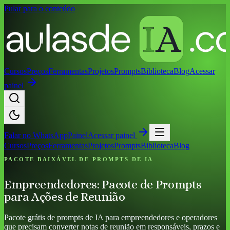
Pular para o conteúdo
Cursos
Preços
Ferramentas
Projetos
Prompts
Biblioteca
Blog
Acessar
painel
Falar no
WhatsApp
Painel
Acessar painel
Cursos
Preços
Ferramentas
Projetos
Prompts
Biblioteca
Blog
PACOTE BAIXÁVEL DE PROMPTS DE IA
Empreendedores: Pacote de Prompts
para Ações de Reunião
Pacote grátis de prompts de IA para empreendedores e operadores
que precisam converter notas de reunião em responsáveis, prazos e