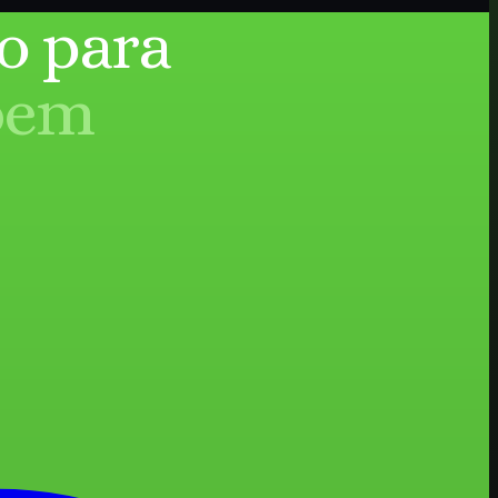
o para
bem