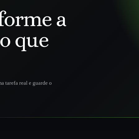
forme a
go que
a tarefa real e guarde o