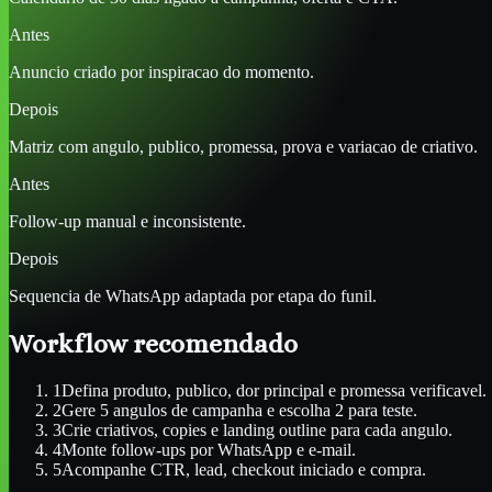
Antes
Anuncio criado por inspiracao do momento.
Depois
Matriz com angulo, publico, promessa, prova e variacao de criativo.
Antes
Follow-up manual e inconsistente.
Depois
Sequencia de WhatsApp adaptada por etapa do funil.
Workflow recomendado
1
Defina produto, publico, dor principal e promessa verificavel.
2
Gere 5 angulos de campanha e escolha 2 para teste.
3
Crie criativos, copies e landing outline para cada angulo.
4
Monte follow-ups por WhatsApp e e-mail.
5
Acompanhe CTR, lead, checkout iniciado e compra.