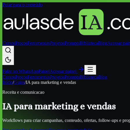
Pular para o conteúdo
Cursos
Preços
Ferramentas
Projetos
Prompts
Biblioteca
Blog
Acessar pai
Falar no
WhatsApp
Painel
Acessar painel
Cursos
Preços
Ferramentas
Projetos
Prompts
Biblioteca
Blog
Início
/
Guias
/
IA para marketing e vendas
Receita e comunicacao
IA para marketing e vendas
Workflows para criar campanhas, conteudo, ofertas, follow-ups e pro