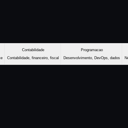
Contabilidade
Programacao
ce
Contabilidade, financeiro, fiscal
Desenvolvimento, DevOps, dados
Ne