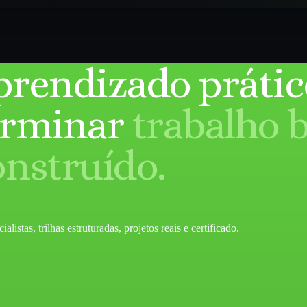
prendizado prátic
erminar
trabalho 
onstruído.
listas, trilhas estruturadas, projetos reais e certificado.