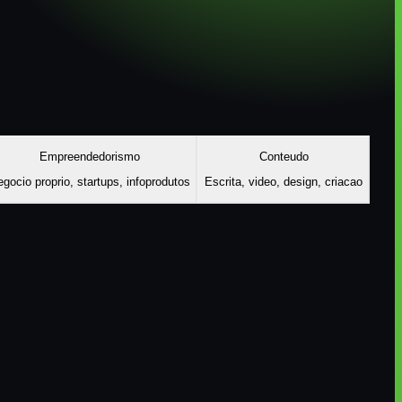
Empreendedorismo
Conteudo
gocio proprio, startups, infoprodutos
Escrita, video, design, criacao