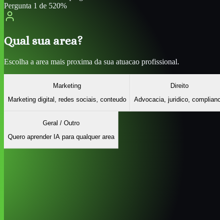
Pergunta
1
de
5
20
%
Qual sua area?
Escolha a area mais proxima da sua atuacao profissional.
Marketing
Direito
Marketing digital, redes sociais, conteudo
Advocacia, juridico, complian
Geral / Outro
Quero aprender IA para qualquer area