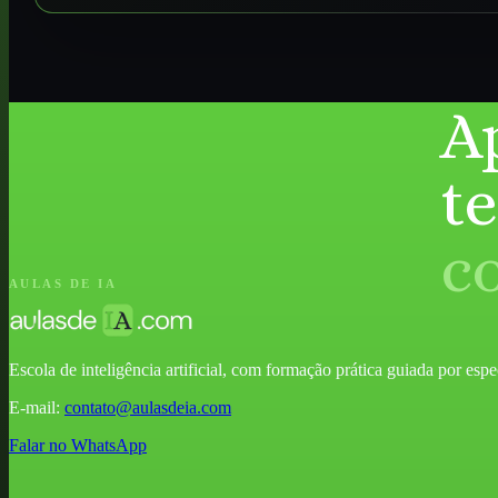
A
t
c
AULAS DE IA
Escola de inteligência artificial, com formação prática guiada por especia
E-mail:
contato@aulasdeia.com
Falar no WhatsApp