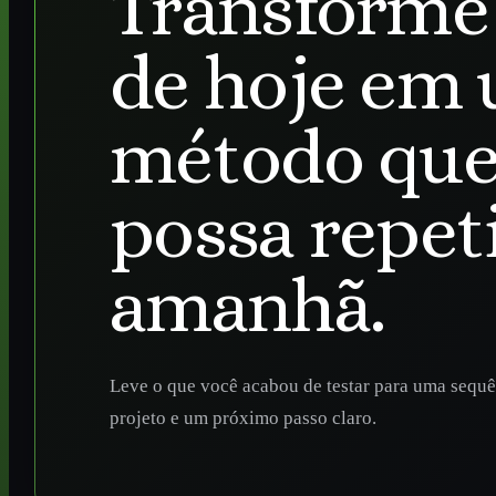
Transforme 
de hoje em
método que
possa repet
amanhã.
Leve o que você acabou de testar para uma sequê
projeto e um próximo passo claro.