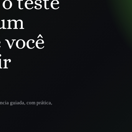
o teste
 um
 você
ir
ncia guiada, com prática,