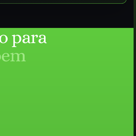
o para
bem