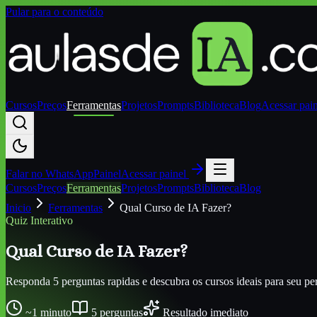
Pular para o conteúdo
Cursos
Preços
Ferramentas
Projetos
Prompts
Biblioteca
Blog
Acessar pai
Falar no
WhatsApp
Painel
Acessar painel
Cursos
Preços
Ferramentas
Projetos
Prompts
Biblioteca
Blog
Inicio
Ferramentas
Qual Curso de IA Fazer?
Quiz Interativo
Qual Curso de IA Fazer?
Responda 5 perguntas rapidas e descubra os cursos ideais para seu perf
~1 minuto
5 perguntas
Resultado imediato