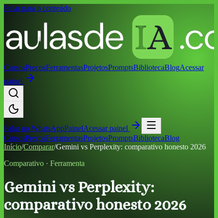
Pular para o conteúdo
Cursos
Preços
Ferramentas
Projetos
Prompts
Biblioteca
Blog
Acessar
painel
Falar no
WhatsApp
Painel
Acessar painel
Cursos
Preços
Ferramentas
Projetos
Prompts
Biblioteca
Blog
Início
/
Comparar
/
Gemini vs Perplexity: comparativo honesto 2026
Comparativo ·
Ferramenta
Gemini vs Perplexity:
comparativo honesto 2026