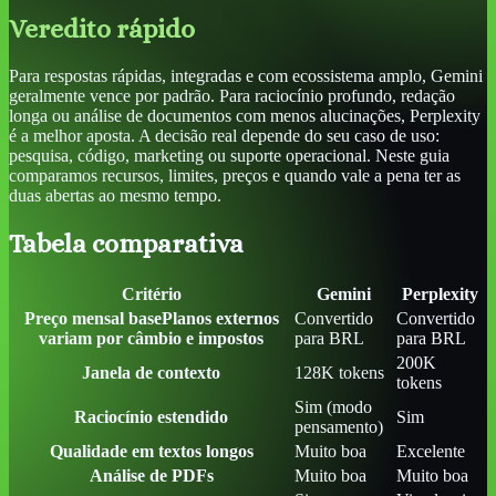
Veredito rápido
Para respostas rápidas, integradas e com ecossistema amplo, Gemini
geralmente vence por padrão. Para raciocínio profundo, redação
longa ou análise de documentos com menos alucinações, Perplexity
é a melhor aposta. A decisão real depende do seu caso de uso:
pesquisa, código, marketing ou suporte operacional. Neste guia
comparamos recursos, limites, preços e quando vale a pena ter as
duas abertas ao mesmo tempo.
Tabela comparativa
Critério
Gemini
Perplexity
Preço mensal base
Planos externos
Convertido
Convertido
variam por câmbio e impostos
para BRL
para BRL
200K
Janela de contexto
128K tokens
tokens
Sim (modo
Raciocínio estendido
Sim
pensamento)
Qualidade em textos longos
Muito boa
Excelente
Análise de PDFs
Muito boa
Muito boa