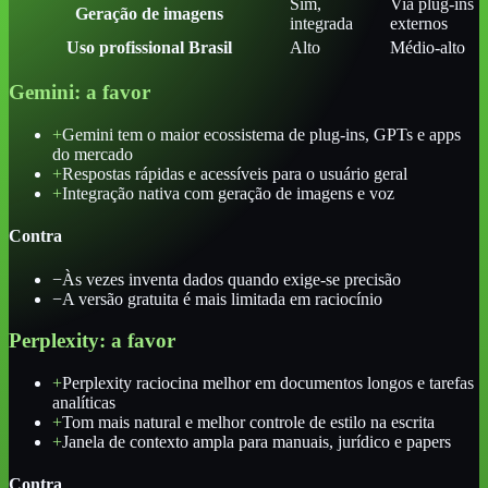
Sim,
Via plug-ins
Geração de imagens
integrada
externos
Uso profissional Brasil
Alto
Médio-alto
Gemini
: a favor
+
Gemini tem o maior ecossistema de plug-ins, GPTs e apps
do mercado
+
Respostas rápidas e acessíveis para o usuário geral
+
Integração nativa com geração de imagens e voz
Contra
−
Às vezes inventa dados quando exige-se precisão
−
A versão gratuita é mais limitada em raciocínio
Perplexity
: a favor
+
Perplexity raciocina melhor em documentos longos e tarefas
analíticas
+
Tom mais natural e melhor controle de estilo na escrita
+
Janela de contexto ampla para manuais, jurídico e papers
Contra