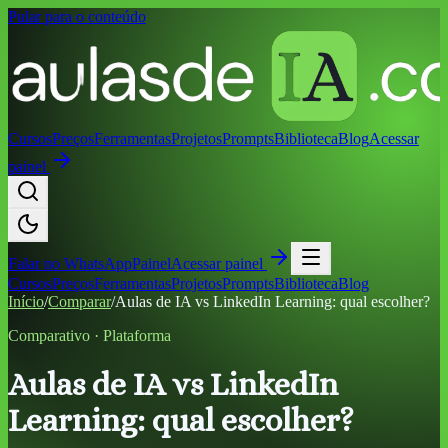
Pular para o conteúdo
Cursos
Preços
Ferramentas
Projetos
Prompts
Biblioteca
Blog
Acessar
painel
Falar no
WhatsApp
Painel
Acessar painel
Cursos
Preços
Ferramentas
Projetos
Prompts
Biblioteca
Blog
Início
/
Comparar
/
Aulas de IA vs LinkedIn Learning: qual escolher?
Comparativo ·
Plataforma
Aulas de IA vs LinkedIn
Learning: qual escolher?