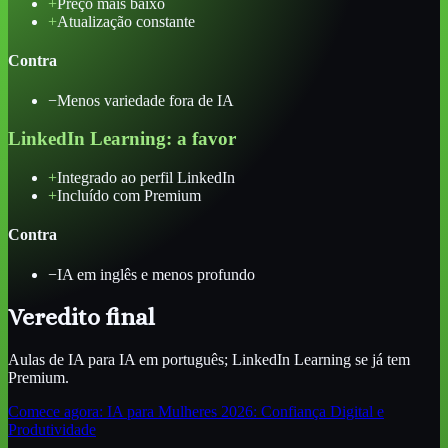
+
Preço mais baixo
+
Atualização constante
Contra
−
Menos variedade fora de IA
LinkedIn Learning
: a favor
+
Integrado ao perfil LinkedIn
+
Incluído com Premium
Contra
−
IA em inglês e menos profundo
Veredito final
Aulas de IA para IA em português; LinkedIn Learning se já tem
Premium.
Comece agora:
IA para Mulheres 2026: Confiança Digital e
Produtividade