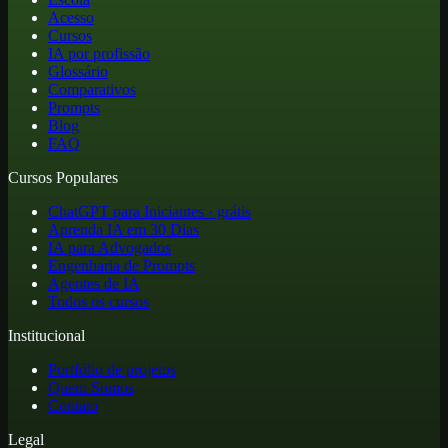
Acesso
Cursos
IA por profissão
Glossário
Comparativos
Prompts
Blog
FAQ
Cursos Populares
ChatGPT para Iniciantes · grátis
Aprenda IA em 30 Dias
IA para Advogados
Engenharia de Prompts
Agentes de IA
Todos os cursos
Institucional
Portfólio de projetos
Quem Somos
Contato
Legal