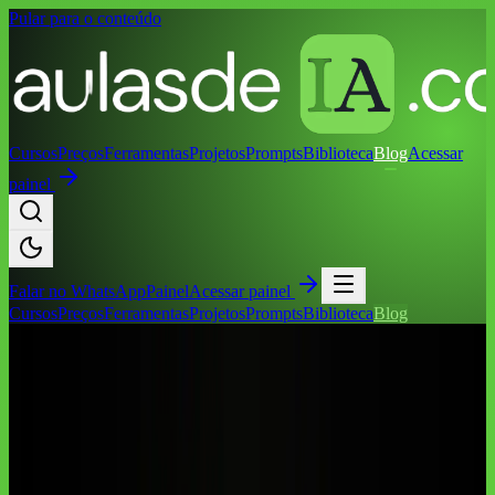
Pular para o conteúdo
Cursos
Preços
Ferramentas
Projetos
Prompts
Biblioteca
Blog
Acessar
painel
Falar no
WhatsApp
Painel
Acessar painel
Cursos
Preços
Ferramentas
Projetos
Prompts
Biblioteca
Blog
Início
/
Blog
/
Negócios
/
Melhor assinatura de IA em português para
aprender mais rápido: como avaliar em 2026
Negócios
Melhor assinatura de IA em português
para aprender mais rápido: como
avaliar em 2026