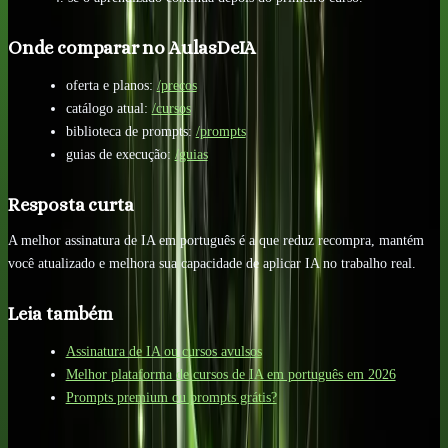
Onde comparar no AulasDeIA
oferta e planos:
/precos
catálogo atual:
/cursos
biblioteca de prompts:
/prompts
guias de execução:
/guias
Resposta curta
A melhor assinatura de IA em português é a que reduz recompra, mantém
você atualizado e melhora sua capacidade de aplicar IA no trabalho real.
Leia também
Assinatura de IA ou cursos avulsos
Melhor plataforma de cursos de IA em português em 2026
Prompts premium ou prompts grátis?