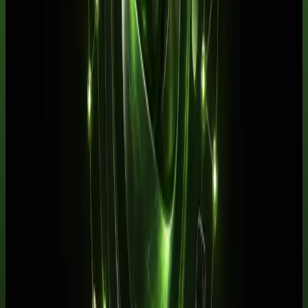
Próximo passo
Transforme este tema em um fluxo
pronto para usar.
Baixe gratuitamente um pacote de prompts relacionado ao artigo e
adapte os modelos ao seu trabalho. Quando quiser aprofundar,
avance para a formação completa.
Baixar pacote de prompts
Conhecer a escola
Perguntas frequentes
Perguntas que esse tema costuma
gerar
Para quem Melhor assinatura de IA em português para aprender
mais rápido faz mais sentido em 2026?
+
Qual é o primeiro passo para aplicar Melhor assinatura de IA em
português para aprender mais rápido com resultado?
+
Próximo passo