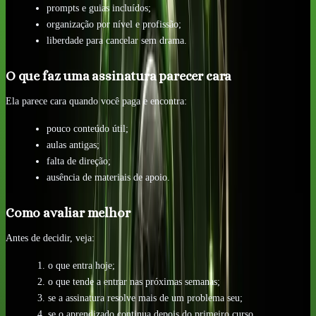
prompts e guias incluídos;
organização por nível e profissão;
liberdade para cancelar sem drama.
O que faz uma assinatura parecer cara
Ela parece cara quando você paga e encontra:
pouco conteúdo útil;
aulas antigas;
falta de direção;
ausência de materiais de apoio.
Como avaliar melhor
Antes de decidir, veja:
o que entra hoje;
o que tende a entrar nas próximas semanas;
se a assinatura resolve mais de um problema seu;
se o aprendizado continua depois do primeiro curso.