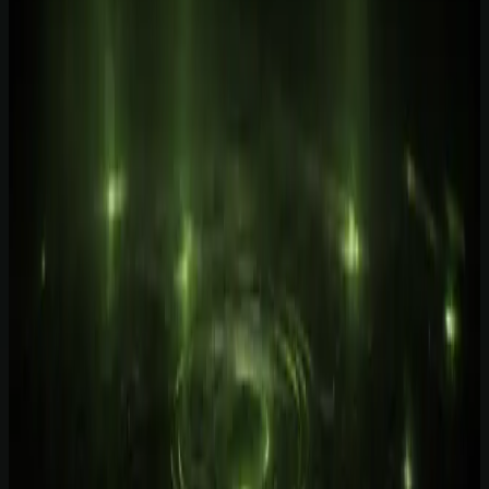
Curso de IA para empreendedores em português: o que vale a pena
em 2026
1 min de leitura
Explore mais
Cursos relacionados
Continue aprendendo com nossos cursos práticos sobre o tema.
Iniciante
1
h
IA para Pequenos Negócios: Atendimento, Vendas e
Automação
Aprenda a aplicar IA em atendimento, vendas, conteúdo, operação e
automações simples para pequenos negócios brasileiros, com
segurança e revisão humana.
Ver curso
→
Iniciante
1
h