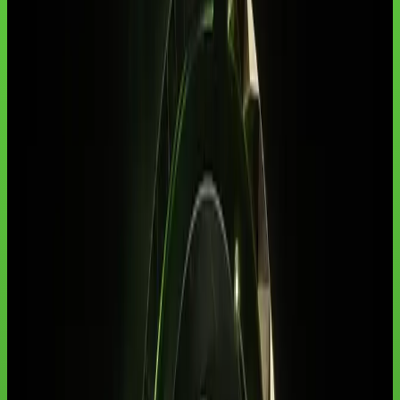
Resumo
Descubra como avaliar a melhor assinatura de IA em português em
2026 para aprender mais rápido sem desperdiçar dinheiro.
Melhor assinatura de IA em português para aprender mais rápido:
como avaliar em 2026
Melhor assinatura de IA em português para
aprender mais rápido no Brasil
Melhor assinatura de IA em
português para aprender mais rápido em 2026
Negócios com IA
Pontos-chave