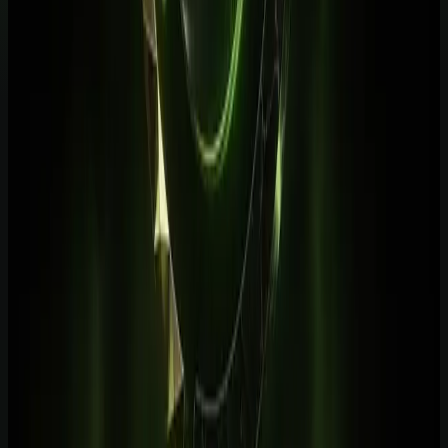
Veja conteúdos relacionados a este assunto.
Cursos práticos para aplicar IA
Saia da teoria e avance para execução guiada.
Biblioteca de prompts
Use modelos prontos para acelerar entregas reais.
Guias por profissão
Descubra casos de uso de IA para sua área.
Recursos relacionados
Ver planos do AulasDeIA
pricing
Acesso total aos cursos, prompts e trilhas práticas.
Explorar catálogo de cursos
course