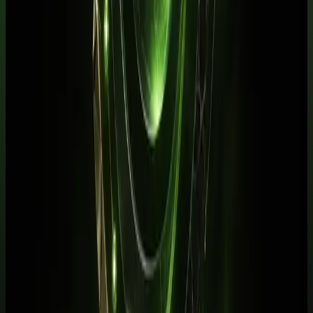
Transforme este tema em um fluxo
pronto para usar.
Baixe gratuitamente um pacote de prompts relacionado ao artigo e
adapte os modelos ao seu trabalho. Quando quiser aprofundar,
avance para a formação completa.
Baixar pacote de prompts
Conhecer a escola
Receber conteúdo premium
Receba novos guias e playbooks no seu e-mail.
E-mail
WhatsApp
Receber conteúdos
Quero receber este material, conteúdos e ofertas úteis por e-mail.
Posso cancelar quando quiser.
Receba o playbook prático por e-mail. WhatsApp é opcional.
Explore o tema
Mais artigos de Negócios