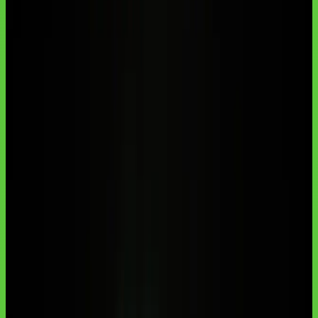
Descubra como avaliar a melhor assinatura de IA em português em
2026 para aprender mais rápido sem desperdiçar dinheiro. O que faz
uma assinatura valer a pena O que faz uma assinatura parecer cara
Como avaliar melhor
Autoria institucional:
Equipe Aulas de IA / CodeAustral LLC
Publicado em
11 de mar. de 2026
· Atualizado em
29 de jun. de
2026
·
1 min de leitura
Responsabilidade pela formação
·
Reportar uma correção
Compartilhar