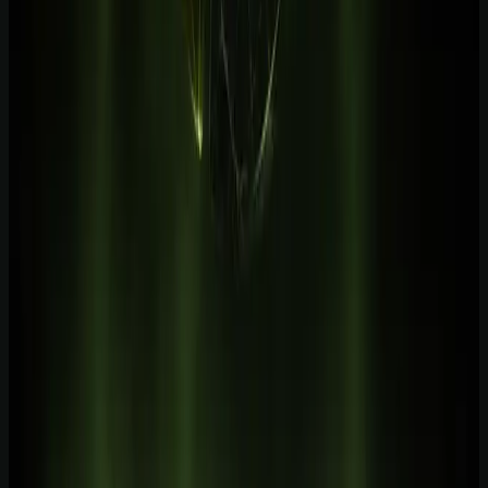
Escolha a trilha com aplicação mais próxima da sua rotina.
Leia também
Negócios
Quanto custa aprender IA em 2026 — e como ter acesso a mais sem
pagar caro
3 min de leitura
Negócios
Melhor plataforma de cursos de IA em português em 2026: o que
comparar antes de assinar
1 min de leitura
Negócios
Melhor curso de IA em português: como escolher sem jogar dinheiro
fora
2 min de leitura
Negócios