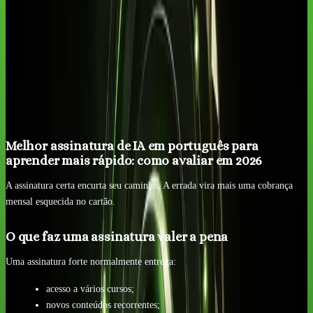
Os pontos que mais importam
O que faz uma assinatura valer a pena
O que faz uma assinatura parecer cara
Como avaliar melhor
Melhor assinatura de IA em português para
aprender mais rápido: como avaliar em 2026
A assinatura certa encurta seu caminho. A errada vira mais uma cobrança
mensal esquecida no cartão.
O que faz uma assinatura valer a pena
Uma assinatura forte normalmente entrega:
acesso a vários cursos;
novos conteúdos recorrentes;