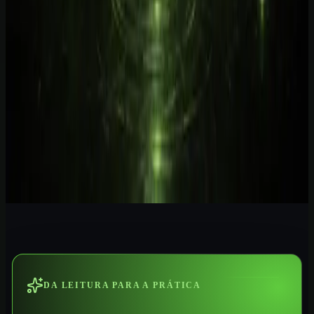
ChatGPT GPT-5.5 Profissional 2026
Domine o GPT-5.5 com fluxos profissionais, prompts modernos,
automações e aplicações práticas para trabalhar melhor com IA.
Ver curso
→
Iniciante
1
h
IA para Contadores 2026: Guia Prática
Automatize tarefas contábeis, conciliações, análises e relatórios com
IA aplicada ao trabalho profissional no Brasil.
Ver curso
→
DA LEITURA PARA A PRÁTICA