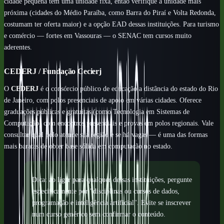
cidade pequena tem uma unidade fixa, então verifique a unidade mais
próxima (cidades do Médio Paraíba, como Barra do Piraí e Volta Redonda,
costumam ter oferta maior) e a opção EAD dessas instituições. Para turismo
e comércio — fortes em Vassouras — o SENAC tem cursos muito
aderentes.
CEDERJ / Fundação Cecierj
O
CEDERJ
é o consórcio público de educação a distância do estado do Rio
de Janeiro, com polos presenciais de apoio em várias cidades. Oferece
graduações públicas e gratuitas (como Tecnologia em Sistemas de
Computação) com encontros presenciais e provas em polos regionais. Vale
consultar qual polo atende sua região e se há vagas — é uma das formas
mais baratas de obter base sólida em computação no estado.
Dica: ao ligar para qualquer dessas instituições, pergunte
especificamente por "disciplinas ou cursos de dados,
programação e inteligência artificial". Evite se inscrever
num curso genérico sem confirmar o conteúdo.