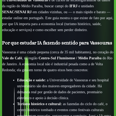
da região do Médio Paraíba, buscar campi do
IFRJ
e unidades
SENAC/SENAI RJ
em cidades vizinhas, ou — o mais rápido e barato —
estudar online em português. Este guia mostra o que existe de fato por aqui,
por que IA importa para a economia local (turismo histórico, saúde,
educação e serviços) e como escolher sem perder dinheiro.
Por que estudar IA fazendo sentido para Vassouras
Vassouras é uma cidade pequena (cerca de 35 mil habitantes), no coração do
Vale do Café
, na região
Centro-Sul Fluminense / Médio Paraíba
do Rio
de Janeiro. A economia local não é industrial pesada como a de Volta
Redonda; ela gira em torno de quatro eixos bem concretos:
Educação e saúde:
a Universidade de Vassouras e seu hospital
universitário são dos maiores empregadores da cidade. Há
demanda real por gestão de dados de pacientes, prontuário
eletrônico e apoio à decisão clínica.
Turismo histórico e cultural:
as fazendas do ciclo do café, o
centro histórico tombado e eventos como festivais culturais
movimentam pousadas, restaurantes e comércio. Aqui a IA entra