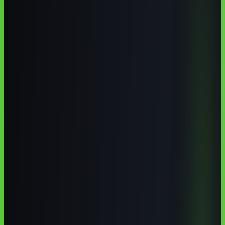
Vassouras ainda não tem um curso presencial exclusivo de
inteligência artificial, mas há caminhos reais: aproveitar a
Universidade de Vassouras e cursos de tecnologia da região, buscar
campi do IFRJ e unidades SENAC/SENAI RJ próximos, ou estudar
IA aplicada online em português. Para turismo histórico, saúde,
educação e comércio locais, aprender a usar ferramentas de IA traz
retorno rápido sem precisar programar.
Autoria institucional:
Equipe Aulas de IA / CodeAustral LLC
Publicado em
29 de jun. de 2026
· Atualizado em
29 de jun. de
2026
·
7 min de leitura
Responsabilidade pela formação
·
Reportar uma correção
Compartilhar