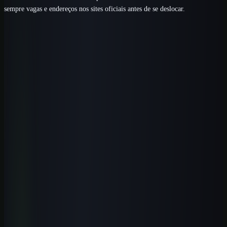
sempre vagas e endereços nos sites oficiais antes de se deslocar.
Próximo passo
Aplique IA com critérios para a área da
saúde.
Comece pela primeira aula completa e conheça a rota prática antes
de escolher uma modalidade de acesso.
Ver curso de IA para saúde
Comparar modalidades
Perguntas frequentes
Perguntas que esse tema costuma
gerar
Existe algum curso presencial só de Inteligência Artificial em
Vassouras?
+
Preciso saber programar para trabalhar com IA em Vassouras?
+
Tenho uma pousada ou negócio no Vale do Café. Como a IA me