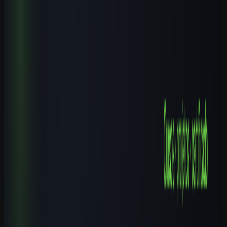
Cursos de IA por Cidade
Cursos de IA em Santo André (SP): Guia Completo 2026
9 min de leitura
Cursos de IA por Cidade
Cursos de IA em Ibirité (MG): Guia Completo 2026
8 min de leitura
Cursos de IA por Cidade
Cursos de IA em Campinas (SP): Guia Completo 2026
9 min de leitura
Explore mais
Cursos relacionados
Continue aprendendo com nossos cursos práticos sobre o tema.