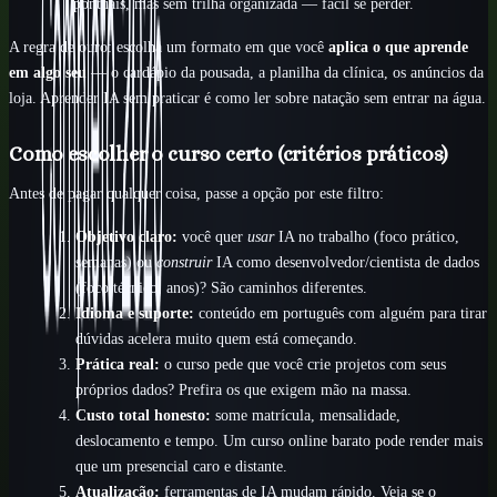
pontuais, mas sem trilha organizada — fácil se perder.
A regra de ouro: escolha um formato em que você
aplica o que aprende
em algo seu
— o cardápio da pousada, a planilha da clínica, os anúncios da
loja. Aprender IA sem praticar é como ler sobre natação sem entrar na água.
Como escolher o curso certo (critérios práticos)
Antes de pagar qualquer coisa, passe a opção por este filtro:
Objetivo claro:
você quer
usar
IA no trabalho (foco prático,
semanas) ou
construir
IA como desenvolvedor/cientista de dados
(foco técnico, anos)? São caminhos diferentes.
Idioma e suporte:
conteúdo em português com alguém para tirar
dúvidas acelera muito quem está começando.
Prática real:
o curso pede que você crie projetos com seus
próprios dados? Prefira os que exigem mão na massa.
Custo total honesto:
some matrícula, mensalidade,
deslocamento e tempo. Um curso online barato pode render mais
que um presencial caro e distante.
Atualização:
ferramentas de IA mudam rápido. Veja se o