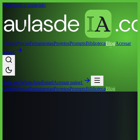
Pular para o conteúdo
Cursos
Preços
Ferramentas
Projetos
Prompts
Biblioteca
Blog
Acessar
painel
Falar no
WhatsApp
Painel
Acessar painel
Cursos
Preços
Ferramentas
Projetos
Prompts
Biblioteca
Blog
Início
/
Blog
/
Cursos de IA por Cidade
/
Cursos de IA em Vassouras
(RJ): Guia Completo 2026
Cursos de IA por Cidade
Cursos de IA em Vassouras (RJ): Guia
Completo 2026