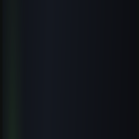
ajuda na prática?
+
Onde encontro cursos públicos e gratuitos de tecnologia perto de
Vassouras?
+
Próximo passo
Aplique IA com critérios para a área da
saúde.
Comece pela primeira aula completa e conheça a rota prática antes
de escolher uma modalidade de acesso.
Ver curso de IA para saúde
Comparar modalidades
Receber conteúdo premium
Receba novos guias e playbooks no seu e-mail.
E-mail
WhatsApp
Receber conteúdos
Quero receber este material, conteúdos e ofertas úteis por e-mail.
Posso cancelar quando quiser.