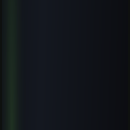
Receba o playbook prático por e-mail. WhatsApp é opcional.
Explore o tema
Mais artigos de Cursos de IA por Cidade
Veja conteúdos relacionados a este assunto.
Cursos práticos para aplicar IA
Saia da teoria e avance para execução guiada.
Biblioteca de prompts
Use modelos prontos para acelerar entregas reais.
Guias por profissão
Descubra casos de uso de IA para sua área.
Leia também
Cursos de IA por Cidade
Cursos de IA em Gravataí (RS): Guia Completo 2026
8 min de leitura