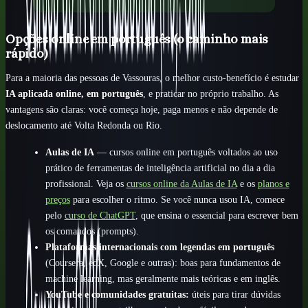
Opções online em português (o caminho mais
rápido)
Para a maioria das pessoas de Vassouras, o melhor custo-benefício é estudar
IA aplicada online, em português
, e praticar no próprio trabalho. As
vantagens são claras: você começa hoje, paga menos e não depende de
deslocamento até Volta Redonda ou Rio.
Aulas de IA
— cursos online em português voltados ao uso
prático de ferramentas de inteligência artificial no dia a dia
profissional. Veja os
cursos online da Aulas de IA
e os
planos e
preços
para escolher o ritmo. Se você nunca usou IA, comece
pelo
curso de ChatGPT
, que ensina o essencial para escrever bem
os comandos (prompts).
Plataformas internacionais com legendas em português
(Coursera, edX, Google e outras): boas para fundamentos de
machine learning, mas geralmente mais teóricas e em inglês.
YouTube e comunidades gratuitas:
úteis para tirar dúvidas