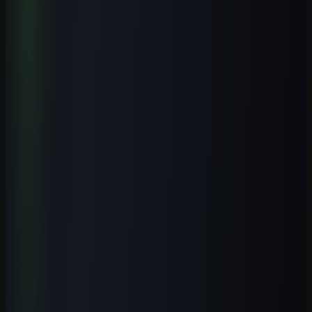
Iniciante
1
h
IA para Pequenos Negócios: Atendimento, Vendas e
Automação
Aprenda a aplicar IA em atendimento, vendas, conteúdo, operação e
automações simples para pequenos negócios brasileiros, com
segurança e revisão humana.
Ver curso
→
Iniciante
1
h
ChatGPT GPT-5.5 Profissional 2026
Domine o GPT-5.5 com fluxos profissionais, prompts modernos,
automações e aplicações práticas para trabalhar melhor com IA.
Ver curso
→
Iniciante
1
h
IA para Contadores 2026: Guia Prática