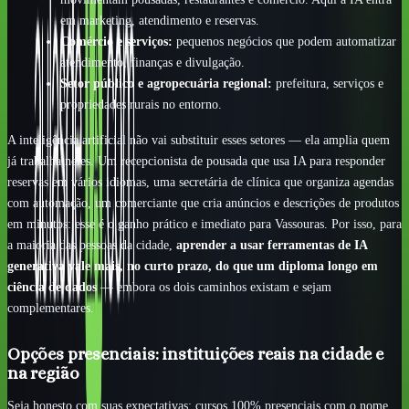
em marketing, atendimento e reservas.
Comércio e serviços:
pequenos negócios que podem automatizar
atendimento, finanças e divulgação.
Setor público e agropecuária regional:
prefeitura, serviços e
propriedades rurais no entorno.
A inteligência artificial não vai substituir esses setores — ela amplia quem
já trabalha neles. Um recepcionista de pousada que usa IA para responder
reservas em vários idiomas, uma secretária de clínica que organiza agendas
com automação, um comerciante que cria anúncios e descrições de produtos
em minutos: esse é o ganho prático e imediato para Vassouras. Por isso, para
a maioria das pessoas da cidade,
aprender a usar ferramentas de IA
generativa vale mais, no curto prazo, do que um diploma longo em
ciência de dados
— embora os dois caminhos existam e sejam
complementares.
Opções presenciais: instituições reais na cidade e
na região
Seja honesto com suas expectativas: cursos 100% presenciais com o nome