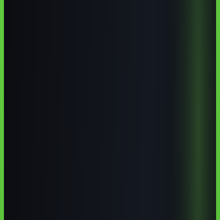
cursos de IA em Vassouras
curso de inteligência artificial
Vassouras
cursos de tecnologia Médio Paraíba RJ
IA para negócios
Vale do Café
Pontos-chave
Os pontos que mais importam