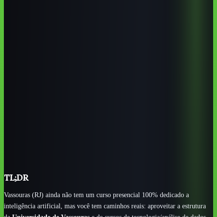
Vassouras não tem curso presencial exclusivo de IA; o
caminho real combina formação em dados/tecnologia regional
com estudo aplicado de IA.
A Universidade de Vassouras é o principal polo de ensino
superior da cidade, forte em saúde e com áreas de tecnologia e
gestão.
IFRJ (campi de Engenheiro Paulo de Frontin, Paracambi e
Pinheiral) e CEDERJ são as opções públicas e gratuitas mais
acessíveis na região.
Para turismo histórico, saúde e comércio — setores fortes
de Vassouras — usar IA generativa traz retorno rápido sem
precisar programar.
Cursos online em português são o caminho mais rápido e
barato para começar; o segredo é aplicar o aprendizado no
próprio trabalho.
TL;DR
Vassouras (RJ) ainda não tem um curso presencial 100% dedicado a
inteligência artificial, mas você tem caminhos reais: aproveitar a estrutura
da
Universidade de Vassouras
e de cursos de tecnologia/análise de dados