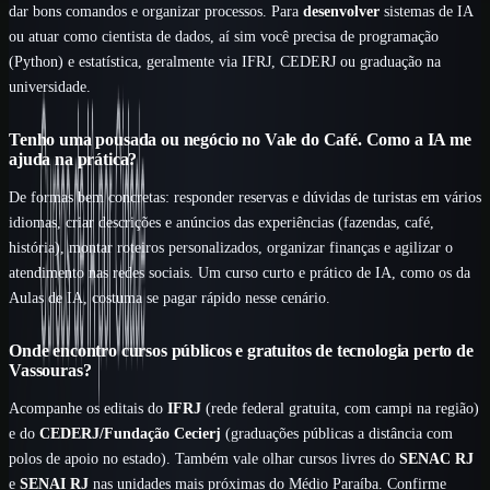
dar bons comandos e organizar processos. Para
desenvolver
sistemas de IA
ou atuar como cientista de dados, aí sim você precisa de programação
(Python) e estatística, geralmente via IFRJ, CEDERJ ou graduação na
universidade.
Tenho uma pousada ou negócio no Vale do Café. Como a IA me
ajuda na prática?
De formas bem concretas: responder reservas e dúvidas de turistas em vários
idiomas, criar descrições e anúncios das experiências (fazendas, café,
história), montar roteiros personalizados, organizar finanças e agilizar o
atendimento nas redes sociais. Um curso curto e prático de IA, como os da
Aulas de IA, costuma se pagar rápido nesse cenário.
Onde encontro cursos públicos e gratuitos de tecnologia perto de
Vassouras?
Acompanhe os editais do
IFRJ
(rede federal gratuita, com campi na região)
e do
CEDERJ/Fundação Cecierj
(graduações públicas a distância com
polos de apoio no estado). Também vale olhar cursos livres do
SENAC RJ
e
SENAI RJ
nas unidades mais próximas do Médio Paraíba. Confirme