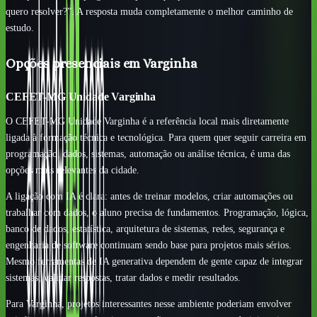
quero resolver?”. A resposta muda completamente o melhor caminho de
estudo.
Opções presenciais em Varginha
CEFET-MG Unidade Varginha
O CEFET-MG Unidade Varginha é a referência local mais diretamente
ligada à formação técnica e tecnológica. Para quem quer seguir carreira em
programação, dados, sistemas, automação ou análise técnica, é uma das
opções mais relevantes da cidade.
A ligação com IA é clara: antes de treinar modelos, criar automações ou
trabalhar com dados, o aluno precisa de fundamentos. Programação, lógica,
banco de dados, estatística, arquitetura de sistemas, redes, segurança e
engenharia de software continuam sendo base para projetos mais sérios.
Mesmo ferramentas de IA generativa dependem de gente capaz de integrar
sistemas, validar respostas, tratar dados e medir resultados.
Para Varginha, projetos interessantes nesse ambiente poderiam envolver