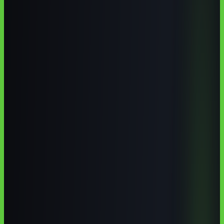
Varginha tem base real para estudar IA quando se conecta CEFET-
MG, UNIFAL-MG, Grupo Unis e a economia local de café,
logística, indústria e serviços. Para 2026, a melhor rota é combinar
formação presencial em tecnologia, dados ou gestão com cursos
online práticos em português.
Autoria institucional:
Equipe Aulas de IA / CodeAustral LLC
Publicado em
29 de jun. de 2026
· Atualizado em
29 de jun. de
2026
·
10 min de leitura
Responsabilidade pela formação
·
Reportar uma correção
Compartilhar