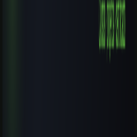
9 min de leitura
Cursos de IA por Cidade
Cursos de IA em Campinas (SP): Guia Completo 2026
9 min de leitura
Cursos de IA por Cidade
Cursos de IA em Nova Iguaçu (RJ): Guia Completo 2026
8 min de leitura
Explore mais
Cursos relacionados
Continue aprendendo com nossos cursos práticos sobre o tema.
Iniciante
1
h
IA para Pequenos Negócios: Atendimento, Vendas e
Automação