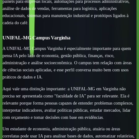
painéis para empresas locais, automações para processos administrativos,
análise de dados de vendas, ferramentas para logística, aplicações
educacionais, sistemas para manutenção industrial e protótipos ligados à
cadeia do café.
UNIFAL-MG Campus Varginha
A UNIFAL-MG Campus Varginha é especialmente importante para quem
pensa IA pelo lado de economia, gestão pública, finanças, risco,
administração e análise socioeconômica. O campus tem relação com áreas
de ciências sociais aplicadas, e esse perfil conversa muito bem com usos
práticos de dados e IA.
Aqui vale uma distinção importante: a UNIFAL-MG em Varginha não
precisa ser apresentada como “faculdade de IA” para ser relevante. Ela é
relevante porque forma pessoas capazes de entender problemas complexos,
interpretar indicadores, avaliar políticas públicas, estudar mercados, lidar
com orçamento e tomar decisões com base em evidências.
Um estudante de economia, administração pública, atuária ou áreas
correlatas pode usar IA para analisar bases de dados, automatizar relatórios,