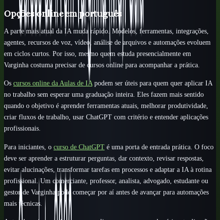
Opções online em português
A parte mais atual da IA muda rápido. Modelos, ferramentas, integrações,
agentes, recursos de voz, vídeo, análise de arquivos e automações evoluem
em ciclos curtos. Por isso, mesmo quem estuda presencialmente em
Varginha costuma precisar de cursos online para acompanhar a prática.
Os
cursos online da Aulas de IA
podem ser úteis para quem quer aplicar IA
no trabalho sem esperar uma graduação inteira. Eles fazem mais sentido
quando o objetivo é aprender ferramentas atuais, melhorar produtividade,
criar fluxos de trabalho, usar ChatGPT com critério e entender aplicações
profissionais.
Para iniciantes, o
curso de ChatGPT
é uma porta de entrada prática. O foco
deve ser aprender a estruturar perguntas, dar contexto, revisar respostas,
evitar alucinações, transformar tarefas em processos e adaptar a IA à rotina
profissional. Um comerciante, professor, analista, advogado, estudante ou
gestor de Varginha pode começar por aí antes de avançar para automações
mais técnicas.