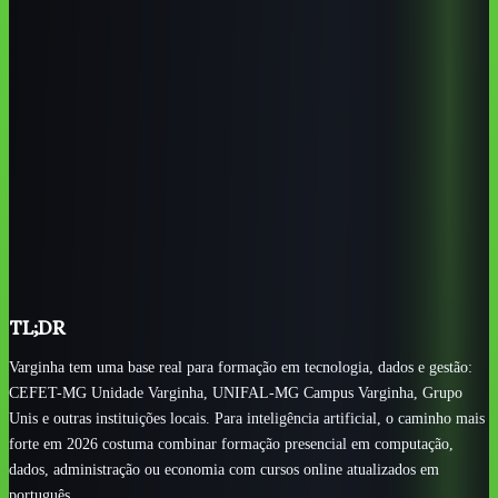
IA.
UNIFAL-MG Campus Varginha é relevante para IA
aplicada a economia, gestão pública, atuária, dados e decisão.
IA tem aplicação concreta em Varginha na cadeia do café,
logística, comércio exterior, indústria, serviços e educação.
Cursos online em português ajudam a acompanhar
ferramentas atuais como ChatGPT, automações e fluxos de
produtividade.
O melhor critério de escolha é sair com projeto prático
ligado a problemas reais locais, não apenas certificado
genérico.
TL;DR
Varginha tem uma base real para formação em tecnologia, dados e gestão:
CEFET-MG Unidade Varginha, UNIFAL-MG Campus Varginha, Grupo
Unis e outras instituições locais. Para inteligência artificial, o caminho mais
forte em 2026 costuma combinar formação presencial em computação,
dados, administração ou economia com cursos online atualizados em
português.