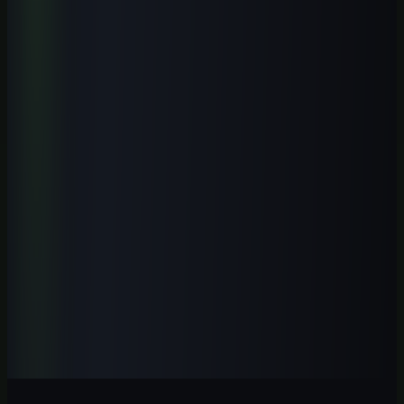
Aprenda a aplicar IA em atendimento, vendas, conteúdo, operação e
automações simples para pequenos negócios brasileiros, com
segurança e revisão humana.
Ver curso
→
Iniciante
1
h
ChatGPT GPT-5.5 Profissional 2026
Domine o GPT-5.5 com fluxos profissionais, prompts modernos,
automações e aplicações práticas para trabalhar melhor com IA.
Ver curso
→
Iniciante
1
h
IA para Contadores 2026: Guia Prática
Automatize tarefas contábeis, conciliações, análises e relatórios com
IA aplicada ao trabalho profissional no Brasil.
Ver curso
→