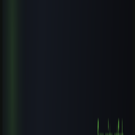
Veja conteúdos relacionados a este assunto.
Cursos práticos para aplicar IA
Saia da teoria e avance para execução guiada.
Biblioteca de prompts
Use modelos prontos para acelerar entregas reais.
Guias por profissão
Descubra casos de uso de IA para sua área.
Leia também
Cursos de IA por Cidade
Cursos de IA em Pouso Alegre (MG): Guia Completo 2026
10 min de leitura
Cursos de IA por Cidade
Cursos de IA em Castanhal (PA): Guia Completo 2026