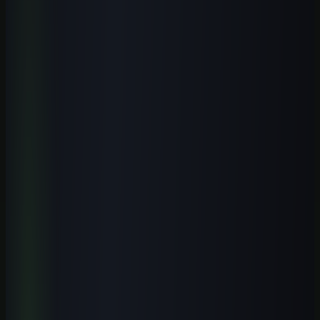
no trabalho.
Estude na Aulas de IA, a escola de inteligência artificial: todos os
cursos, a biblioteca de prompts, guias, ferramentas, templates, os e-
books, o laboratório e estudos de caso novos todos os meses.
Formação prática guiada por especialistas, com certificado.
Conhecer a escola
Ver o que está incluído
Perguntas frequentes
Perguntas que esse tema costuma
gerar
Existe curso presencial de inteligência artificial em Varginha?
+
CEFET-MG ou UNIFAL-MG faz mais sentido para estudar IA
em Varginha?
+
IA é útil para empresas de café em Varginha?
+
Quem não sabe programar deve estudar IA?
+
Comece com uma rota clara
Passe da leitura para uma entrega real