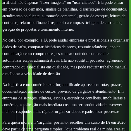
artificial não é apenas “fazer imagens” ou “usar chatbot”. Ela pode entrar
em previsão de demanda, análise de planilhas, classificação de documentos,
atendimento ao cliente, automação comercial, gestão de estoque, leitura de
contratos, relatórios financeiros, apoio a compras, triagem de currículos,
geração de propostas e treinamento interno.
No café, por exemplo, a IA pode ajudar empresas e profissionais a organizar
dados de safra, comparar históricos de preço, resumir relatórios, apoiar
comunicação com compradores, estruturar conteúdo comercial e
automatizar etapas administrativas. Ela não substitui provador, agrônomo,
comprador ou especialista em qualidade, mas pode reduzir trabalho manual
e melhorar a velocidade de decisão.
Na logística e no comércio exterior, a utilidade aparece em rotas, prazos,
documentação, análise de custos, previsão de gargalos e atendimento. Em
empresas de serviços, clínicas, escolas, escritórios contábeis, imobiliárias e
comércio, a aplicação mais imediata costuma ser produtividade: escrever
melhor, responder mais rápido, organizar dados e padronizar processos.
Para quem mora em Varginha, portanto, escolher um curso de IA em 2026
deve partir de uma pergunta simples: “que problema real da minha área eu