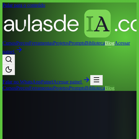
Pular para o conteúdo
Cursos
Preços
Ferramentas
Projetos
Prompts
Biblioteca
Blog
Acessar
painel
Falar no
WhatsApp
Painel
Acessar painel
Cursos
Preços
Ferramentas
Projetos
Prompts
Biblioteca
Blog
Início
/
Blog
/
Cursos de IA por Cidade
/
Cursos de IA em Varginha
(MG): Guia Completo 2026
Cursos de IA por Cidade
Cursos de IA em Varginha (MG): Guia
Completo 2026