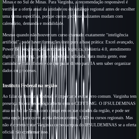
Minas e no Sul de Minas. Para Varginha, a recomendação responsável é
verificar a oferta atual da unidade ou do catálogo regional antes de escolher
uma turma específica, porque cursos profissionalizantes mudam com
calendário, demanda e modalidade.
Mesmo quando não houver um curso chamado exatamente “inteligência
artificial”, pode haver formações úteis para a base prática: Excel avançado,
Power BI, programação, automação, logística, indústria 4.0, atendimento
digital, marketing, gestão e tecnologia aplicada. Para muita gente, esse
caminho é mais eficiente do que pular direto para IA sem saber organizar
dados ou processos.
Instituto Federal na região
Ao falar de Instituto Federal, é importante evitar erro comum. Varginha tem
presença federal tecnológica forte com o CEFET-MG. O IFSULDEMINAS
atua no Sul de Minas com campi em outras cidades da região, e pode ser
uma opção para quem aceita deslocamento, EAD ou cursos regionais. Mas
não é correto tratar Varginha como campus do IFSULDEMINAS se a oferta
oficial não confirmar isso.