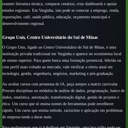
resumir literatura técnica, comparar cenários, criar dashboards e apoiar
estudos regionais. Em Varginha, isso pode se conectar a emprego, renda,
exportações, café, saúde pública, educação, orçamento municipal e
desenvolvimento regional.
Grupo Unis, Centro Universitário do Sul de Minas
O Grupo Unis, ligado ao Centro Universitário do Sul de Minas, é uma
instituição privada tradicional em Varginha e aparece no ecossistema local
de ensino superior. Para quem busca uma formação presencial, híbrida ou
com perfil mais voltado ao mercado, vale verificar a oferta atual em
tecnologia, gestão, engenharia, negócios, marketing e pós-graduação.
Ao avaliar cursos com promessa de IA, peça sempre a matriz curricular.
Procure disciplinas ou módulos de análise de dados, programação, banco de
dados, estatística, automação, transformação digital, gestão de projetos e
ética. Um curso que só ensina nomes de ferramentas pode envelhecer
rápido. Um curso que ensina método, raciocínio e aplicação em problemas
de empresa tende a durar mais.
Para profissionais que já trabalham em Varginha, uma boa trilha pode ser