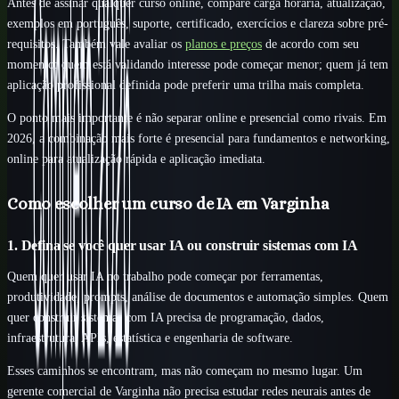
Antes de assinar qualquer curso online, compare carga horária, atualização,
exemplos em português, suporte, certificado, exercícios e clareza sobre pré-
requisitos. Também vale avaliar os
planos e preços
de acordo com seu
momento: quem está validando interesse pode começar menor; quem já tem
aplicação profissional definida pode preferir uma trilha mais completa.
O ponto mais importante é não separar online e presencial como rivais. Em
2026, a combinação mais forte é presencial para fundamentos e networking,
online para atualização rápida e aplicação imediata.
Como escolher um curso de IA em Varginha
1. Defina se você quer usar IA ou construir sistemas com IA
Quem quer usar IA no trabalho pode começar por ferramentas,
produtividade, prompts, análise de documentos e automação simples. Quem
quer construir sistemas com IA precisa de programação, dados,
infraestrutura, APIs, estatística e engenharia de software.
Esses caminhos se encontram, mas não começam no mesmo lugar. Um
gerente comercial de Varginha não precisa estudar redes neurais antes de