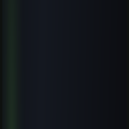
no trabalho.
Estude na Aulas de IA, a escola de inteligência artificial: todos os
cursos, a biblioteca de prompts, guias, ferramentas, templates, os e-
books, o laboratório e estudos de caso novos todos os meses.
Formação prática guiada por especialistas, com certificado.
Conhecer a escola
Ver o que está incluído
Receber conteúdo premium
Receba novos guias e playbooks no seu e-mail.
E-mail
WhatsApp
Receber conteúdos
Quero receber este material, conteúdos e ofertas úteis por e-mail.
Posso cancelar quando quiser.
Receba o playbook prático por e-mail. WhatsApp é opcional.
Explore o tema
Mais artigos de Cursos de IA por Cidade