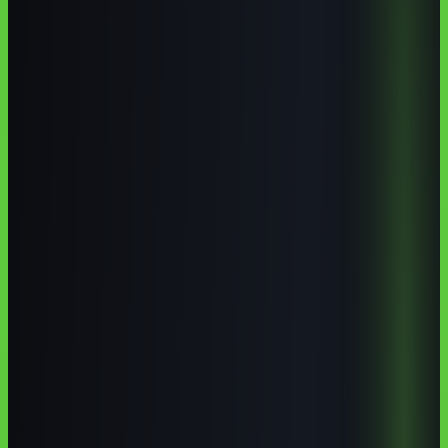
cursos de IA em Varginha
curso de inteligência artificial em
Varginha
IA para café e logística
CEFET-MG Varginha ciência de
dados
Pontos-chave
Os pontos que mais importam
CEFET-MG Unidade Varginha é uma referência local
forte para tecnologia, sistemas, informática e base técnica para