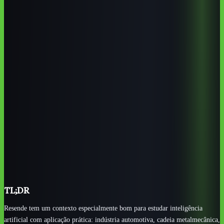
Pontos-chave
Os pontos que mais importam
Resende tem demanda real por IA em indústria, logística,
manutenção, qualidade, atendimento e gestão.
UERJ, IFRJ, AEDB e Firjan SENAI são referências
locais importantes para base técnica e profissional.
Nem todo curso útil terá “inteligência artificial” no nome;
automação, dados, logística e engenharia também contam.
Cursos online em português aceleram competências
práticas como ChatGPT, análise de dados e automação.
O melhor critério é escolher um curso que gere projeto
aplicável ao mercado local de Resende.
TL;DR
Resende tem um contexto especialmente bom para estudar inteligência
artificial com aplicação prática: indústria automotiva, cadeia metalmecânica,