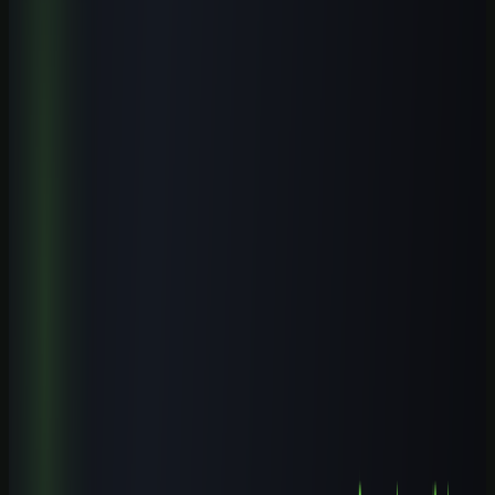
Cursos práticos para aplicar IA
Saia da teoria e avance para execução guiada.
Biblioteca de prompts
Use modelos prontos para acelerar entregas reais.
Guias por profissão
Descubra casos de uso de IA para sua área.
Leia também
Cursos de IA por Cidade
Cursos de IA em Pouso Alegre (MG): Guia Completo 2026
10 min de leitura
Cursos de IA por Cidade
Cursos de IA em Castanhal (PA): Guia Completo 2026
9 min de leitura
Cursos de IA por Cidade