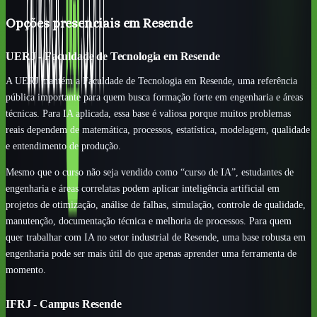
Opções presenciais em Resende
UERJ - Faculdade de Tecnologia em Resende
A UERJ mantém a Faculdade de Tecnologia em Resende, uma referência
pública importante para quem busca formação forte em engenharia e áreas
técnicas. Para IA aplicada, essa base é valiosa porque muitos problemas
reais dependem de matemática, processos, estatística, modelagem, qualidade
e entendimento de produção.
Mesmo que o curso não seja vendido como “curso de IA”, estudantes de
engenharia e áreas correlatas podem aplicar inteligência artificial em
projetos de otimização, análise de falhas, simulação, controle de qualidade,
manutenção, documentação técnica e melhoria de processos. Para quem
quer trabalhar com IA no setor industrial de Resende, uma base robusta em
engenharia pode ser mais útil do que apenas aprender uma ferramenta de
momento.
IFRJ - Campus Resende