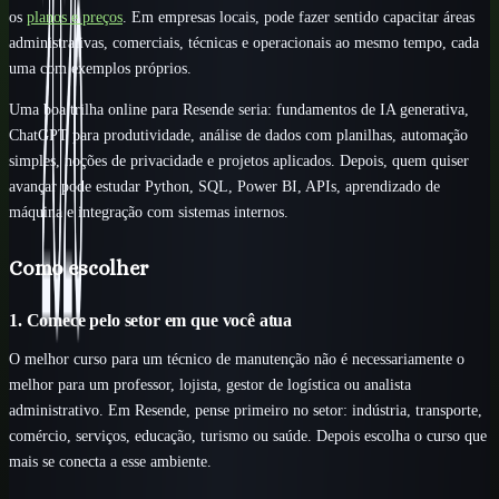
os
planos e preços
. Em empresas locais, pode fazer sentido capacitar áreas
administrativas, comerciais, técnicas e operacionais ao mesmo tempo, cada
uma com exemplos próprios.
Uma boa trilha online para Resende seria: fundamentos de IA generativa,
ChatGPT para produtividade, análise de dados com planilhas, automação
simples, noções de privacidade e projetos aplicados. Depois, quem quiser
avançar pode estudar Python, SQL, Power BI, APIs, aprendizado de
máquina e integração com sistemas internos.
Como escolher
1. Comece pelo setor em que você atua
O melhor curso para um técnico de manutenção não é necessariamente o
melhor para um professor, lojista, gestor de logística ou analista
administrativo. Em Resende, pense primeiro no setor: indústria, transporte,
comércio, serviços, educação, turismo ou saúde. Depois escolha o curso que
mais se conecta a esse ambiente.