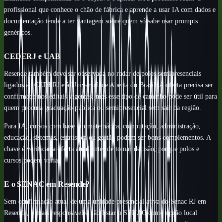
profissional que conhece o chão de fábrica e aprende a usar IA com dados e
documentação tende a ter vantagem sobre quem só sabe usar prompts
genéricos.
CEDERJ e UAB
Resende também deve ser observada no radar de polos semipresenciais
ligados ao CEDERJ e à Universidade Aberta do Brasil. A oferta precisa ser
confirmada nos editais vigentes, mas esse tipo de caminho pode ser útil para
quem procura graduação pública ou semipresencial sem sair da região.
Para IA, cursos com base em matemática, computação, administração,
educação, sistemas, estatística ou gestão podem ser bons complementos. A
chave é verificar a oferta atual antes de tomar decisão, porque polos e
cursos podem variar.
E o SENAC em Resende?
Sem confirmação atual de uma unidade presencial ativa do Senac RJ em
Resende, o mais responsável é não listar o SENAC como opção local