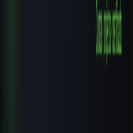
Cursos de IA em Campinas (SP): Guia Completo 2026
9 min de leitura
Cursos de IA por Cidade
Cursos de IA em Nova Iguaçu (RJ): Guia Completo 2026
8 min de leitura
Explore mais
Cursos relacionados
Continue aprendendo com nossos cursos práticos sobre o tema.
Iniciante
1
h
IA para Pequenos Negócios: Atendimento, Vendas e
Automação
Aprenda a aplicar IA em atendimento, vendas, conteúdo, operação e
automações simples para pequenos negócios brasileiros, com