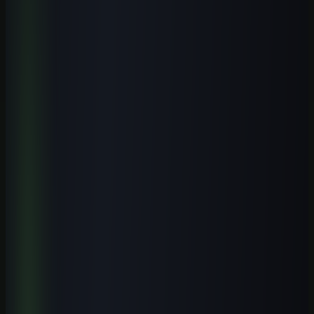
Estude na Aulas de IA, a escola de inteligência artificial: todos os
cursos, a biblioteca de prompts, guias, ferramentas, templates, os e-
books, o laboratório e estudos de caso novos todos os meses.
Formação prática guiada por especialistas, com certificado.
Conhecer a escola
Ver o que está incluído
Receber conteúdo premium
Receba novos guias e playbooks no seu e-mail.
E-mail
WhatsApp
Receber conteúdos
Quero receber este material, conteúdos e ofertas úteis por e-mail.
Posso cancelar quando quiser.
Receba o playbook prático por e-mail. WhatsApp é opcional.
Explore o tema
Mais artigos de Cursos de IA por Cidade
Veja conteúdos relacionados a este assunto.