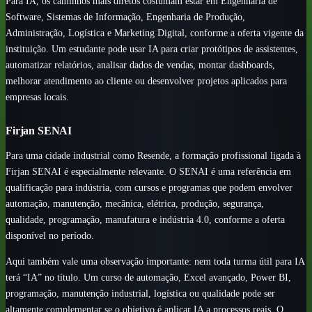
Para IA, os caminhos mais diretos costumam estar em Engenharia de
Software, Sistemas de Informação, Engenharia de Produção,
Administração, Logística e Marketing Digital, conforme a oferta vigente da
instituição. Um estudante pode usar IA para criar protótipos de assistentes,
automatizar relatórios, analisar dados de vendas, montar dashboards,
melhorar atendimento ao cliente ou desenvolver projetos aplicados para
empresas locais.
Firjan SENAI
Para uma cidade industrial como Resende, a formação profissional ligada à
Firjan SENAI é especialmente relevante. O SENAI é uma referência em
qualificação para indústria, com cursos e programas que podem envolver
automação, manutenção, mecânica, elétrica, produção, segurança,
qualidade, programação, manufatura e indústria 4.0, conforme a oferta
disponível no período.
Aqui também vale uma observação importante: nem toda turma útil para IA
terá “IA” no título. Um curso de automação, Excel avançado, Power BI,
programação, manutenção industrial, logística ou qualidade pode ser
altamente complementar se o objetivo é aplicar IA a processos reais. O