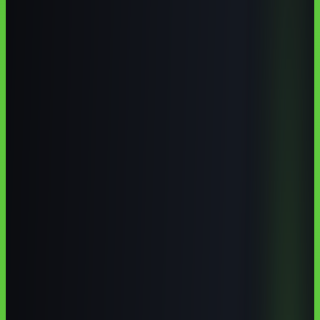
Resende tem um contexto favorável para IA por causa da indústria,
logística, serviços e turismo regional. Em 2026, o melhor caminho é
combinar instituições presenciais locais de base técnica com cursos
online em português focados em aplicação prática. Resende tem
demanda real por IA em indústria, logística, manutenção, qualidade,
atendimento e gestão.
Autoria institucional:
Equipe Aulas de IA / CodeAustral LLC
Publicado em
29 de jun. de 2026
· Atualizado em
29 de jun. de
2026
·
8 min de leitura
Responsabilidade pela formação
·
Reportar uma correção
Compartilhar