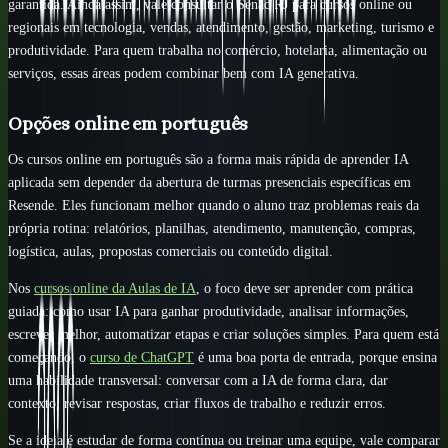
garantida. Ainda assim, vale consultar o Senac RJ para cursos online ou
regionais em tecnologia, vendas, atendimento, gestão, marketing, turismo e
produtividade. Para quem trabalha no comércio, hotelaria, alimentação ou
serviços, essas áreas podem combinar bem com IA generativa.
Opções online em português
Os cursos online em português são a forma mais rápida de aprender IA
aplicada sem depender da abertura de turmas presenciais específicas em
Resende. Eles funcionam melhor quando o aluno traz problemas reais da
própria rotina: relatórios, planilhas, atendimento, manutenção, compras,
logística, aulas, propostas comerciais ou conteúdo digital.
Nos
cursos online da Aulas de IA
, o foco deve ser aprender com prática
guiada: como usar IA para ganhar produtividade, analisar informações,
escrever melhor, automatizar etapas e criar soluções simples. Para quem está
começando, o
curso de ChatGPT
é uma boa porta de entrada, porque ensina
uma habilidade transversal: conversar com a IA de forma clara, dar
contexto, revisar respostas, criar fluxos de trabalho e reduzir erros.
Se a ideia é estudar de forma contínua ou treinar uma equipe, vale comparar