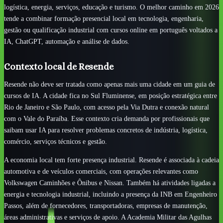
logística, energia, serviços, educação e turismo. O melhor caminho em 2026
tende a combinar formação presencial local em tecnologia, engenharia,
gestão ou qualificação industrial com cursos online em português voltados a
IA, ChatGPT, automação e análise de dados.
Contexto local de Resende
Resende não deve ser tratada como apenas mais uma cidade em um guia de
cursos de IA. A cidade fica no Sul Fluminense, em posição estratégica entre
Rio de Janeiro e São Paulo, com acesso pela Via Dutra e conexão natural
com o Vale do Paraíba. Esse contexto cria demanda por profissionais que
saibam usar IA para resolver problemas concretos de indústria, logística,
comércio, serviços técnicos e gestão.
A economia local tem forte presença industrial. Resende é associada à cadeia
automotiva e de veículos comerciais, com operações relevantes como
Volkswagen Caminhões e Ônibus e Nissan. Também há atividades ligadas a
energia e tecnologia industrial, incluindo a presença da INB em Engenheiro
Passos, além de fornecedores, transportadoras, empresas de manutenção,
áreas administrativas e serviços de apoio. A Academia Militar das Agulhas