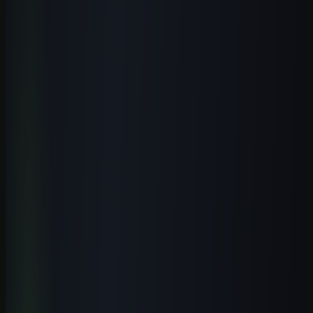
Estude na Aulas de IA, a escola de inteligência artificial: todos os
cursos, a biblioteca de prompts, guias, ferramentas, templates, os e-
books, o laboratório e estudos de caso novos todos os meses.
Formação prática guiada por especialistas, com certificado.
Conhecer a escola
Ver o que está incluído
Perguntas frequentes
Perguntas que esse tema costuma
gerar
Existe curso presencial de inteligência artificial em Resende?
+
IA é útil para quem trabalha na indústria em Resende?
+
Qual instituição procurar primeiro em Resende?
+
Vale fazer curso online de IA morando em Resende?
+
Comece com uma rota clara
Passe da leitura para uma entrega real
no trabalho.