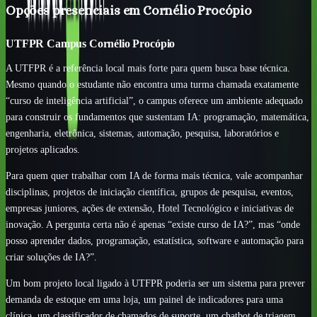
Opções presenciais em Cornélio Procópio
UTFPR Campus Cornélio Procópio
A UTFPR é a referência local mais forte para quem busca base técnica.
Mesmo quando o estudante não encontra uma turma chamada exatamente
“curso de inteligência artificial”, o campus oferece um ambiente adequado
para construir os fundamentos que sustentam IA: programação, matemática,
engenharia, eletrônica, sistemas, automação, pesquisa, laboratórios e
projetos aplicados.
Para quem quer trabalhar com IA de forma mais técnica, vale acompanhar
disciplinas, projetos de iniciação científica, grupos de pesquisa, eventos,
empresas juniores, ações de extensão, Hotel Tecnológico e iniciativas de
inovação. A pergunta certa não é apenas “existe curso de IA?”, mas “onde
posso aprender dados, programação, estatística, software e automação para
criar soluções de IA?”.
Um bom projeto local ligado à UTFPR poderia ser um sistema para prever
demanda de estoque em uma loja, um painel de indicadores para uma
clínica, um classificador de chamados de suporte, um chatbot de triagem