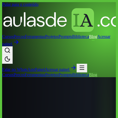
Pular para o conteúdo
Cursos
Preços
Ferramentas
Projetos
Prompts
Biblioteca
Blog
Acessar
painel
Falar no
WhatsApp
Painel
Acessar painel
Cursos
Preços
Ferramentas
Projetos
Prompts
Biblioteca
Blog
Início
/
Blog
/
Cursos de IA por Cidade
/
Cursos de IA em Cornélio
Procópio (PR): Guia Completo 2026
Cursos de IA por Cidade
Cursos de IA em Cornélio Procópio (PR):
Guia Completo 2026