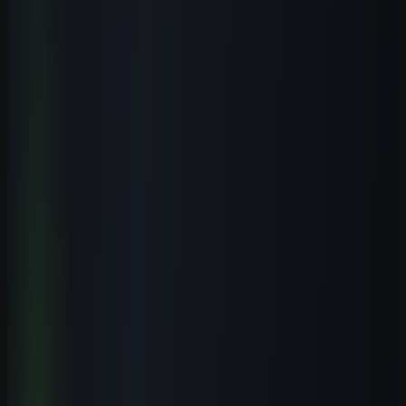
com IA?
+
Quem trabalha no comércio local deve estudar IA?
+
Vale mais um curso online ou uma graduação local?
+
Próximo passo
Aplique IA com critérios para a área da
saúde.
Comece pela primeira aula completa e conheça a rota prática antes
de escolher uma modalidade de acesso.
Ver curso de IA para saúde
Comparar modalidades
Receber conteúdo premium
Receba novos guias e playbooks no seu e-mail.
E-mail
WhatsApp
Receber conteúdos
Quero receber este material, conteúdos e ofertas úteis por e-mail.
Posso cancelar quando quiser.
Receba o playbook prático por e-mail. WhatsApp é opcional.