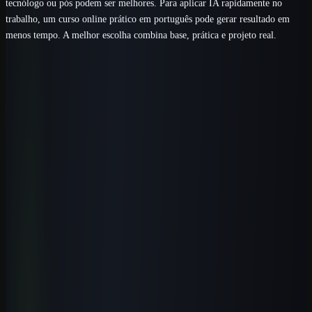
tecnólogo ou pós podem ser melhores. Para aplicar IA rapidamente no
trabalho, um curso online prático em português pode gerar resultado em
menos tempo. A melhor escolha combina base, prática e projeto real.
Próximo passo
Aplique IA com critérios para a área da
saúde.
Comece pela primeira aula completa e conheça a rota prática antes
de escolher uma modalidade de acesso.
Ver curso de IA para saúde
Comparar modalidades
Perguntas frequentes
Perguntas que esse tema costuma
gerar
Existe curso presencial de IA em Cornélio Procópio?
+
A UTFPR Cornélio Procópio é boa para quem quer trabalhar