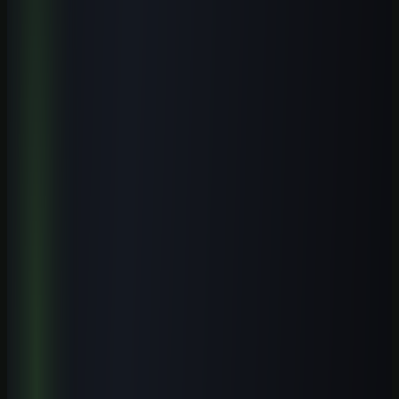
Explore o tema
Mais artigos de Cursos de IA por Cidade
Veja conteúdos relacionados a este assunto.
Cursos práticos para aplicar IA
Saia da teoria e avance para execução guiada.
Biblioteca de prompts
Use modelos prontos para acelerar entregas reais.
Guias por profissão
Descubra casos de uso de IA para sua área.
Leia também
Cursos de IA por Cidade
Cursos de IA em Gravataí (RS): Guia Completo 2026
8 min de leitura