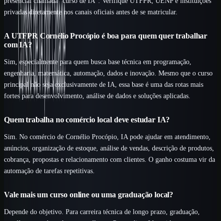
presencial chamada “curso de IA”. Verifique UTFPR, UENP e instituições
privadas diretamente nos canais oficiais antes de se matricular.
A UTFPR Cornélio Procópio é boa para quem quer trabalhar
com IA?
Sim, especialmente para quem busca base técnica em programação,
engenharia, matemática, automação, dados e inovação. Mesmo que o curso
principal não seja exclusivamente de IA, essa base é uma das rotas mais
fortes para desenvolvimento, análise de dados e soluções aplicadas.
Quem trabalha no comércio local deve estudar IA?
Sim. No comércio de Cornélio Procópio, IA pode ajudar em atendimento,
anúncios, organização de estoque, análise de vendas, descrição de produtos,
cobrança, propostas e relacionamento com clientes. O ganho costuma vir da
automação de tarefas repetitivas.
Vale mais um curso online ou uma graduação local?
Depende do objetivo. Para carreira técnica de longo prazo, graduação,