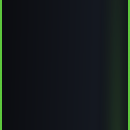
Cornélio Procópio tem uma base educacional forte para uma cidade
de porte médio: UTFPR, UENP e instituições privadas locais
formam um ecossistema útil para quem quer entrar em inteligência
artificial. Em 2026, o caminho mais realista é combinar formação
técnica local, cursos online em português e projetos ligados ao
comércio, educação, serviços, agro e gestão regional.
Autoria institucional:
Equipe Aulas de IA / CodeAustral LLC
Publicado em
29 de jun. de 2026
· Atualizado em
29 de jun. de
2026
·
8 min de leitura
Responsabilidade pela formação
·
Reportar uma correção
Compartilhar