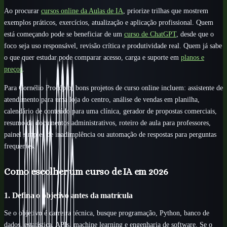
Ao procurar
cursos online da Aulas de IA
, priorize trilhas que mostrem
exemplos práticos, exercícios, atualização e aplicação profissional. Quem
está começando pode se beneficiar de um
curso de ChatGPT
, desde que o
foco seja uso responsável, revisão crítica e produtividade real. Quem já sabe
o que quer estudar pode comparar acesso, carga e suporte em
planos e
preços
.
Para Cornélio Procópio, bons projetos de curso online incluem: assistente de
atendimento para uma loja do centro, análise de vendas em planilha,
calendário de conteúdo para uma clínica, gerador de propostas comerciais,
resumo de documentos administrativos, roteiro de aula para professores,
painel simples de inadimplência ou automação de respostas para perguntas
frequentes.
Como escolher um curso de IA em 2026
1. Defina o objetivo antes da matrícula
Se o objetivo é carreira técnica, busque programação, Python, banco de
dados, estatística, APIs, machine learning e engenharia de software. Se o