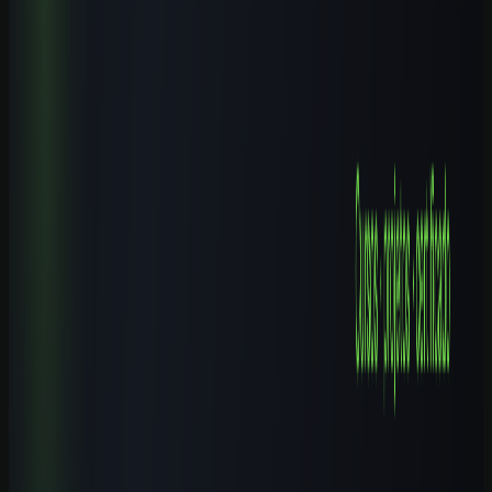
Cursos de IA por Cidade
Cursos de IA em Santo André (SP): Guia Completo 2026
9 min de leitura
Cursos de IA por Cidade
Cursos de IA em Ibirité (MG): Guia Completo 2026
8 min de leitura
Cursos de IA por Cidade
Cursos de IA em Campinas (SP): Guia Completo 2026
9 min de leitura
Explore mais
Cursos relacionados
Continue aprendendo com nossos cursos práticos sobre o tema.