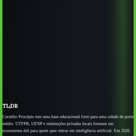
referência técnica local para quem quer base em programação,
dados, engenharia e inovação.
UENP Campus Cornélio Procópio amplia as aplicações
de IA em educação, gestão, matemática, pesquisa e ciências
sociais aplicadas.
Instituições privadas e polos EAD devem ser confirmados
em canais oficiais, e-MEC e atendimento local antes da
matrícula.
IFPR, SENAC e SENAI são redes relevantes no Paraná,
mas não devem ser apresentados como campus ou turma local
sem confirmação oficial.
O melhor caminho em 2026 combina base presencial,
curso online em português e portfólio aplicado a problemas
reais da cidade.
TL;DR
Cornélio Procópio tem uma base educacional forte para uma cidade de porte
médio: UTFPR, UENP e instituições privadas locais formam um
ecossistema útil para quem quer entrar em inteligência artificial. Em 2026,