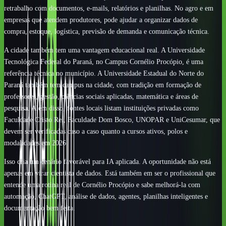
retrabalho com documentos, e-mails, relatórios e planilhas. No agro e em
empresas que atendem produtores, pode ajudar a organizar dados de
compra, estoque, logística, previsão de demanda e comunicação técnica.
A cidade também tem uma vantagem educacional real. A Universidade
Tecnológica Federal do Paraná, no Campus Cornélio Procópio, é uma
referência técnica no município. A Universidade Estadual do Norte do
Paraná também tem campus na cidade, com tradição em formação de
professores, gestão, ciências sociais aplicadas, matemática e áreas de
pesquisa. Além disso, fontes locais listam instituições privadas como
Faculdade Cristo Rei, Faculdade Dom Bosco, UNOPAR e UniCesumar, que
devem ser verificadas caso a caso quanto a cursos ativos, polos e
modalidades em 2026.
Isso cria um cenário favorável para IA aplicada. A oportunidade não está
apenas em virar cientista de dados. Está também em ser o profissional que
entende uma rotina real de Cornélio Procópio e sabe melhorá-la com
automação, ChatGPT, análise de dados, agentes, planilhas inteligentes e
documentação bem feita.