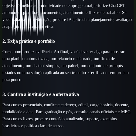
objetivo é melhorar produtividade no emprego atual, priorize ChatGPT,
automação, planilhas, documentos, atendimento e fluxos de trabalho. Se
você trabalha com educação, procure IA aplicada a planejamento, avaliação,
adaptação de materiais e ética.
2. Exija prática e portfólio
Curso bom produz evidência. Ao final, você deve ter algo para mostrar:
uma planilha automatizada, um relatório melhorado, um fluxo de
atendimento, um chatbot simples, um painel, um conjunto de prompts
testados ou uma solução aplicada ao seu trabalho. Certificado sem projeto
pesa pouco.
3. Confira a instituição e a oferta ativa
Para cursos presenciais, confirme endereço, edital, carga horária, docente,
modalidade e data. Para graduação e pós, consulte canais oficiais e e-MEC.
Para cursos livres, procure conteúdo atualizado, suporte, exemplos
brasileiros e política clara de acesso.