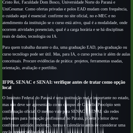
Cristo Rei, Faculdade Dom Bosco, Universidade Norte do Paraná e
UniCesumar. Como ofertas privadas e polos EAD mudam com frequência,
o cuidado aqui é essencial: confirme no site oficial, no e-MEC e no
atendimento da instituição se o curso está ativo, qual é a modalidade, onde
ocorrem atividades presenciais, qual é a carga horária e se há disciplinas
reais de dados, tecnologia ou IA.
Para quem trabalha durante o dia, uma graduação EAD, pós-graduação ou
curso tecnólogo pode ser útil. Mas, para IA, o curso precisa ir além de aulas
conceituais. Procure evidências de prática: projetos, ferramentas usadas,
orientação, avaliação e portfólio.
IFPR, SENAC e SENAI: verifique antes de tratar como opção
local
O Instituto Federal do Paraná é uma instituição real e importante no estado,
mas não deve ser apresentado como campus de Cornélio Procópio sem
confirmação oficial. O mesmo vale para SENAC e SENAI: são redes
relevantes para formação profissional no Paraná, porém o leitor deve
confirmar unidade, endereço, turma e calendário antes de considerar uma
opção presencial local de IA.