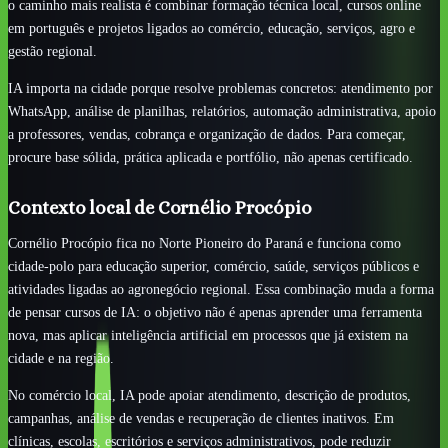
o caminho mais realista é combinar formação técnica local, cursos online
em português e projetos ligados ao comércio, educação, serviços, agro e
gestão regional.
IA importa na cidade porque resolve problemas concretos: atendimento por
WhatsApp, análise de planilhas, relatórios, automação administrativa, apoio
a professores, vendas, cobrança e organização de dados. Para começar,
procure base sólida, prática aplicada e portfólio, não apenas certificado.
Contexto local de Cornélio Procópio
Cornélio Procópio fica no Norte Pioneiro do Paraná e funciona como
cidade-polo para educação superior, comércio, saúde, serviços públicos e
atividades ligadas ao agronegócio regional. Essa combinação muda a forma
de pensar cursos de IA: o objetivo não é apenas aprender uma ferramenta
nova, mas aplicar inteligência artificial em processos que já existem na
cidade e na região.
No comércio local, IA pode apoiar atendimento, descrição de produtos,
campanhas, análise de vendas e recuperação de clientes inativos. Em
clínicas, escolas, escritórios e serviços administrativos, pode reduzir