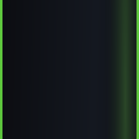
cursos de IA em Cornélio Procópio
inteligência artificial em Cornélio
Procópio
curso de ChatGPT no Paraná
IA para empresas do Norte
Pioneiro
Pontos-chave
Os pontos que mais importam
UTFPR Campus Cornélio Procópio é a principal