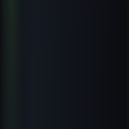
Iniciante
1
h
IA para Pequenos Negócios: Atendimento, Vendas e
Automação
Aprenda a aplicar IA em atendimento, vendas, conteúdo, operação e
automações simples para pequenos negócios brasileiros, com
segurança e revisão humana.
Ver curso
→
Iniciante
1
h
ChatGPT GPT-5.5 Profissional 2026
Domine o GPT-5.5 com fluxos profissionais, prompts modernos,
automações e aplicações práticas para trabalhar melhor com IA.
Ver curso
→
Iniciante
1
h
IA para Contadores 2026: Guia Prática
Automatize tarefas contábeis, conciliações, análises e relatórios com