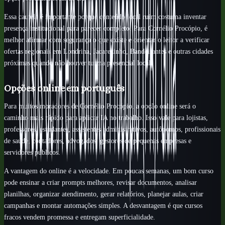
Essa cautela é importante porque conteúdo local ruim costuma inventar
presença institucional para parecer completo. Para Cornélio Procópio, é
melhor afirmar com segurança o que existe e orientar o leitor a verificar
ofertas regionais em Londrina, Jacarezinho, Bandeirantes e outras cidades
próximas quando não houver turma presencial local.
Opções online em português
Para muitos moradores de Cornélio Procópio, a opção online será o
caminho mais rápido para aplicar IA no trabalho. Isso vale para lojistas,
professores, estudantes, assistentes administrativos, autônomos, profissionais
de saúde, contadores, advogados, gestores de pequenas empresas e
servidores públicos.
A vantagem do online é a velocidade. Em poucas semanas, um bom curso
pode ensinar a criar prompts melhores, revisar documentos, analisar
planilhas, organizar atendimento, gerar relatórios, planejar aulas, criar
campanhas e montar automações simples. A desvantagem é que cursos
fracos vendem promessa e entregam superficialidade.