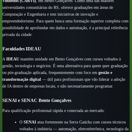
Vinhedos (CARVI)
, em Bento Gonçalves. Como uma das maiores
universidades comunitárias do RS, oferece graduações em áreas de
Computação e Engenharia e tem iniciativas de inovação e
empreendedorismo. Para quem busca uma formação superior completa com
possibilidade de aprofundar em dados e automação, é a principal referência
privada da cidade.
Faculdades IDEAU
A
IDEAU
mantém unidade em Bento Gonçalves com cursos voltados à
gestão, tecnologia e negócios. É uma alternativa para quem quer graduação
ou pós-graduação aplicada, frequentemente com foco em
gestão e
transformação digital
— útil para profissionais que vão liderar a adoção
de IA dentro de empresas locais, e não necessariamente programar.
SENAI e SENAC Bento Gonçalves
Para qualificação profissional rápida e conectada ao mercado:
O
SENAI
atua fortemente na Serra Gaúcha com cursos técnicos
voltados à indústria — automação, eletroeletrônica, tecnologia da