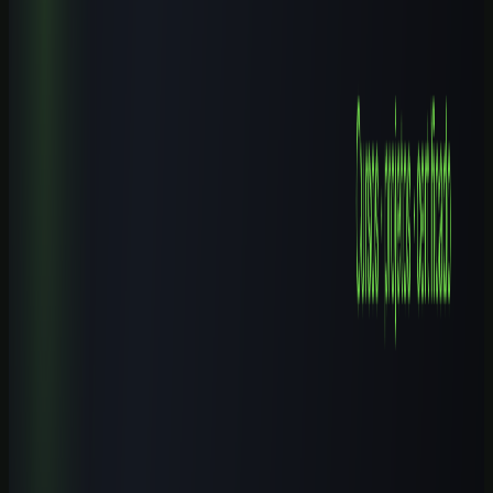
9 min de leitura
Cursos de IA por Cidade
Cursos de IA em Ibirité (MG): Guia Completo 2026
8 min de leitura
Cursos de IA por Cidade
Cursos de IA em Campinas (SP): Guia Completo 2026
9 min de leitura
Explore mais
Cursos relacionados
Continue aprendendo com nossos cursos práticos sobre o tema.
Iniciante
1
h
IA para Pequenos Negócios: Atendimento, Vendas e
Automação