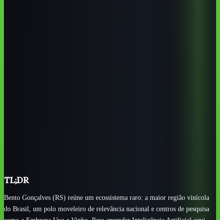
Bento Gonçalves é a Capital Brasileira do Vinho e um
forte polo moveleiro, o que gera demanda real por IA no agro,
na indústria e no turismo.
O IFRS Campus Bento Gonçalves é o caminho público e
gratuito mais direto para fundamentos em informática, dados e
IA.
UCS (Campus CARVI), IDEAU, SENAI e SENAC
completam a rede presencial de ensino técnico e superior na
cidade.
A Embrapa Uva e Vinho, sediada na cidade, torna
agricultura de precisão e dados temas cotidianos da
vitivinicultura local.
O melhor caminho costuma ser combinar base presencial
com cursos online em português, sempre atualizados nas
ferramentas.
TL;DR
Bento Gonçalves (RS) reúne um ecossistema raro: a maior região vinícola
do Brasil, um polo moveleiro de relevância nacional e centros de pesquisa
como a Embrapa Uva e Vinho. Para aprender Inteligência Artificial aqui