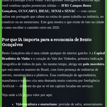
você combina opções presenciais sólidas —
IFRS Campus Bento
Gonçalves, UCS/CARVI, IDEAU, SENAI e SENAC
— com cursos
online em português que cabem na rotina de quem trabalha na indústria, no
comércio ou no enoturismo. Este guia mostra o que existe de fato na cidade
e como escolher o caminho certo em 2026.
Por que IA importa para a economia de Bento
Gonçalves
Bento Gonçalves não é uma cidade qualquer do interior gaúcho: é a
Capital
Brasileira do Vinho
e o coração do Vale dos Vinhedos, primeira Indicação
Geográfica de vinhos do país. Ao mesmo tempo, abriga um
polo moveleiro
que está entre os maiores do Brasil, com forte presença de indústrias de
móveis, metalmecânica e plásticos. Essa combinação de agroindústria,
manufatura e turismo cria uma demanda muito concreta por Inteligência
Artificial — diferente da que se vê em capitais focadas em serviços.
Veja onde a IA já gera valor por aqui:
Vitivinicultura e enoturismo:
previsão de safra, sensoriamento