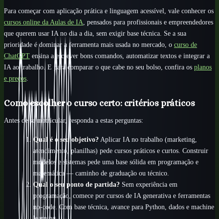
Para começar com aplicação prática e linguagem acessível, vale conhecer os
cursos online da Aulas de IA
, pensados para profissionais e empreendedores
que querem usar IA no dia a dia, sem exigir base técnica. Se a sua
prioridade é dominar a ferramenta mais usada no mercado, o
curso de
ChatGPT
ensina a escrever bons comandos, automatizar textos e integrar a
IA ao trabalho. E para comparar o que cabe no seu bolso, confira os
planos
e preços
.
Como escolher o curso certo: critérios práticos
Antes de se matricular, responda a estas perguntas:
Qual é o seu objetivo?
Aplicar IA no trabalho (marketing,
atendimento, planilhas) pede cursos práticos e curtos. Construir
modelos e sistemas pede uma base sólida em programação e
matemática — caminho de graduação ou técnico.
Qual o seu ponto de partida?
Sem experiência em
programação, comece por cursos de IA generativa e ferramentas
no-code. Com base técnica, avance para Python, dados e machine
learning.