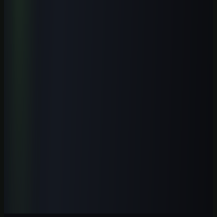
Aprenda a aplicar IA em atendimento, vendas, conteúdo, operação e
automações simples para pequenos negócios brasileiros, com
segurança e revisão humana.
Ver curso
→
Iniciante
1
h
ChatGPT GPT-5.5 Profissional 2026
Domine o GPT-5.5 com fluxos profissionais, prompts modernos,
automações e aplicações práticas para trabalhar melhor com IA.
Ver curso
→
Iniciante
1
h
IA para Contadores 2026: Guia Prática
Automatize tarefas contábeis, conciliações, análises e relatórios com
IA aplicada ao trabalho profissional no Brasil.
Ver curso
→