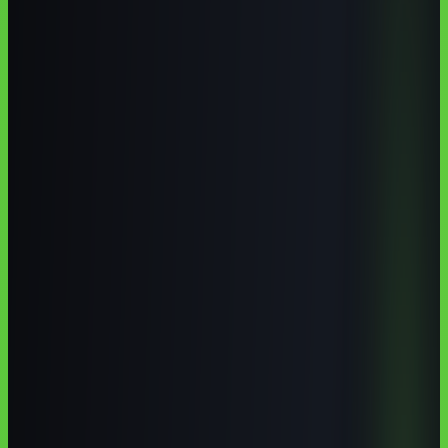
Bento Gonçalves combina a maior região vinícola do Brasil, um
polo moveleiro nacional e centros de pesquisa como a Embrapa Uva
e Vinho, o que cria demanda concreta por IA. Para estudar, há
opções presenciais reais — IFRS Campus Bento Gonçalves,
UCS/CARVI, IDEAU, SENAI e SENAC — e cursos online em
português que cabem na rotina. A estratégia ideal: comece online
para resultados rápidos e aprofunde no presencial.
Autoria institucional:
Equipe Aulas de IA / CodeAustral LLC
Publicado em
29 de jun. de 2026
· Atualizado em
29 de jun. de
2026
·
8 min de leitura
Responsabilidade pela formação
·
Reportar uma correção
Compartilhar