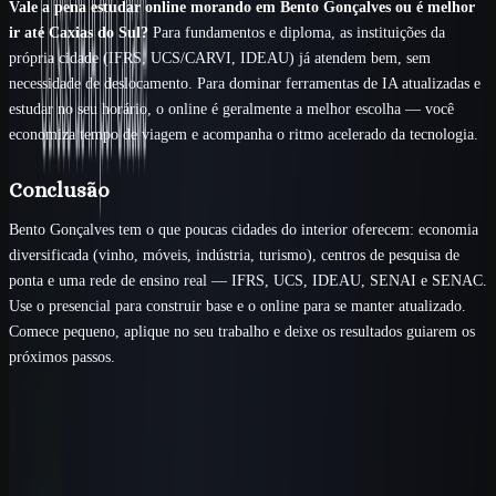
Vale a pena estudar online morando em Bento Gonçalves ou é melhor
ir até Caxias do Sul?
Para fundamentos e diploma, as instituições da
própria cidade (IFRS, UCS/CARVI, IDEAU) já atendem bem, sem
necessidade de deslocamento. Para dominar ferramentas de IA atualizadas e
estudar no seu horário, o online é geralmente a melhor escolha — você
economiza tempo de viagem e acompanha o ritmo acelerado da tecnologia.
Conclusão
Bento Gonçalves tem o que poucas cidades do interior oferecem: economia
diversificada (vinho, móveis, indústria, turismo), centros de pesquisa de
ponta e uma rede de ensino real — IFRS, UCS, IDEAU, SENAI e SENAC.
Use o presencial para construir base e o online para se manter atualizado.
Comece pequeno, aplique no seu trabalho e deixe os resultados guiarem os
próximos passos.
Comece com uma rota clara
Passe da leitura para uma entrega real
no trabalho.