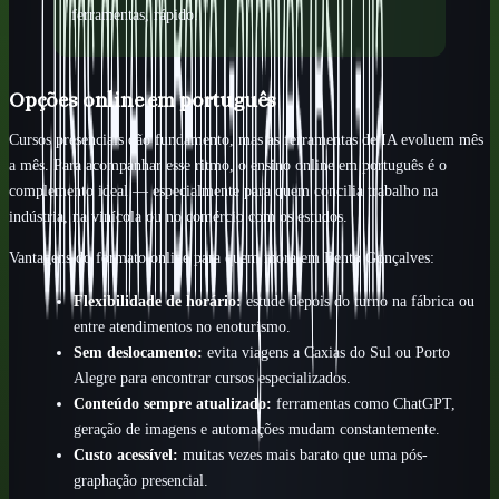
ferramentas, rápido.
Opções online em português
Cursos presenciais dão fundamento, mas as ferramentas de IA evoluem mês
a mês. Para acompanhar esse ritmo, o ensino online em português é o
complemento ideal — especialmente para quem concilia trabalho na
indústria, na vinícola ou no comércio com os estudos.
Vantagens do formato online para quem mora em Bento Gonçalves:
Flexibilidade de horário:
estude depois do turno na fábrica ou
entre atendimentos no enoturismo.
Sem deslocamento:
evita viagens a Caxias do Sul ou Porto
Alegre para encontrar cursos especializados.
Conteúdo sempre atualizado:
ferramentas como ChatGPT,
geração de imagens e automações mudam constantemente.
Custo acessível:
muitas vezes mais barato que uma pós-
graphação presencial.