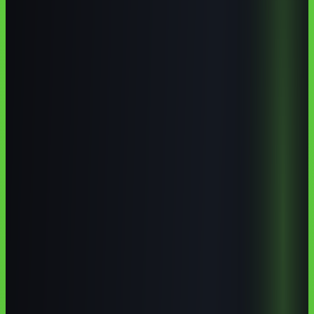
cursos de IA em Bento Gonçalves
curso de inteligência artificial
Bento Gonçalves
IFRS Bento Gonçalves cursos
aprender ChatGPT
Serra Gaúcha
Pontos-chave
Os pontos que mais importam