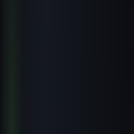
Passe da leitura para uma entrega real
no trabalho.
Estude na Aulas de IA, a escola de inteligência artificial: todos os
cursos, a biblioteca de prompts, guias, ferramentas, templates, os e-
books, o laboratório e estudos de caso novos todos os meses.
Formação prática guiada por especialistas, com certificado.
Conhecer a escola
Ver o que está incluído
Receber conteúdo premium
Receba novos guias e playbooks no seu e-mail.
E-mail
WhatsApp
Receber conteúdos
Quero receber este material, conteúdos e ofertas úteis por e-mail.
Posso cancelar quando quiser.
Receba o playbook prático por e-mail. WhatsApp é opcional.
Explore o tema
Mais artigos de Cursos de IA por Cidade