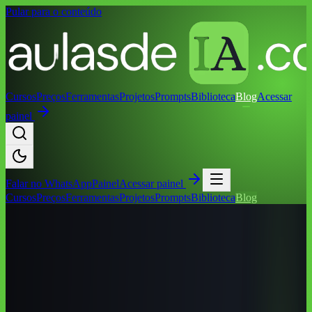
Pular para o conteúdo
Cursos
Preços
Ferramentas
Projetos
Prompts
Biblioteca
Blog
Acessar
painel
Falar no
WhatsApp
Painel
Acessar painel
Cursos
Preços
Ferramentas
Projetos
Prompts
Biblioteca
Blog
Início
/
Blog
/
Cursos de IA por Cidade
/
Cursos de IA em Bento
Gonçalves (RS): Guia Completo 2026
Cursos de IA por Cidade
Cursos de IA em Bento Gonçalves (RS):
Guia Completo 2026