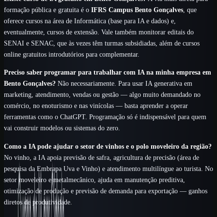
formação pública e gratuita é o
IFRS Campus Bento Gonçalves
, que
oferece cursos na área de Informática (base para IA e dados) e,
eventualmente, cursos de extensão. Vale também monitorar editais do
SENAI e SENAC, que às vezes têm turmas subsidiadas, além de cursos
online gratuitos introdutórios para complementar.
Preciso saber programar para trabalhar com IA na minha empresa em
Bento Gonçalves?
Não necessariamente. Para usar IA generativa em
marketing, atendimento, vendas ou gestão — algo muito demandado no
comércio, no enoturismo e nas vinícolas — basta aprender a operar
ferramentas como o ChatGPT. Programação só é indispensável para quem
vai construir modelos ou sistemas do zero.
Como a IA pode ajudar o setor de vinhos e o polo moveleiro da região?
No vinho, a IA apoia previsão de safra, agricultura de precisão (área de
pesquisa da Embrapa Uva e Vinho) e atendimento multilíngue ao turista. No
setor moveleiro e metalmecânico, ajuda em manutenção preditiva,
otimização de produção e previsão de demanda para exportação — ganhos
diretos de produtividade.