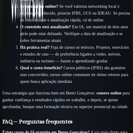
Presencial ou online?
Se você valoriza networking local e
diploma reconhecido, priorize IFRS, UCS ou IDEAU. Se precisa
de flexibilidade e atualização rápida, vá de online.
O conteúdo está atualizado?
Em IA, um material de dois anos
atrás pode estar defasado. Verifique a data de atualização e se
cobre ferramentas atuais.
Há prática real?
Fuja de cursos só teóricos. Projetos, exercícios
e estudos de caso — de preferência ligados a vinho, móveis,
indústria ou turismo — fazem o aprendizado grudar.
Qual o custo-benefício?
Cursos públicos (IFRS) são gratuitos
mas concorridos; cursos online costumam ter ótimo retorno para
quem busca aplicação imediata.
Uma estratégia que funciona bem em Bento Gonçalves:
comece online
para
ganhar confiança e resultados rápidos no trabalho, e depois, se quiser
aprofundar, busque uma formação técnica ou superior presencial na cidade.
FAQ — Perguntas frequentes
Existe curso de IA gratuito em Bento Gonçalves?
A via mais direta para