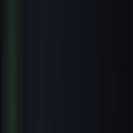
Veja conteúdos relacionados a este assunto.
Cursos práticos para aplicar IA
Saia da teoria e avance para execução guiada.
Biblioteca de prompts
Use modelos prontos para acelerar entregas reais.
Guias por profissão
Descubra casos de uso de IA para sua área.
Leia também
Cursos de IA por Cidade
Cursos de IA em Gravataí (RS): Guia Completo 2026
8 min de leitura
Cursos de IA por Cidade
Cursos de IA em Santo André (SP): Guia Completo 2026