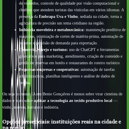
de vinhedos, controle de qualidade por visão computacional e
chatbots que atendem turistas das vinícolas em vários idiomas. A
presença da
Embrapa Uva e Vinho
, sediada na cidade, torna a
agricultura de precisão um tema cotidiano na região.
Indústria moveleira e metalmecânica:
manutenção preditiva de
máquinas, otimização de cortes de matéria-prima, automação de
projetos e previsão de demanda para exportação.
Comércio, varejo e turismo:
uso de ChatGPT e ferramentas
generativas para marketing, atendimento, criação de conteúdo e
gestão de reservas em hotéis e restaurantes do roteiro turístico.
Pequenas empresas e cooperativas:
automação de tarefas
administrativas, planilhas inteligentes e análise de dados de
vendas.
Ou seja: dominar IA em Bento Gonçalves é menos sobre virar cientista de
dados e mais sobre
aplicar a tecnologia ao tecido produtivo local
—
vinho, móveis, turismo e indústria.
Opções presenciais: instituições reais na cidade e
na região