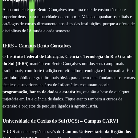
A boa notícia é que Bento Gonçalves tem uma rede de ensino técnico e
superior densa para uma cidade do seu porte. Vale acompanhar os editais e
catálogos de cursos diretamente nos sites das instituições, porque a oferta de
disciplinas de IA muda a cada semestre.
IFRS – Campus Bento Gonçalves
O
Instituto Federal de Educação, Ciência e Tecnologia do Rio Grande
do Sul (IFRS)
mantém em Bento Gonçalves um dos seus campi mais
tradicionais, com forte tradição em viticultura, enologia e informática. É o
caminho público e gratuito mais óbvio para quem quer fundamentos: cursos
técnicos e superiores na área de Informática costumam cobrir
programação, banco de dados e estatística
, que são a base de qualquer
trajetória em IA e ciência de dados. Fique atento também a cursos de
extensão e projetos de pesquisa ligados à agroindústria.
Universidade de Caxias do Sul (UCS) – Campus CARVI
A
UCS
atende a região através do
Campus Universitário da Região dos