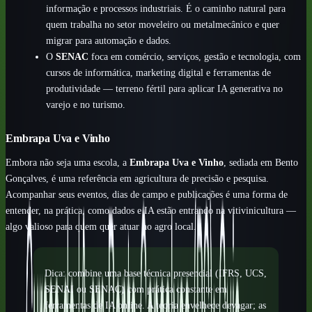
informação e processos industriais. É o caminho natural para
quem trabalha no setor moveleiro ou metalmecânico e quer
migrar para automação e dados.
O
SENAC
foca em comércio, serviços, gestão e tecnologia, com
cursos de informática, marketing digital e ferramentas de
produtividade — terreno fértil para aplicar IA generativa no
varejo e no turismo.
Embrapa Uva e Vinho
Embora não seja uma escola, a
Embrapa Uva e Vinho
, sediada em Bento
Gonçalves, é uma referência em agricultura de precisão e pesquisa.
Acompanhar seus eventos, dias de campo e publicações é uma forma de
entender, na prática, como dados e IA estão entrando na vitivinicultura —
algo valioso para quem quer atuar no agro local.
Dica: combine uma base técnica presencial (IFRS, UCS,
SENAI ou SENAC) com prática constante em
ferramentas de IA online. A teoria envelhece devagar; as