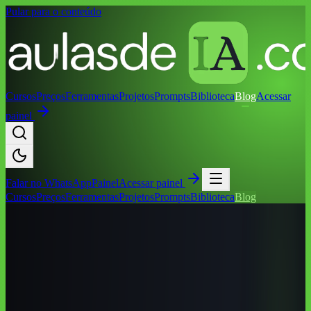
Pular para o conteúdo
Cursos
Preços
Ferramentas
Projetos
Prompts
Biblioteca
Blog
Acessar
painel
Falar no
WhatsApp
Painel
Acessar painel
Cursos
Preços
Ferramentas
Projetos
Prompts
Biblioteca
Blog
Início
/
Blog
/
Cursos de IA por Cidade
/
Cursos de IA em Araçatuba
(SP): Guia Completo 2026
Cursos de IA por Cidade
Cursos de IA em Araçatuba (SP): Guia
Completo 2026