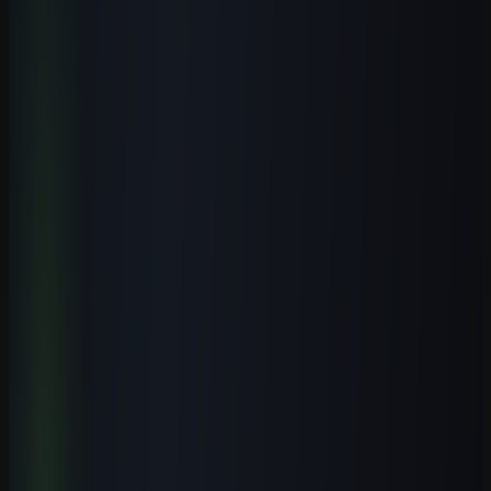
Existe curso presencial de inteligência artificial em Araçatuba?
+
Quais instituições reais em Araçatuba ajudam na formação para
IA?
+
O IFSP tem campus em Araçatuba?
+
Por que IA importa para Araçatuba?
+
Comece com uma rota clara
Passe da leitura para uma entrega real
no trabalho.
Estude na Aulas de IA, a escola de inteligência artificial: todos os
cursos, a biblioteca de prompts, guias, ferramentas, templates, os e-
books, o laboratório e estudos de caso novos todos os meses.
Formação prática guiada por especialistas, com certificado.
Conhecer a escola
Ver o que está incluído
Receber conteúdo premium
Receba novos guias e playbooks no seu e-mail.
E-mail
WhatsApp
Receber conteúdos