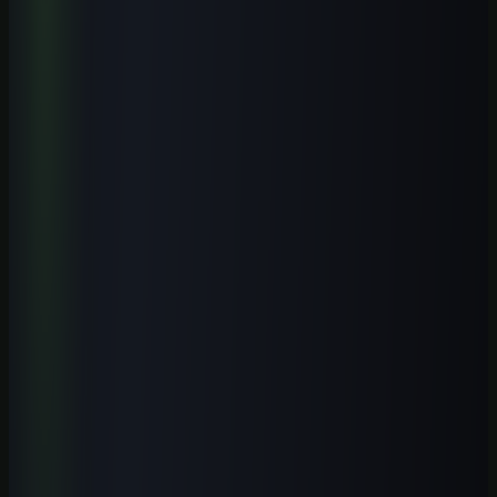
Cursos relacionados
Continue aprendendo com nossos cursos práticos sobre o tema.
Iniciante
1
h
IA para Pequenos Negócios: Atendimento, Vendas e
Automação
Aprenda a aplicar IA em atendimento, vendas, conteúdo, operação e
automações simples para pequenos negócios brasileiros, com
segurança e revisão humana.
Ver curso
→
Iniciante
1
h
ChatGPT GPT-5.5 Profissional 2026
Domine o GPT-5.5 com fluxos profissionais, prompts modernos,
automações e aplicações práticas para trabalhar melhor com IA.
Ver curso
→
Iniciante
1
h