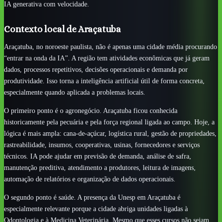
IA generativa com velocidade.
Contexto local de Araçatuba
Araçatuba, no noroeste paulista, não é apenas uma cidade média procurando
“entrar na onda da IA”. A região tem atividades econômicas que já geram
dados, processos repetitivos, decisões operacionais e demanda por
produtividade. Isso torna a inteligência artificial útil de forma concreta,
especialmente quando aplicada a problemas locais.
O primeiro ponto é o agronegócio. Araçatuba ficou conhecida
historicamente pela pecuária e pela força regional ligada ao campo. Hoje, a
lógica é mais ampla: cana-de-açúcar, logística rural, gestão de propriedades,
rastreabilidade, insumos, cooperativas, usinas, fornecedores e serviços
técnicos. IA pode ajudar em previsão de demanda, análise de safra,
manutenção preditiva, atendimento a produtores, leitura de imagens,
automação de relatórios e organização de dados operacionais.
O segundo ponto é saúde. A presença da Unesp em Araçatuba é
especialmente relevante porque a cidade abriga unidades ligadas à
Odontologia e à Medicina Veterinária. Mesmo que esses cursos não sejam