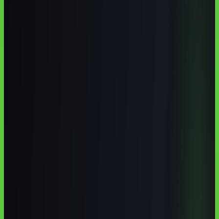
Araçatuba tem agro, saúde, serviços, indústria e tecnologia aplicada
suficientes para justificar uma formação em IA com foco local. Em
2026, o caminho mais forte é combinar instituições presenciais reais
com cursos online em português voltados a ChatGPT, automação e
dados.
Autoria institucional:
Equipe Aulas de IA / CodeAustral LLC
Publicado em
29 de jun. de 2026
· Atualizado em
29 de jun. de
2026
·
8 min de leitura
Responsabilidade pela formação
·
Reportar uma correção
Compartilhar