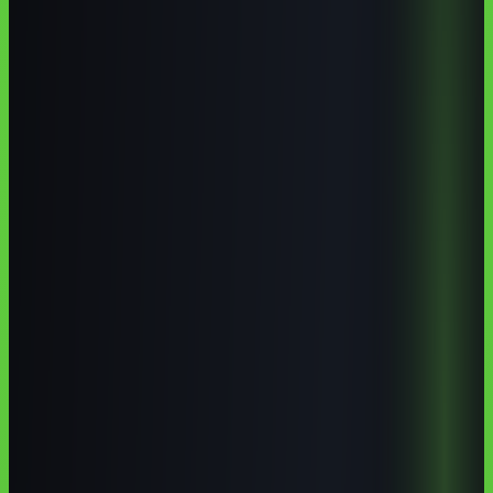
cursos de IA em
inteligência artificial em Araçatuba
curso de
ChatGPT em Araçatuba
IA para agronegócio no interior paulista
Pontos-chave
Os pontos que mais importam
Unesp tem presença real em Araçatuba nas áreas de
Odontologia e Medicina Veterinária.