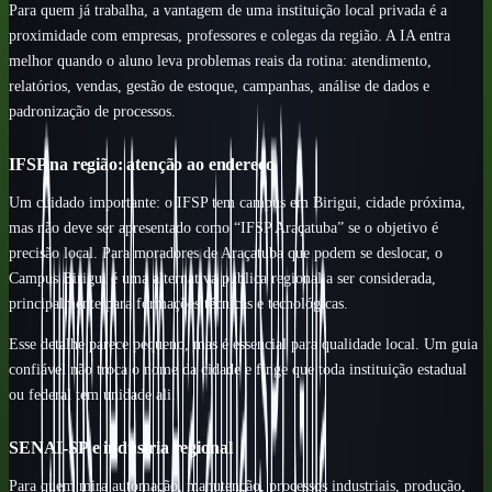
Para quem já trabalha, a vantagem de uma instituição local privada é a
proximidade com empresas, professores e colegas da região. A IA entra
melhor quando o aluno leva problemas reais da rotina: atendimento,
relatórios, vendas, gestão de estoque, campanhas, análise de dados e
padronização de processos.
IFSP na região: atenção ao endereço
Um cuidado importante: o IFSP tem campus em Birigui, cidade próxima,
mas não deve ser apresentado como “IFSP Araçatuba” se o objetivo é
precisão local. Para moradores de Araçatuba que podem se deslocar, o
Campus Birigui é uma alternativa pública regional a ser considerada,
principalmente para formações técnicas e tecnológicas.
Esse detalhe parece pequeno, mas é essencial para qualidade local. Um guia
confiável não troca o nome da cidade e finge que toda instituição estadual
ou federal tem unidade ali.
SENAI-SP e indústria regional
Para quem mira automação, manutenção, processos industriais, produção,