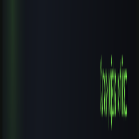
Cursos de IA em Pouso Alegre (MG): Guia Completo 2026
10 min de leitura
Cursos de IA por Cidade
Cursos de IA em Castanhal (PA): Guia Completo 2026
9 min de leitura
Cursos de IA por Cidade
Cursos de IA em Campinas (SP): Guia Completo 2026
9 min de leitura
Cursos de IA por Cidade
Cursos de IA em Nova Iguaçu (RJ): Guia Completo 2026
8 min de leitura
Explore mais