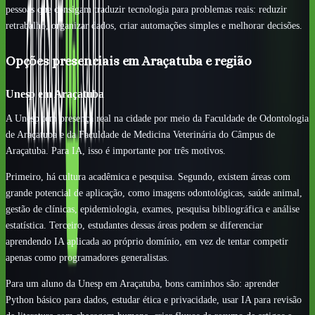
pessoas que consigam traduzir tecnologia para problemas reais: reduzir
retrabalho, organizar dados, criar automações simples e melhorar decisões.
Opções presenciais em Araçatuba e região
Unesp em Araçatuba
A Unesp tem presença real na cidade por meio da Faculdade de Odontologia
de Araçatuba e da Faculdade de Medicina Veterinária do Câmpus de
Araçatuba. Para IA, isso é importante por três motivos.
Primeiro, há cultura acadêmica e pesquisa. Segundo, existem áreas com
grande potencial de aplicação, como imagens odontológicas, saúde animal,
gestão de clínicas, epidemiologia, exames, pesquisa bibliográfica e análise
estatística. Terceiro, estudantes dessas áreas podem se diferenciar
aprendendo IA aplicada ao próprio domínio, em vez de tentar competir
apenas como programadores generalistas.
Para um aluno da Unesp em Araçatuba, bons caminhos são: aprender
Python básico para dados, estudar ética e privacidade, usar IA para revisão