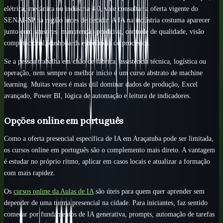
elétrica, mecânica ou indústria 4.0, vale consultar a oferta vigente do
SENAI-SP na região antes de decidir. A IA na indústria costuma aparecer
junto com sensores, manutenção preditiva, controle de qualidade, visão
computacional, dashboards e melhoria de processos.
Se a pessoa trabalha em chão de fábrica, assistência técnica, logística ou
operação, nem sempre o melhor início é um curso abstrato de machine
learning. Muitas vezes é mais útil dominar dados de produção, Excel
avançado, Power BI, lógica de automação e leitura de indicadores.
Opções online em português
Como a oferta presencial específica de IA em Araçatuba pode ser limitada,
os cursos online em português são o complemento mais direto. A vantagem
é estudar no próprio ritmo, aplicar em casos locais e atualizar a formação
com mais rapidez.
Os
cursos online da Aulas de IA
são úteis para quem quer aprender sem
depender de uma turma presencial na cidade. Para iniciantes, faz sentido
começar por fundamentos de IA generativa, prompts, automação de tarefas