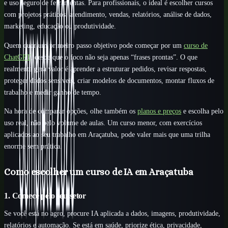
e uso seguro de ferramentas. Para profissionais, o ideal é escolher cursos
com projetos práticos: atendimento, vendas, relatórios, análise de dados,
marketing, educação ou produtividade.
Quem quer um primeiro passo objetivo pode começar por um
curso de
ChatGPT
, desde que o foco não seja apenas “frases prontas”. O que
realmente gera valor é aprender a estruturar pedidos, revisar respostas,
proteger dados sensíveis, criar modelos de documentos, montar fluxos de
trabalho e medir ganho de tempo.
Na hora de comparar opções, olhe também os
planos e preços
e escolha pelo
uso real, não pelo volume de aulas. Um curso menor, com exercícios
aplicados ao seu trabalho em Araçatuba, pode valer mais que uma trilha
enorme sem prática.
Como escolher um curso de IA em Araçatuba
1. Comece pelo seu setor
Se você está no agro, procure IA aplicada a dados, imagens, produtividade,
relatórios e automação. Se está em saúde, priorize ética, privacidade,