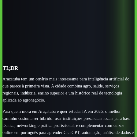
Senac Araçatuba oferece base presencial em informática,
redes, internet e tecnologia aplicada.
O IFSP não aparece como campus de Araçatuba; a
referência regional mais próxima é o Campus Birigui.
IA faz sentido para agro, saúde, logística, comércio,
educação e indústria regional.
Cursos online em português ajudam a completar lacunas
locais com ChatGPT, automação e análise de dados.
TL;DR
Araçatuba tem um cenário mais interessante para inteligência artificial do
que parece à primeira vista. A cidade combina agro, saúde, serviços
regionais, indústria, ensino superior e um histórico real de tecnologia
aplicada ao agronegócio.
Para quem mora em Araçatuba e quer estudar IA em 2026, o melhor
caminho costuma ser híbrido: usar instituições presenciais locais para base
técnica, networking e prática profissional, e complementar com cursos
online em português para aprender ChatGPT, automação, análise de dados e