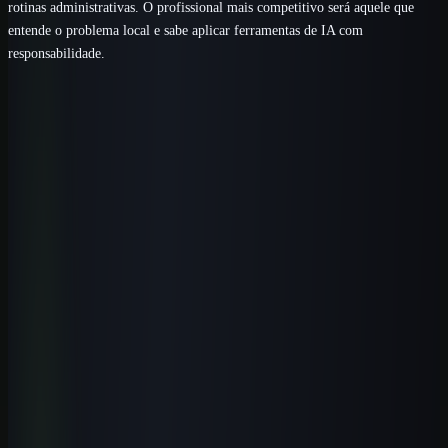
rotinas administrativas. O profissional mais competitivo será aquele que
entende o problema local e sabe aplicar ferramentas de IA com
responsabilidade.
Comece com uma rota clara
Passe da leitura para uma entrega real
no trabalho.
Estude na Aulas de IA, a escola de inteligência artificial: todos os
cursos, a biblioteca de prompts, guias, ferramentas, templates, os e-
books, o laboratório e estudos de caso novos todos os meses.
Formação prática guiada por especialistas, com certificado.
Conhecer a escola
Ver o que está incluído
Perguntas frequentes
Perguntas que esse tema costuma
gerar