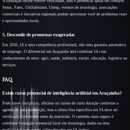
A formação online resolve velocidade, mas o presencial ajuda em contatos.
Senac, Fatec, UniSalesiano, Unesp, eventos de tecnologia, associações
comerciais e iniciativas regionais podem aproximar você de problemas reais
e oportunidades locais.
5. Desconfie de promessas exageradas
Em 2026, IA é uma competência profissional, não uma garantia automática
de emprego. O diferencial em Araçatuba será combinar IA com
conhecimento de setor: agro, saúde, indústria, varejo, educação, logística ou
serviços.
FAQ
Existe curso presencial de inteligência artificial em Araçatuba?
Pode haver disciplinas, oficinas ou cursos de curta duração conforme a
agenda de cada instituição, mas a oferta fixa específica em IA deve ser
verificada diretamente antes da matrícula. O caminho mais seguro é
combinar formação presencial local em tecnologia, dados ou área
profissional com cursos online focados em IA prática.