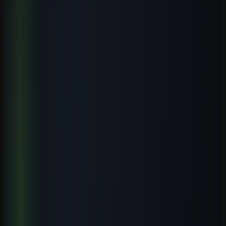
Quero receber este material, conteúdos e ofertas úteis por e-mail.
Posso cancelar quando quiser.
Receba o playbook prático por e-mail. WhatsApp é opcional.
Explore o tema
Mais artigos de Cursos de IA por Cidade
Veja conteúdos relacionados a este assunto.
Cursos práticos para aplicar IA
Saia da teoria e avance para execução guiada.
Biblioteca de prompts
Use modelos prontos para acelerar entregas reais.
Guias por profissão
Descubra casos de uso de IA para sua área.
Leia também
Cursos de IA por Cidade