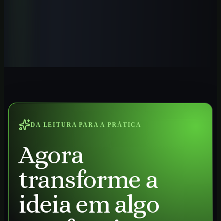
IA para Contadores 2026: Guia Prática
Automatize tarefas contábeis, conciliações, análises e relatórios com
IA aplicada ao trabalho profissional no Brasil.
Ver curso
→
DA LEITURA PARA A PRÁTICA
Agora
transforme a
ideia em algo