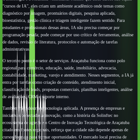
“cursos de IA”, eles criam um ambiente acadêmico onde temas como
diagnóstico por imagem, prontuários digitais, pesquisa aplicada,
bioestatística, gestão clínica e triagem inteligente fazem sentido. Para
estudantes e profissionais dessas áreas, IA não precisa começar por
programação pesada; pode começar por uso crítico de ferramentas, análise
de dados, revisão de literatura, protocolos e automação de tarefas
administrativas.
O terceiro ponto é o setor de serviços. Araçatuba funciona como polo
regional para comércio, educação, saúde, imobiliário, advocacia,
contabilidade, marketing, varejo e atendimento. Nesses segmentos, a IA já
entra por tarefas como criação de conteúdo, atendimento inicial,
classificação de leads, propostas comerciais, planilhas inteligentes, análise
de avaliações, CRM e suporte interno.
Também há indústria e tecnologia aplicada. A presença de empresas e
iniciativas conectadas a inovação, como a história da Solinftec no
ecossistema de agtech e o Centro de Inovação Tecnológica de Araçatuba
citado em fontes regionais, reforça que a cidade não depende apenas de
cursos formais para formar oportunidades. O mercado local precisa de