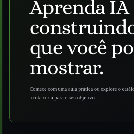
Aprenda IA
construindo
que você p
mostrar.
Comece com uma aula prática ou explore o catál
a rota certa para o seu objetivo.