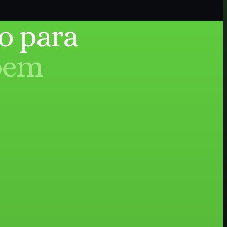
o para
bem