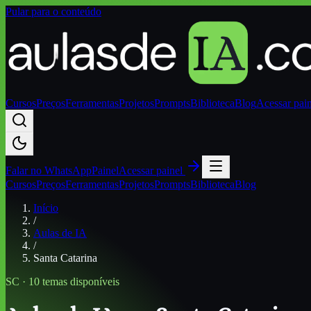
Pular para o conteúdo
Cursos
Preços
Ferramentas
Projetos
Prompts
Biblioteca
Blog
Acessar pai
Falar no
WhatsApp
Painel
Acessar painel
Cursos
Preços
Ferramentas
Projetos
Prompts
Biblioteca
Blog
Início
/
Aulas de IA
/
Santa Catarina
SC
·
10
temas disponíveis