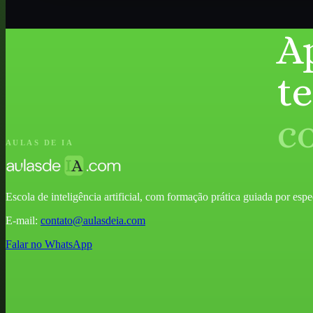
A
t
c
AULAS DE IA
Escola de inteligência artificial, com formação prática guiada por especia
E-mail:
contato@aulasdeia.com
Falar no WhatsApp