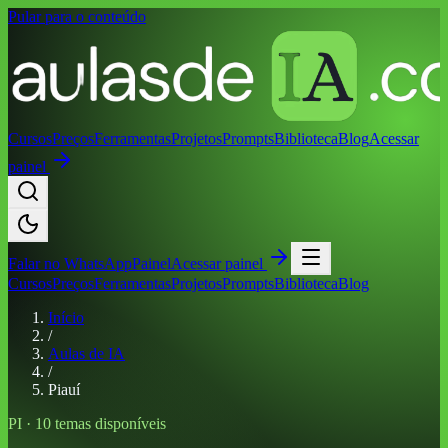
Pular para o conteúdo
Cursos
Preços
Ferramentas
Projetos
Prompts
Biblioteca
Blog
Acessar
painel
Falar no
WhatsApp
Painel
Acessar painel
Cursos
Preços
Ferramentas
Projetos
Prompts
Biblioteca
Blog
Início
/
Aulas de IA
/
Piauí
PI
·
10
temas disponíveis