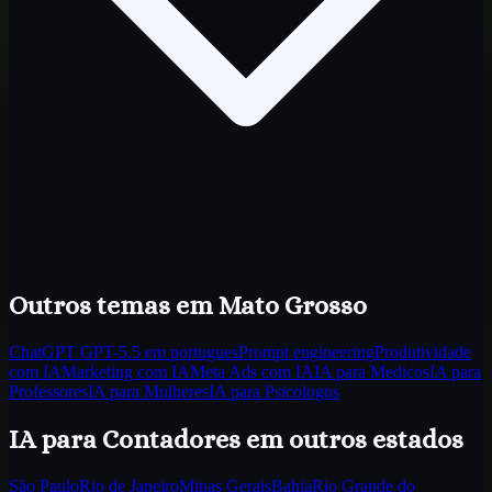
Outros temas
em Mato Grosso
ChatGPT GPT-5.5 em portugues
Prompt engineering
Produtividade
com IA
Marketing com IA
Meta Ads com IA
IA para Medicos
IA para
Professores
IA para Mulheres
IA para Psicologos
IA para Contadores
em outros estados
São Paulo
Rio de Janeiro
Minas Gerais
Bahia
Rio Grande do