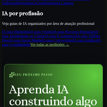
Sul
Paraná
Pernambuco
Ceará
Pará
Santa Catarina
IA por profissão
Veja guias de IA organizados por área de atuação profissional
IA para
Marketing
IA para
Vendas
IA para
Recursos Humanos
IA
para
Atendimento ao Cliente
IA para
E-commerce
IA para
Tráfego
Pago
IA para
Social Media
IA para
Copywriting
IA para
Jurídico
IA
para
Contabilidade
Ver todas as profissões →
SEU PRÓXIMO PASSO
Aprenda IA
construindo algo