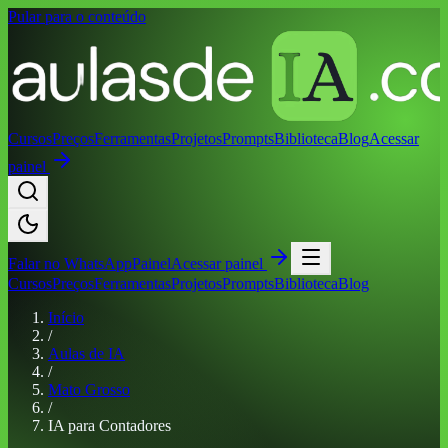
Pular para o conteúdo
Cursos
Preços
Ferramentas
Projetos
Prompts
Biblioteca
Blog
Acessar
painel
Falar no
WhatsApp
Painel
Acessar painel
Cursos
Preços
Ferramentas
Projetos
Prompts
Biblioteca
Blog
Início
/
Aulas de IA
/
Mato Grosso
/
IA para Contadores