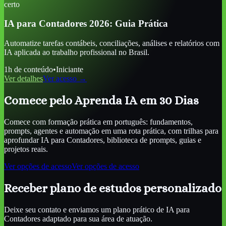
certo
IA para Contadores 2026: Guia Prática
Automatize tarefas contábeis, conciliações, análises e relatórios com
IA aplicada ao trabalho profissional no Brasil.
1
h de conteúdo
•
Iniciante
Ver detalhes
Ver acesso →
Comece pelo Aprenda IA em 30 Dias
Comece com formação prática em português: fundamentos,
prompts, agentes e automação em uma rota prática, com trilhas para
aprofundar
IA para Contadores
, biblioteca de prompts, guias e
projetos reais.
Ver opções de acesso
Ver opções de acesso
Receber plano de estudos personalizado
Deixe seu contato e enviamos um plano prático de
IA para
Contadores
adaptado para sua área de atuação.