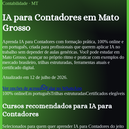
Contabilidade
·
MT
IA para Contadores
em Mato
Grosso
Aprenda
IA para Contadores
com formação prática, 100% online e
em português, criada para profissionais que querem aplicar IA no
trabalho sem depender de aulas genéricas. Você pode estudar
em
Mato Grosso
, avançar no próprio ritmo e praticar com exemplos do
mercado brasileiro, trilhas estruturadas, ferramentas atuais e
certificado digital.
Atualizado em
12 de julho de 2026
.
Ver opções de acesso
Falar no WhatsApp
100% online
Em português
Trilhas estruturadas
Certificados elegíveis
Cursos recomendados para
IA para
Contadores
Selecionados para quem quer aprender
IA para Contadores
do jeito