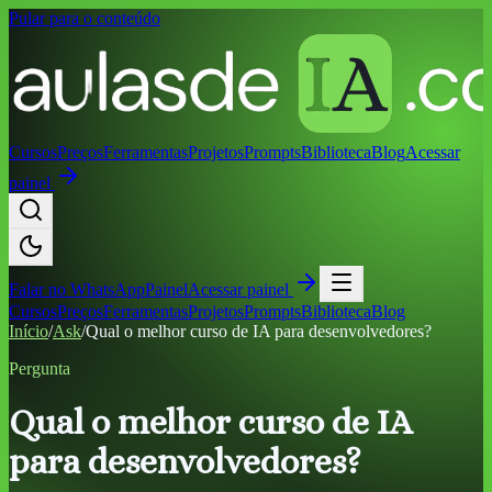
Pular para o conteúdo
Cursos
Preços
Ferramentas
Projetos
Prompts
Biblioteca
Blog
Acessar
painel
Falar no
WhatsApp
Painel
Acessar painel
Cursos
Preços
Ferramentas
Projetos
Prompts
Biblioteca
Blog
Início
/
Ask
/
Qual o melhor curso de IA para desenvolvedores?
Pergunta
Qual o melhor curso de IA
para desenvolvedores?